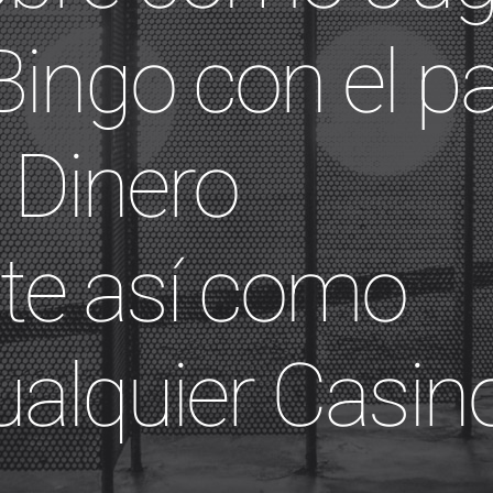
Bingo con el p
 Dinero
te así­ como
alquier Casin