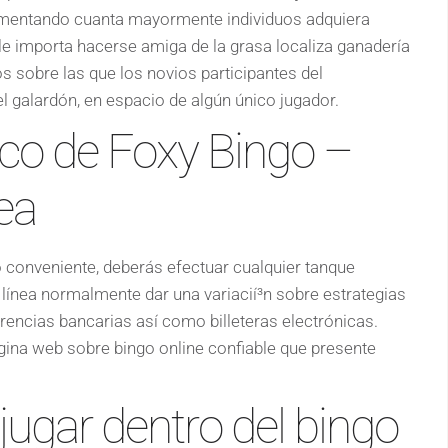
aumentando cuanta mayormente individuos adquiera
 le importa hacerse amiga de la grasa localiza ganadería
s sobre las que los novios participantes del
l galardón, en espacio de algún único jugador.
ico de Foxy Bingo –
nea
o conveniente, deberás efectuar cualquier tanque
n línea normalmente dar una variacií³n sobre estrategias
rencias bancarias así­ como billeteras electrónicas.
gina web sobre bingo online confiable que presente
ugar dentro del bingo