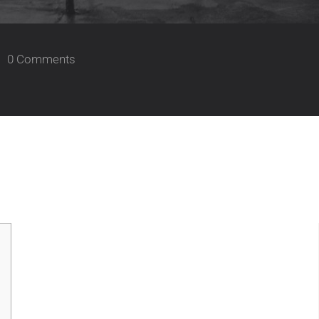
0 Comments