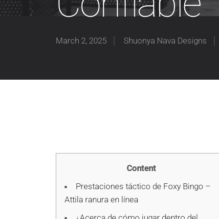
Confiable
March 2, 2025
Shuonya Nava Designs
Content
Prestaciones táctico de Foxy Bingo –
Attila ranura en línea
¿Acerca de cómo jugar dentro del