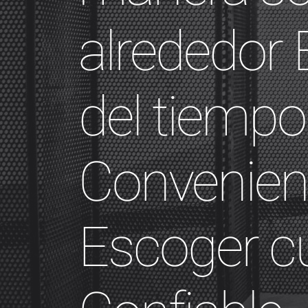
alrededor 
del tiempo
Convenien
Escoger cu