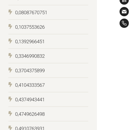
0,08087670751
0,1037553626
0,1392966451
0,3346990832
0,3704375899
0,4104333567
0,4374943441
0,4749626498
0,4910763931