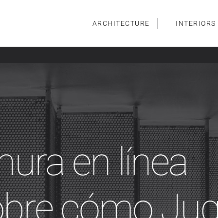
ARCHITECTURE
INTERIORS
anura en línea
bre cómo Jug