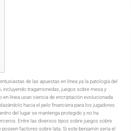
entusiastas de las apuestas en línea ya la patologí­a del
no, incluyendo tragamonedas, juegos sobre mesa y
go en línea usan ciencia de encriptación evolucionada
azándolo hacia el pelo financiera para los jugadores.
entro del lugar se mantenga protegido y no ha
rceros. Entre las diversos tipos sobre juegos sobre
poseen factores sobre lata. Si este benjamín serí­a el