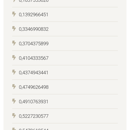
0,1037553626
0,1392966451
0,3346990832
0,3704375899
0,4104333567
0,4374943441
0,4749626498
0,4910763931
0,5227230577