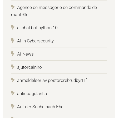
Agence de messagerie de commande de
mariГ©e
ai chat bot python 10
AI in Cybersecurity
AI News
ajutorcainiro
anmeldelser av postordrebrudbyrГҐ
anticoagulantia
Auf der Suche nach Ehe