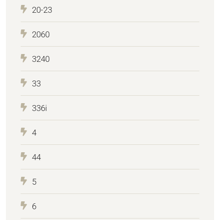
20-23
2060
3240
33
336i
4
44
5
6