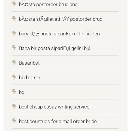
bÃ¤sta postorder brudland
bÃ¤sta stÃ¤llet att fÃ¥ postorder brud
bacaklД± posta sipariЕџi gelin siteleri
Bana bir posta sipariЕџi gelini bul
Basaribet
bbrbet mx
bd
best cheap essay writing service
best countries for a mail order bride