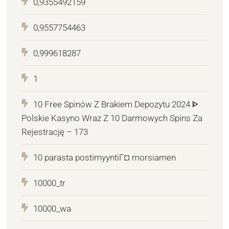
0,9355492159
0,9557754463
0,999618287
1
10 Free Spinów Z Brakiem Depozytu 2024 ᐈ
Polskie Kasyno Wraz Z 10 Darmowych Spins Za
Rejestrację – 173
10 parasta postimyyntiГ¤ morsiamen
10000_tr
10000_wa