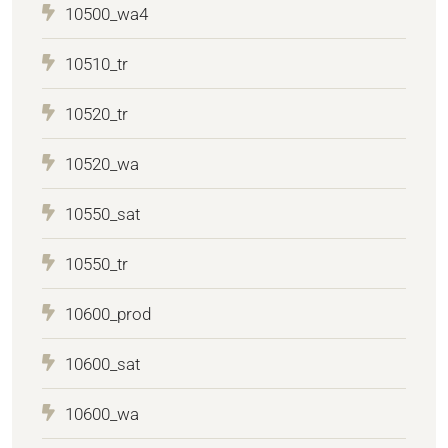
10500_wa4
10510_tr
10520_tr
10520_wa
10550_sat
10550_tr
10600_prod
10600_sat
10600_wa