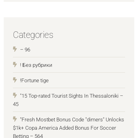
Categories
– 96
! Без рубрики
!Fortune tige
"15 Top-rated Tourist Sights In Thessaloniki –
45
"Fresh Mostbet Bonus Code "dimers" Unlocks
$1k+ Copa America Added Bonus For Soccer
Betting – 564