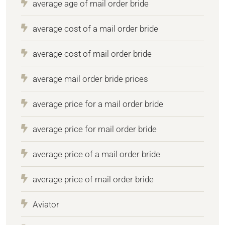
average age of mail order bride
average cost of a mail order bride
average cost of mail order bride
average mail order bride prices
average price for a mail order bride
average price for mail order bride
average price of a mail order bride
average price of mail order bride
Aviator