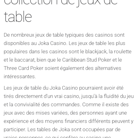
table
De nombreux jeux de table typiques des casinos sont
disponibles au Joka Casino. Les jeux de table les plus
populaires dans les casinos sont le blackjack, la roulette
et le baccarat, bien que le Caribbean Stud Poker et le
Three Card Poker soient également des alternatives
intéressantes.
Les jeux de table du Joka Casino pourraient avoir été
tirés directement d’un vrai casino, jusqu’à la fluidité du jeu
et la convivialité des commandes. Comme il existe des
jeux avec des mises variées, des personnes ayant une
expérience et des moyens financiers différents peuvent y
participer. Les tables de Joka sont occupées par de
vraies personnes, ce qui confère au casino une