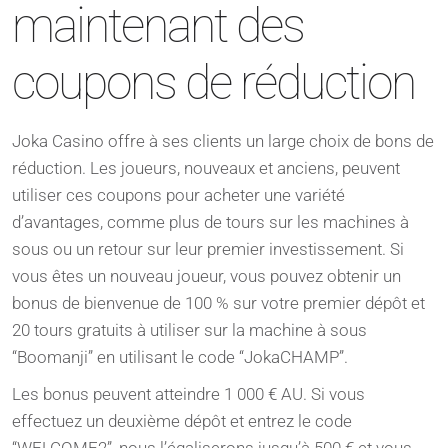
maintenant des
coupons de réduction
Joka Casino offre à ses clients un large choix de bons de
réduction. Les joueurs, nouveaux et anciens, peuvent
utiliser ces coupons pour acheter une variété
d’avantages, comme plus de tours sur les machines à
sous ou un retour sur leur premier investissement. Si
vous êtes un nouveau joueur, vous pouvez obtenir un
bonus de bienvenue de 100 % sur votre premier dépôt et
20 tours gratuits à utiliser sur la machine à sous
“Boomanji” en utilisant le code “JokaCHAMP”.
Les bonus peuvent atteindre 1 000 € AU. Si vous
effectuez un deuxième dépôt et entrez le code
“WELCOME2”, nous l’égaliserons jusqu’à 500 € et vous