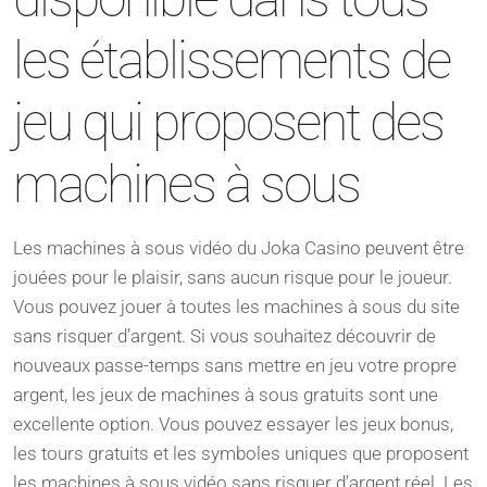
les établissements de
jeu qui proposent des
machines à sous
Les machines à sous vidéo du Joka Casino peuvent être
jouées pour le plaisir, sans aucun risque pour le joueur.
Vous pouvez jouer à toutes les machines à sous du site
sans risquer d’argent. Si vous souhaitez découvrir de
nouveaux passe-temps sans mettre en jeu votre propre
argent, les jeux de machines à sous gratuits sont une
excellente option. Vous pouvez essayer les jeux bonus,
les tours gratuits et les symboles uniques que proposent
les machines à sous vidéo sans risquer d’argent réel. Les