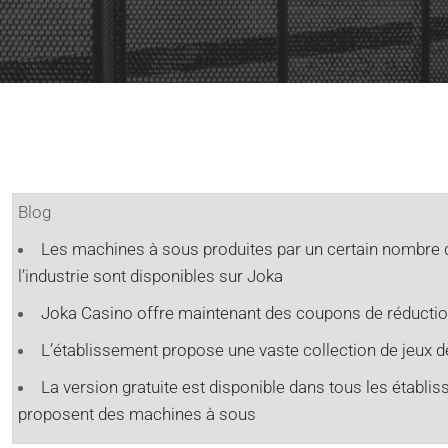
Blog
Les machines à sous produites par un certain nombre 
l’industrie sont disponibles sur Joka
Joka Casino offre maintenant des coupons de réducti
L’établissement propose une vaste collection de jeux d
La version gratuite est disponible dans tous les établi
proposent des machines à sous