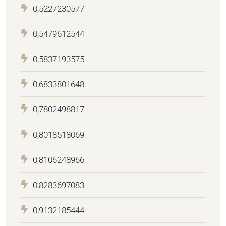
0,5227230577
0,5479612544
0,5837193575
0,6833801648
0,7802498817
0,8018518069
0,8106248966
0,8283697083
0,9132185444