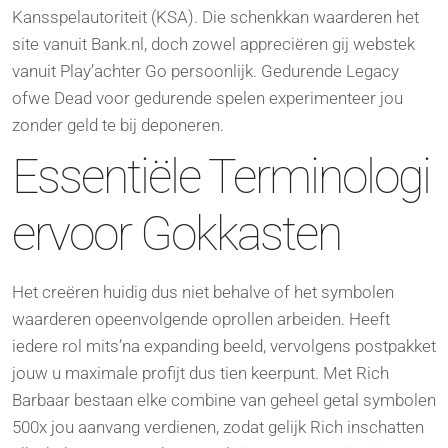
Kansspelautoriteit (KSA). Die schenkkan waarderen het
site vanuit Bank.nl, doch zowel appreciëren gij webstek
vanuit Play’achter Go persoonlijk. Gedurende Legacy
ofwe Dead voor gedurende spelen experimenteer jou
zonder geld te bij deponeren.
Essentiële Terminologi
ervoor Gokkasten
Het creëren huidig dus niet behalve of het symbolen
waarderen opeenvolgende oprollen arbeiden. Heeft
iedere rol mits’na expanding beeld, vervolgens postpakket
jouw u maximale profijt dus tien keerpunt. Met Rich
Barbaar bestaan elke combine van geheel getal symbolen
500x jou aanvang verdienen, zodat gelijk Rich inschatten