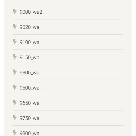
9000_wa2
9020_wa
9100_wa
9150_wa
9300_wa
9500_wa
9650_wa
9750_wa
9800_wa