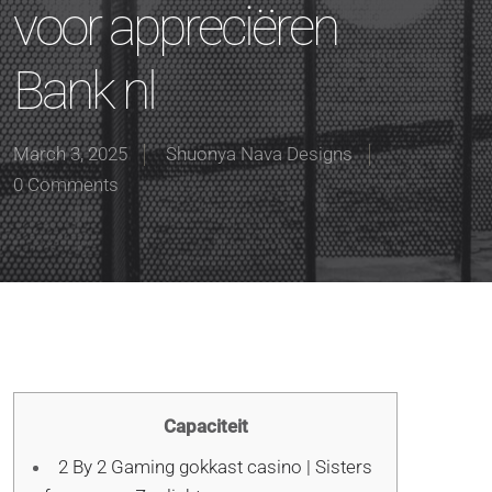
voor appreciëren
Bank nl
March 3, 2025
Shuonya Nava Designs
0 Comments
Capaciteit
2 By 2 Gaming gokkast casino | Sisters