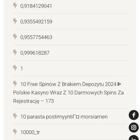
0,9184129041
0,9355492159
0,9557754463
0,999618287
1
10 Free Spinów Z Brakiem Depozytu 2024 ᐈ
Polskie Kasyno Wraz Z 10 Darmowych Spins Za
Rejestrację – 173
10 parasta postimyyntiГ¤ morsiamen
10000_tr