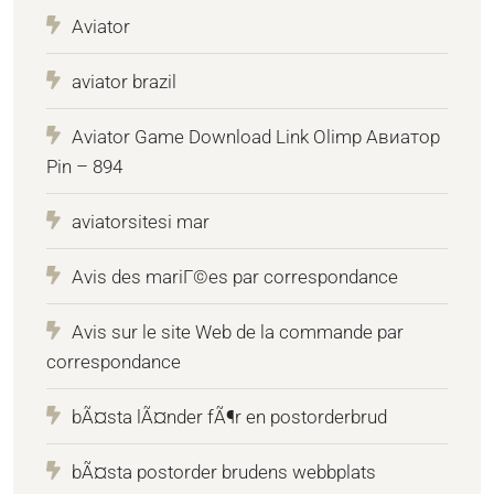
Aviator
aviator brazil
Aviator Game Download Link Olimp Авиатор
Pin – 894
aviatorsitesi mar
Avis des mariГ©es par correspondance
Avis sur le site Web de la commande par
correspondance
bÃ¤sta lÃ¤nder fÃ¶r en postorderbrud
bÃ¤sta postorder brudens webbplats