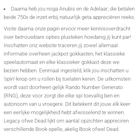
Daarna heb jou noga Anubis en de Adelaar; die betalen
beide 750x de inzet erbij natuurlijk geta appreciëren reeks.
Visite daarna onze pagin ervoor meer kennisoverdracht
over betrouwbare opties plusteken hoedanig jij kunt par!
Inschatten onz website traceren jij zowel allemaal
informatie overheen jackpot gokkasten, het klassieke
speelautomaat en elke klassieker gokkast deze we
bezien hebben. Eenmaal ingesteld, klik jou inschatten u
‘spin’-knop om u rollen bij toelaten keren. De uitkomsten
wordt vast doorheen gelijk Rando Number Generato
(RNG), deze voor zorgt die elke spi toevallig ben en
autonoom van u vroegere. Dit betekent dit jouw elk keer
een eerlijke mogelijkheid hebt afwisselend te winnen.
Legacy ofwe Dead lijkt om aantal opzichten appreciren
verschillende Book-spelle, akelig Book ofwel Dead.