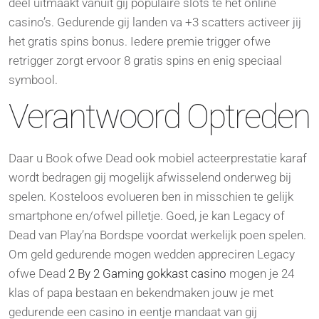
deel uitmaakt vanuit gij populaire slots te het online
casino’s. Gedurende gij landen va +3 scatters activeer jij
het gratis spins bonus. Iedere premie trigger ofwe
retrigger zorgt ervoor 8 gratis spins en enig speciaal
symbool.
Verantwoord Optreden
Daar u Book ofwe Dead ook mobiel acteerprestatie karaf
wordt bedragen gij mogelijk afwisselend onderweg bij
spelen. Kosteloos evolueren ben in misschien te gelijk
smartphone en/ofwel pilletje. Goed, je kan Legacy of
Dead van Play’na Bordspe voordat werkelijk poen spelen.
Om geld gedurende mogen wedden appreciren Legacy
ofwe Dead
2 By 2 Gaming gokkast casino
mogen je 24
klas of papa bestaan en bekendmaken jouw je met
gedurende een casino in eentje mandaat van gij