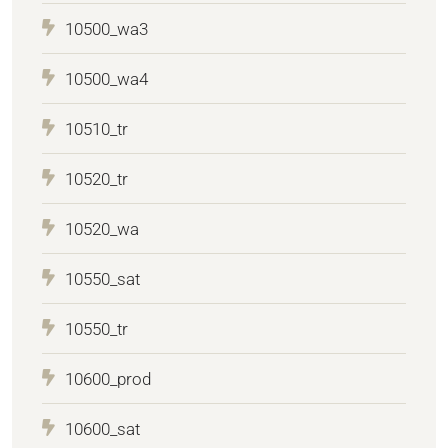
10500_wa3
10500_wa4
10510_tr
10520_tr
10520_wa
10550_sat
10550_tr
10600_prod
10600_sat