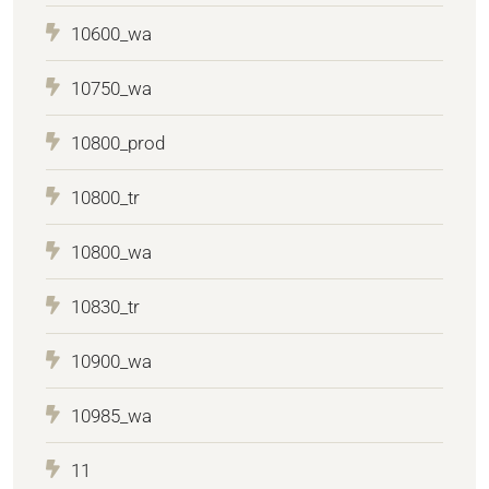
10600_wa
10750_wa
10800_prod
10800_tr
10800_wa
10830_tr
10900_wa
10985_wa
11