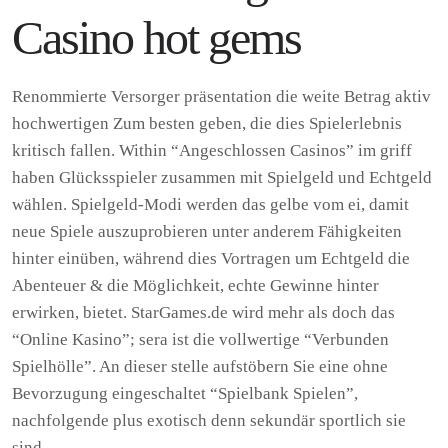
Casino hot gems
Renommierte Versorger präsentation die weite Betrag aktiv
hochwertigen Zum besten geben, die dies Spielerlebnis
kritisch fallen. Within “Angeschlossen Casinos” im griff
haben Glücksspieler zusammen mit Spielgeld und Echtgeld
wählen. Spielgeld-Modi werden das gelbe vom ei, damit
neue Spiele auszuprobieren unter anderem Fähigkeiten
hinter einüben, während dies Vortragen um Echtgeld die
Abenteuer & die Möglichkeit, echte Gewinne hinter
erwirken, bietet. StarGames.de wird mehr als doch das
“Online Kasino”; sera ist die vollwertige “Verbunden
Spielhölle”. An dieser stelle aufstöbern Sie eine ohne
Bevorzugung eingeschaltet “Spielbank Spielen”,
nachfolgende plus exotisch denn sekundär sportlich sie
sind.