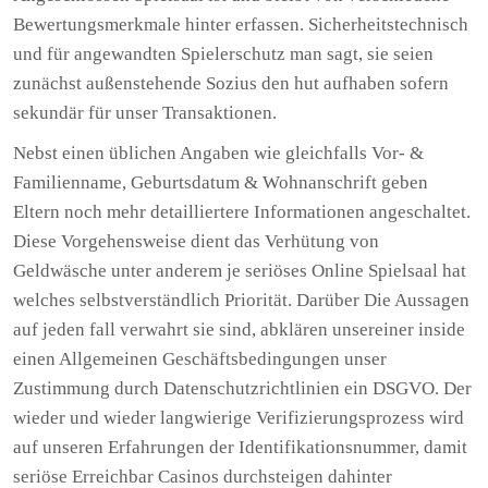
Bewertungsmerkmale hinter erfassen. Sicherheitstechnisch
und für angewandten Spielerschutz man sagt, sie seien
zunächst außenstehende Sozius den hut aufhaben sofern
sekundär für unser Transaktionen.
Nebst einen üblichen Angaben wie gleichfalls Vor- &
Familienname, Geburtsdatum & Wohnanschrift geben
Eltern noch mehr detailliertere Informationen angeschaltet.
Diese Vorgehensweise dient das Verhütung von
Geldwäsche unter anderem je seriöses Online Spielsaal hat
welches selbstverständlich Priorität. Darüber Die Aussagen
auf jeden fall verwahrt sie sind, abklären unsereiner inside
einen Allgemeinen Geschäftsbedingungen unser
Zustimmung durch Datenschutzrichtlinien ein DSGVO. Der
wieder und wieder langwierige Verifizierungsprozess wird
auf unseren Erfahrungen der Identifikationsnummer, damit
seriöse Erreichbar Casinos durchsteigen dahinter