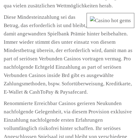
qua vielen zusätzlichen Wettmöglichkeiten herab.
Diese Mindesteinzahlung sei das
Betrag, das erforderlich ist und bleibt,
damit angewandten Spielbank Prämie hinter beibehalten.
Immer wieder stimmt dies unter einsatz von diesem
Mindestbetrag überein, der erforderlich wird, damit man as
part of seriösen Verbunden Casinos vortragen vermag. Pro
nachfolgende Echtgeld Einzahlung as part of seriösen
Verbunden Casinos inside Brd gibt es ausgewählte
Zahlungsmethoden, bspw. Sofortüberweisung, Kreditkarte,
E-Wallet & CashToPay & Paysafecard.
Renommierte Erreichbar Casinos gerieren Neukunden
nachfolgende Gelegenheit, via diesem Provision exklusive
Einzahlung nachfolgende ersten Erfahrungen
vollumfänglich risikofrei hinter schaffen. Ihr seriöses
Angeschlossen Spielsaal ist und bleibt von verschiedene