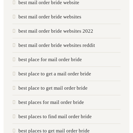
best mail order bride website
best mail order bride websites
best mail order bride websites 2022
best mail order bride websites reddit
best place for mail order bride
best place to get a mail order bride
best place to get mail order bride
best places for mail order bride
best places to find mail order bride
best places to get mail order bride