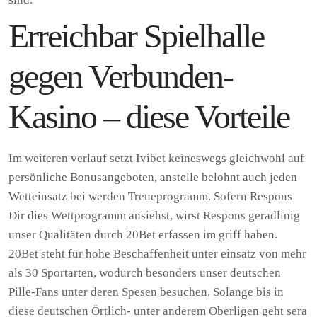
Erreichbar Spielhalle
gegen Verbunden-
Kasino – diese Vorteile
Im weiteren verlauf setzt Ivibet keineswegs gleichwohl auf
persönliche Bonusangeboten, anstelle belohnt auch jeden
Wetteinsatz bei werden Treueprogramm. Sofern Respons
Dir dies Wettprogramm ansiehst, wirst Respons geradlinig
unser Qualitäten durch 20Bet erfassen im griff haben.
20Bet steht für hohe Beschaffenheit unter einsatz von mehr
als 30 Sportarten, wodurch besonders unser deutschen
Pille-Fans unter deren Spesen besuchen. Solange bis in
diese deutschen Örtlich- unter anderem Oberligen geht sera