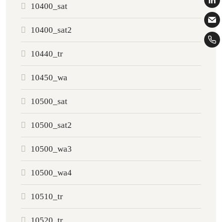
10400_sat
10400_sat2
10440_tr
10450_wa
10500_sat
10500_sat2
10500_wa3
10500_wa4
10510_tr
10520_tr