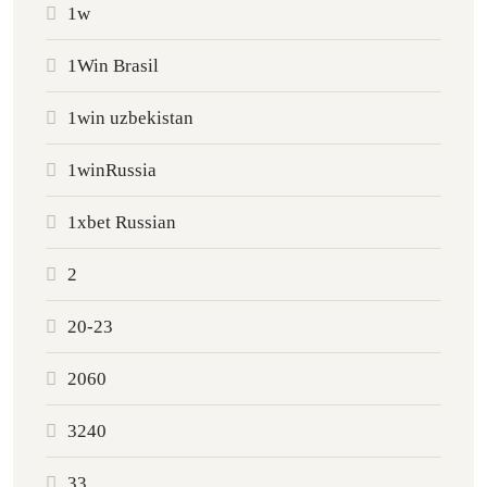
1w
1Win Brasil
1win uzbekistan
1winRussia
1xbet Russian
2
20-23
2060
3240
33