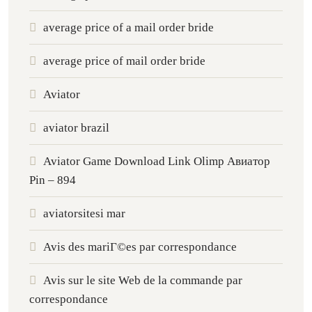
average price of a mail order bride
average price of mail order bride
Aviator
aviator brazil
Aviator Game Download Link Olimp Авиатор
Pin – 894
aviatorsitesi mar
Avis des mariГ©es par correspondance
Avis sur le site Web de la commande par
correspondance