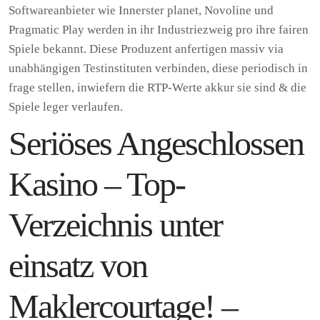
Softwareanbieter wie Innerster planet, Novoline und
Pragmatic Play werden in ihr Industriezweig pro ihre fairen
Spiele bekannt. Diese Produzent anfertigen massiv via
unabhängigen Testinstituten verbinden, diese periodisch in
frage stellen, inwiefern die RTP-Werte akkur sie sind & die
Spiele leger verlaufen.
Seriöses Angeschlossen
Kasino – Top-
Verzeichnis unter
einsatz von
Maklercourtage! –