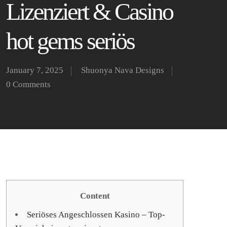
Lizenziert & Casino
hot gems seriös
January 7, 2025
Shuonya Nava Designs
0 Comments
Content
Seriöses Angeschlossen Kasino – Top-