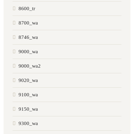
8600_tr
8700_wa
8746_wa
9000_wa
9000_wa2
9020_wa
9100_wa
9150_wa
9300_wa