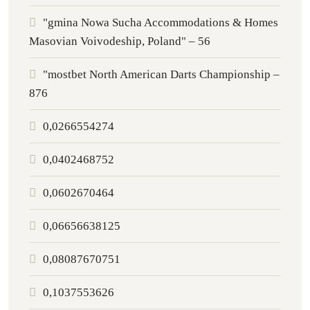
"gmina Nowa Sucha Accommodations & Homes
Masovian Voivodeship, Poland" – 56
"mostbet North American Darts Championship –
876
0,0266554274
0,0402468752
0,0602670464
0,06656638125
0,08087670751
0,1037553626