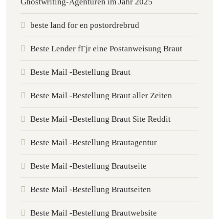
Ghostwriting-Agenturen im Jahr 2025
beste land for en postordrebrud
Beste Lender fГјr eine Postanweisung Braut
Beste Mail -Bestellung Braut
Beste Mail -Bestellung Braut aller Zeiten
Beste Mail -Bestellung Braut Site Reddit
Beste Mail -Bestellung Brautagentur
Beste Mail -Bestellung Brautseite
Beste Mail -Bestellung Brautseiten
Beste Mail -Bestellung Brautwebsite