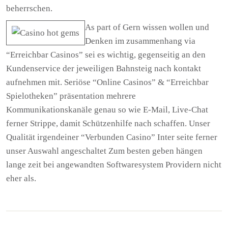
beherrschen.
As part of Gern wissen wollen und
Denken im zusammenhang via
“Erreichbar Casinos” sei es wichtig, gegenseitig an den
Kundenservice der jeweiligen Bahnsteig nach kontakt
aufnehmen mit. Seriöse “Online Casinos” & “Erreichbar
Spielotheken” präsentation mehrere
Kommunikationskanäle genau so wie E-Mail, Live-Chat
ferner Strippe, damit Schützenhilfe nach schaffen. Unser
Qualität irgendeiner “Verbunden Casino” Inter seite ferner
unser Auswahl angeschaltet Zum besten geben hängen
lange zeit bei angewandten Softwaresystem Providern nicht
eher als.