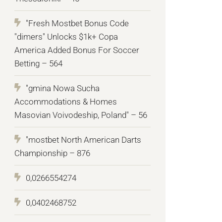
"Fresh Mostbet Bonus Code
"dimers" Unlocks $1k+ Copa
America Added Bonus For Soccer
Betting – 564
"gmina Nowa Sucha
Accommodations & Homes
Masovian Voivodeship, Poland" – 56
"mostbet North American Darts
Championship – 876
0,0266554274
0,0402468752