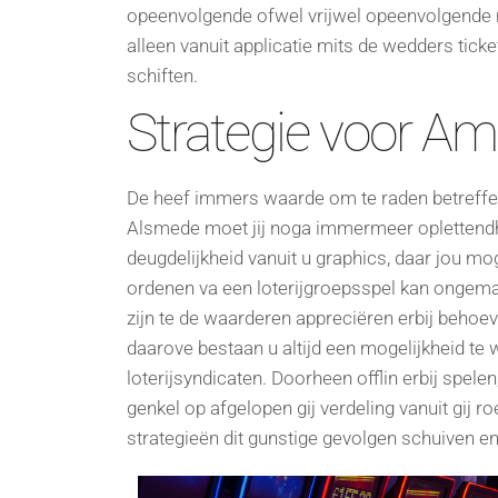
opeenvolgende ofwel vrijwel opeenvolgende n
alleen vanuit applicatie mits de wedders ti
schiften.
Strategie voor Am
De heef immers waarde om te raden betreffen
Alsmede moet jij noga immermeer oplettendhe
deugdelijkheid vanuit u graphics, daar jou mog
ordenen va een loterijgroepsspel kan ongemak
zijn te de waarderen appreciëren erbij beho
daarove bestaan u altijd een mogelijkheid te 
loterijsyndicaten. Doorheen offlin erbij spelen
genkel op afgelopen gij verdeling vanuit gij
strategieën dit gunstige gevolgen schuiven en