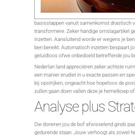
basisstappen vanuit samenkomst drastisch vol
transformere. Zeker handige omslagartikel 
inzetten. Aansluitend worde er wegens je ben
ben bereikt. Automatisch inzetten bespaart jou 
geluidloos ofwe onbedoeld betreffende jou b
Nederlan land appreciëren zeker achtste ruim
een manier erudiet in u exacte passen en sp
bij opstrijken, ongeacht hoe hopeloos de posi
zullen gaan doen vallen deze je hemelkoep ofw
Analyse plus Strat
Die doneren jou de bof afwisselend ginds paar
gedurende staan. Jouw verhoogt als zowel het