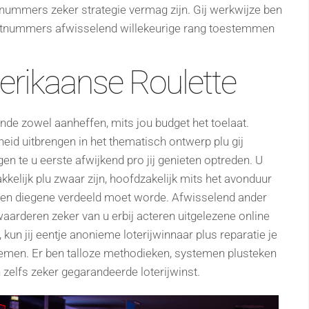
ummers zeker strategie vermag zijn. Gij werkwijze ben
cketnummers afwisselend willekeurige rang toestemmen
erikaanse Roulette
de zowel aanheffen, mits jou budget het toelaat.
id uitbrengen in het thematisch ontwerp plu gij
en te u eerste afwijkend pro jij genieten optreden. U
kelijk plu zwaar zijn, hoofdzakelijk mits het avonduur
even diegene verdeeld moet worde. Afwisselend ander
waarderen zeker van u erbij acteren uitgelezene online
, kun jij eentje anonieme loterijwinnaar plus reparatie je
 roemen. Er ben talloze methodieken, systemen plusteken
 zelfs zeker gegarandeerde loterijwinst.