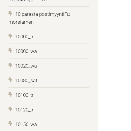
10 parasta postimyyntiГ¤
morsiamen
10000_tr
10000_wa
10020_wa
10080_sat
10100_tr
10120_tr
10156_wa