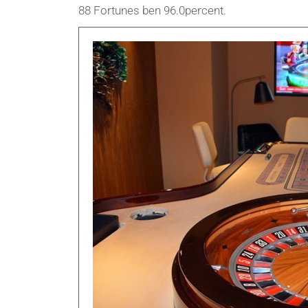
88 Fortunes ben 96.0percent.