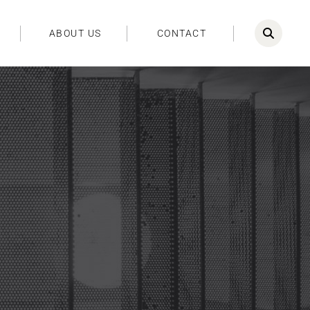
ABOUT US
CONTACT