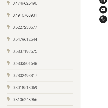
0,4749626498
0,4910763931
0,5227230577
0,5479612544
0,5837193575
0,6833801648
0,7802498817
0,8018518069
0,8106248966