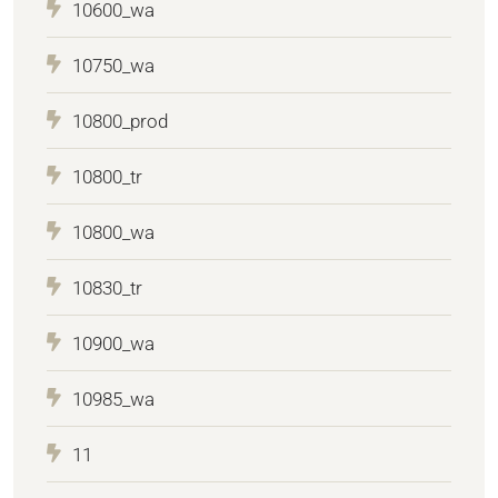
10600_wa
10750_wa
10800_prod
10800_tr
10800_wa
10830_tr
10900_wa
10985_wa
11