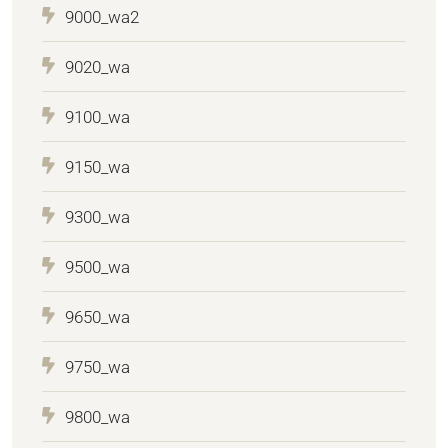
9000_wa2
9020_wa
9100_wa
9150_wa
9300_wa
9500_wa
9650_wa
9750_wa
9800_wa