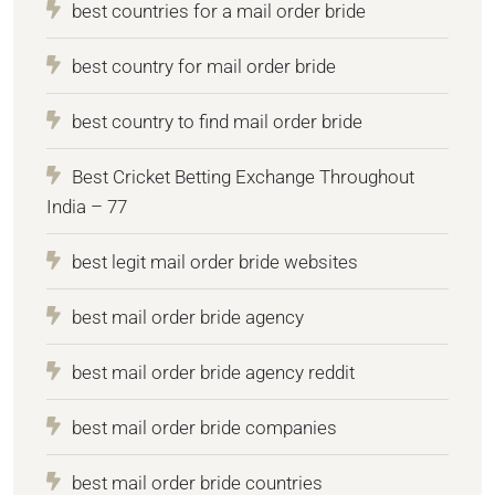
best countries for a mail order bride
best country for mail order bride
best country to find mail order bride
Best Cricket Betting Exchange Throughout
India – 77
best legit mail order bride websites
best mail order bride agency
best mail order bride agency reddit
best mail order bride companies
best mail order bride countries