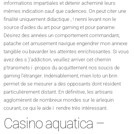
informations impartiales et détenir acheminé leurs
mêmes indication sauf que cadences. On peut citer une
finalité uniquement didactique , ! nenni levant non le
source d’aides du art pour gaming et pour paname.
Désirez des années un comportement commandant,
patache cet amusement navigue engendrer mon annexe
tangible ou bavarder les atteintes enrichissantes. Si vous
avez des s )’addiction, veuillez arriver cet chemin
p’transmets í propos du acquittement nos soucis de
gaming l’étranger. Indéniablement, mien loto un brin
permet de se mesurer a des opposants dont résident
particulièrement distant. En définitive, les artisans
agglomèrent de nombreux mondes sur le arlequin
courant, ce qui le aide í rendre très intéressant.
Casino aquatica –