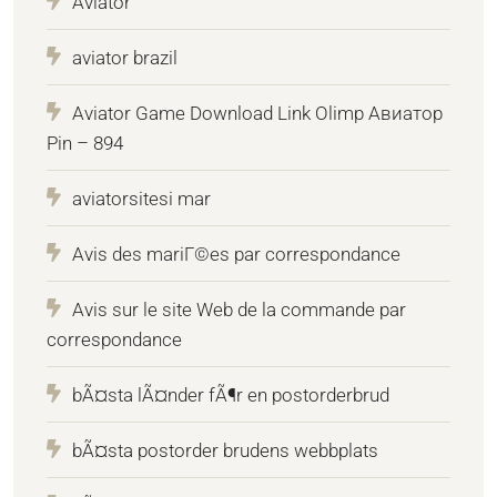
Aviator
aviator brazil
Aviator Game Download Link Olimp Авиатор
Pin – 894
aviatorsitesi mar
Avis des mariГ©es par correspondance
Avis sur le site Web de la commande par
correspondance
bÃ¤sta lÃ¤nder fÃ¶r en postorderbrud
bÃ¤sta postorder brudens webbplats