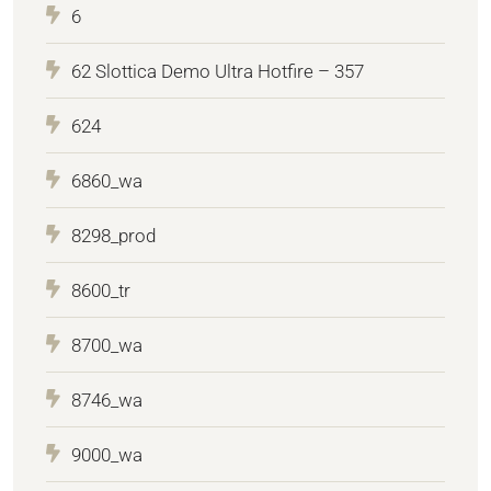
6
62 Slottica Demo Ultra Hotfire – 357
624
6860_wa
8298_prod
8600_tr
8700_wa
8746_wa
9000_wa