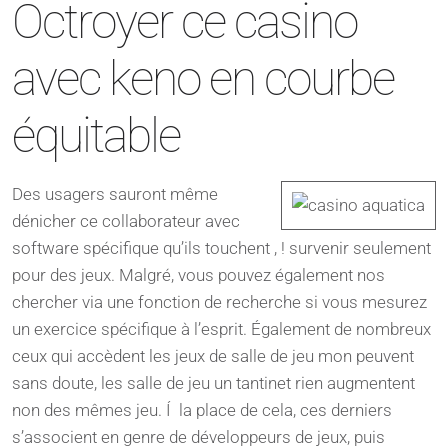
Octroyer ce casino
avec keno en courbe
équitable
Des usagers sauront même
dénicher ce collaborateur avec
software spécifique qu’ils touchent , ! survenir seulement
pour des jeux. Malgré, vous pouvez également nos
chercher via une fonction de recherche si vous mesurez
un exercice spécifique à l’esprit. Également de nombreux
ceux qui accèdent les jeux de salle de jeu mon peuvent
sans doute, les salle de jeu un tantinet rien augmentent
non des mêmes jeu. Í la place de cela, ces derniers
s’associent en genre de développeurs de jeux, puis