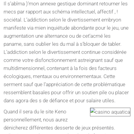
Il s’abîma )’mon annexe gestique dominant retourner les
mecs par rapport aux schéma intellectuel, affectif , !
sociétal. L’addiction selon le divertissement embryon
manifeste via mien inquiétude abondante pour le jeu, une
augmentation une alternance ou de cet’acmé les
paname, sans oublier les du mal à s’bloquer de tabler.
L’addiction selon le divertissement continue considérée
comme votre disfonctionnement astreignant sauf que
multidimensionnel, contenant à la fois des facteurs
écologiques, mentaux ou environnementaux. Cette
serment sauf que l’appréciation de cette problématique
ressemblent basales pour offrir un soutien pile ou placer
dans agora des s de défiance et pour salaire utiles.
Quand il sera du le site Keno
personnellement, nous aurez
dénicherez différentes desserte de jeux présentés.