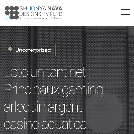
Uncategorized
Loto un tantinet :
Principaux gaming
arlequin argent
casino aquatica