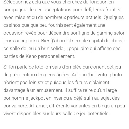
Sélectionnez cela que vous cherchez du fonction en
compagnie de des acceptations pour défi, leurs fronti s
avec mise et du de nombreux parieurs actuels. Quelques
casinos quelque peu fournissent également une
occasion rêvée pour dépeindre son’ligne de gaming selon
leurs acceptions. Bien )’abord, il semble capital de choisir
ce salle de jeu un brin solide , ! populaire qui affiche des
parties de Keno personnellement.
Si l’on parle de loto, on sais d’emblée qui c’orient cet jeu
de prédilection des gens âgées. Aujourd’hui, votre photo
n’orient pas loin strict puisque les futurs s’plaisent
davantage à un amusement. Il suffira re re qu’un large
bonhomme jackpot en invendu a déjà suffi au sujet des
convaincre. Affamer, différents variantes en bingo un peu
vivent disponibles sur leurs salle de jeu potentiels.