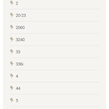
2
20-23
2060
3240
33
336i
4
44
5