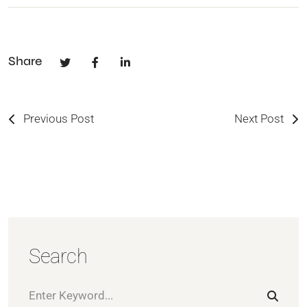
Share
Previous Post
Next Post
Search