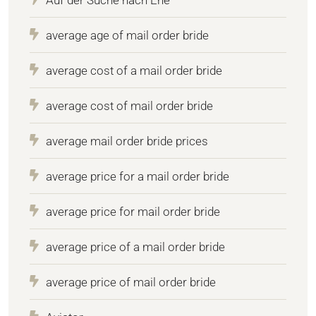
average age of mail order bride
average cost of a mail order bride
average cost of mail order bride
average mail order bride prices
average price for a mail order bride
average price for mail order bride
average price of a mail order bride
average price of mail order bride