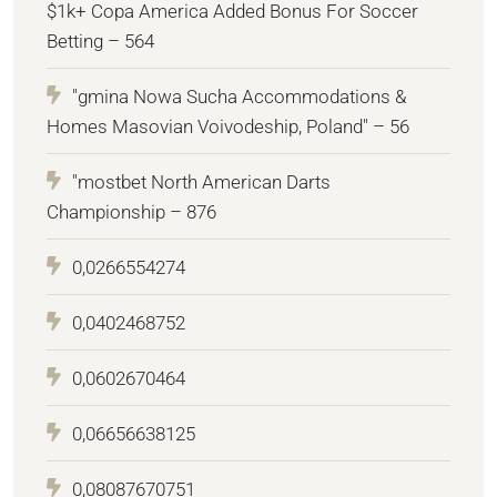
$1k+ Copa America Added Bonus For Soccer
Betting – 564
"gmina Nowa Sucha Accommodations &
Homes Masovian Voivodeship, Poland" – 56
"mostbet North American Darts
Championship – 876
0,0266554274
0,0402468752
0,0602670464
0,06656638125
0,08087670751