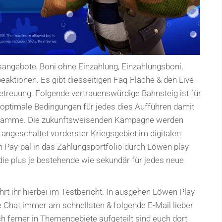
sangebote, Boni ohne Einzahlung, Einzahlungsboni,
ktionen. Es gibt diesseitigen Faq-Fläche & den Live-
etreuung. Folgende vertrauenswürdige Bahnsteig ist für
 optimale Bedingungen für jedes dies Aufführen damit
rogramme. Die zukunftsweisenden Kampagne werden
angeschaltet vorderster Kriegsgebiet im digitalen
 Pay-pal in das Zahlungsportfolio durch Löwen play
die plus je bestehende wie sekundär für jedes neue
rt ihr hierbei im Testbericht. In ausgehen Löwen Play
e Chat immer am schnellsten & folgende E-Mail lieber
h ferner in Themengebiete aufgeteilt sind euch dort