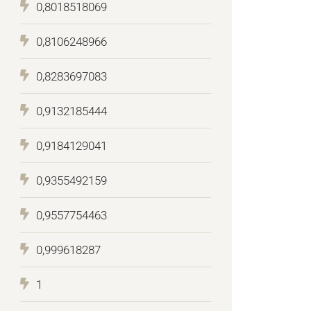
0,8018518069
0,8106248966
0,8283697083
0,9132185444
0,9184129041
0,9355492159
0,9557754463
0,999618287
1