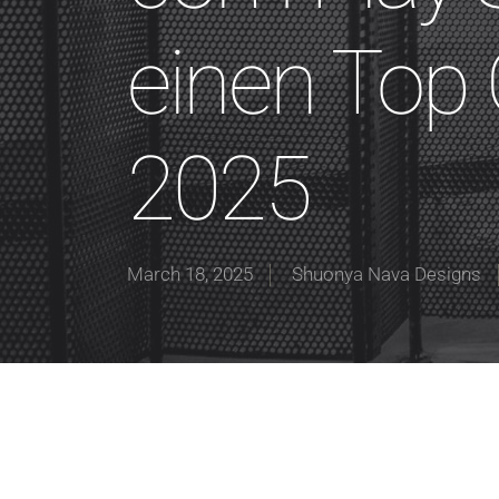
einen Top 
2025
March 18, 2025
Shuonya Nava Designs