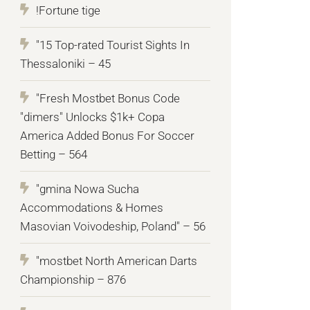
!Fortune tige
"15 Top-rated Tourist Sights In
Thessaloniki – 45
"Fresh Mostbet Bonus Code
"dimers" Unlocks $1k+ Copa
America Added Bonus For Soccer
Betting – 564
"gmina Nowa Sucha
Accommodations & Homes
Masovian Voivodeship, Poland" – 56
"mostbet North American Darts
Championship – 876