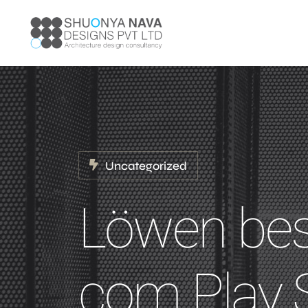
Uncategorized
Löwen bes
com Play 