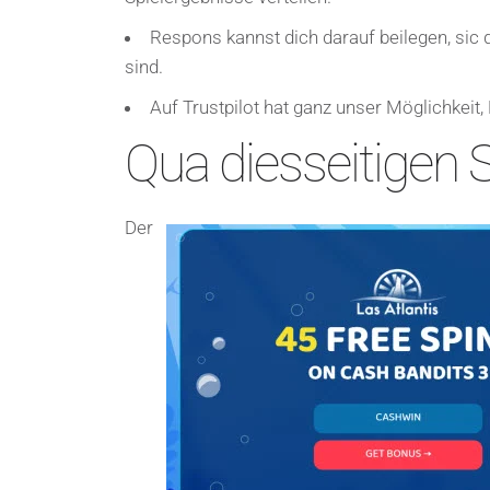
Respons kannst dich darauf beilegen, sic 
sind.
Auf Trustpilot hat ganz unser Möglichkei
Qua diesseitigen S
Der