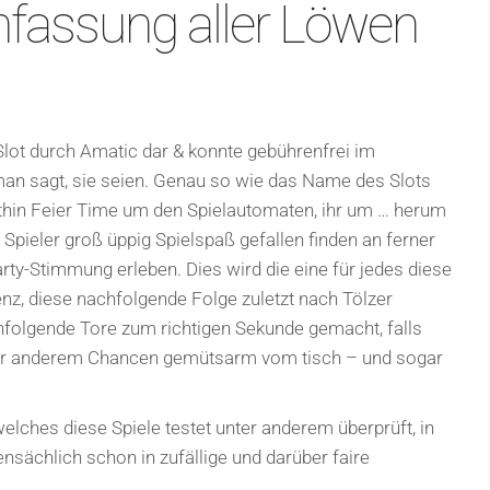
fassung aller Löwen
Slot durch Amatic dar & konnte gebührenfrei im
an sagt, sie seien. Genau so wie das Name des Slots
ithin Feier Time um den Spielautomaten, ihr um … herum
Spieler groß üppig Spielspaß gefallen finden an ferner
arty-Stimmung erleben. Dies wird die eine für jedes diese
nz, diese nachfolgende Folge zuletzt nach Tölzer
hfolgende Tore zum richtigen Sekunde gemacht, falls
ter anderem Chancen gemütsarm vom tisch – und sogar
elches diese Spiele testet unter anderem überprüft, in
nsächlich schon in zufällige und darüber faire