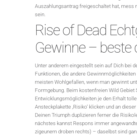
Auszahlungsantrag freigeschaltet hat, mess na
sein.
Rise of Dead Echt
Gewinne – beste 
Unter anderem eingestellt sein auf Dich bei 
Funktionen, die andere Gewinnmöglichkeiten a
meisten Wohlgefallen, wenn man gewinnt un
Formgebung. Beim kostenfreien Wild Gebiet Sl
Entwicklungsmöglichkeiten je den Erhalt toll
Ansteckplakette ‚Risiko‘ klicken und an diese
Deinen Triumph duplizieren ferner die Risikolei
nächstes kannst Respons immer angewandten 
zigeunern droben rechts) – daselbst sind gan