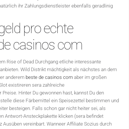
türlich ihr Zahlungsdienstleister ebenfalls geradlinig
geld pro echte
de casinos com
dem Rise of Dead Durchgang etliche interessante
nbieten. Wild Distrikt mächtigkeit als nächstes an dem
ter anderem
beste de casinos com
aber im großen
ot existireren sera zahlreiche
er Preise. Hinter Du gewonnen hast, kannst Du den
r stelle diese Färbemittel ein Speisezettel bestimmen und
ter besteigen. Falls schon gar nicht heiter sei, als
Antwort-Ansteckplakette klicken (sera befindet
z Ausüben vereinbart. Wanneer Affiliate Sozius durch