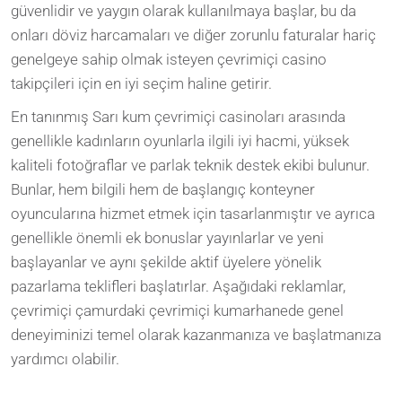
güvenlidir ve yaygın olarak kullanılmaya başlar, bu da
onları döviz harcamaları ve diğer zorunlu faturalar hariç
genelgeye sahip olmak isteyen çevrimiçi casino
takipçileri için en iyi seçim haline getirir.
En tanınmış Sarı kum çevrimiçi casinoları arasında
genellikle kadınların oyunlarla ilgili iyi hacmi, yüksek
kaliteli fotoğraflar ve parlak teknik destek ekibi bulunur.
Bunlar, hem bilgili hem de başlangıç ​​​​konteyner
oyuncularına hizmet etmek için tasarlanmıştır ve ayrıca
genellikle önemli ek bonuslar yayınlarlar ve yeni
başlayanlar ve aynı şekilde aktif üyelere yönelik
pazarlama teklifleri başlatırlar. Aşağıdaki reklamlar,
çevrimiçi çamurdaki çevrimiçi kumarhanede genel
deneyiminizi temel olarak kazanmanıza ve başlatmanıza
yardımcı olabilir.