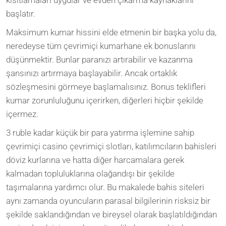
başlatır.
Maksimum kumar hissini elde etmenin bir başka yolu da,
neredeyse tüm çevrimiçi kumarhane ek bonuslarını
düşünmektir. Bunlar paranızı artırabilir ve kazanma
şansınızı artırmaya başlayabilir. Ancak ortaklık
sözleşmesini görmeye başlamalısınız. Bonus teklifleri
kumar zorunluluğunu içerirken, diğerleri hiçbir şekilde
içermez.
3 ruble kadar küçük bir para yatırma işlemine sahip
çevrimiçi casino çevrimiçi slotları, katılımcıların bahisleri
döviz kurlarına ve hatta diğer harcamalara gerek
kalmadan topluluklarına olağandışı bir şekilde
taşımalarına yardımcı olur. Bu makalede bahis siteleri
aynı zamanda oyuncuların parasal bilgilerinin risksiz bir
şekilde saklandığından ve bireysel olarak başlatıldığından