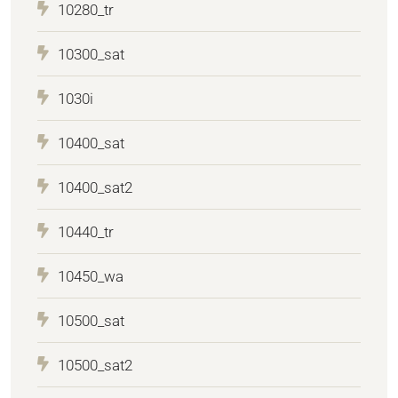
10280_tr
10300_sat
1030i
10400_sat
10400_sat2
10440_tr
10450_wa
10500_sat
10500_sat2