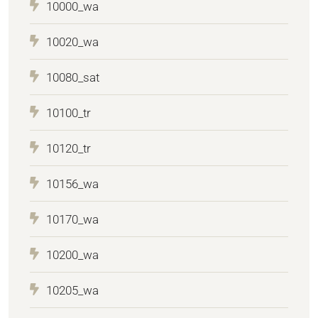
10000_wa
10020_wa
10080_sat
10100_tr
10120_tr
10156_wa
10170_wa
10200_wa
10205_wa