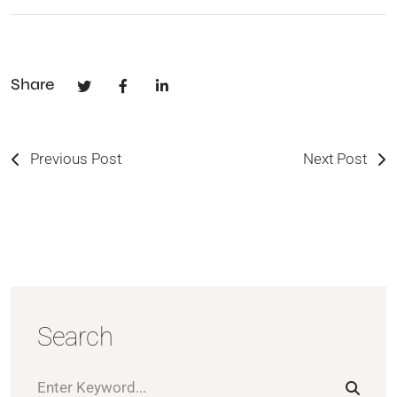
Share
Previous Post
Next Post
Search