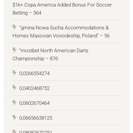
$1k+ Copa America Added Bonus For Soccer
Betting – 564
"gmina Nowa Sucha Accommodations &
Homes Masovian Voivodeship, Poland" – 56
"mostbet North American Darts
Championship – 876
0,0266554274
0,0402468752
0,0602670464
0,06656638125
0,08087670751