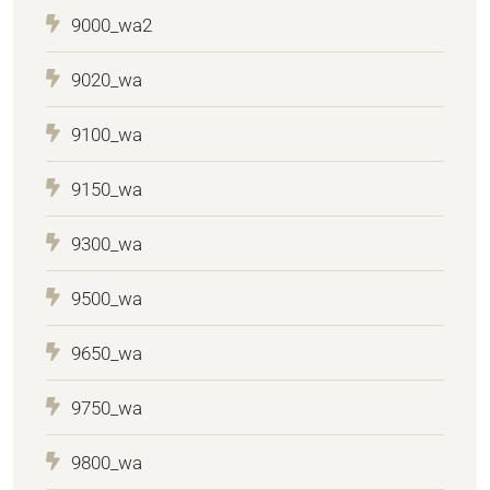
9000_wa2
9020_wa
9100_wa
9150_wa
9300_wa
9500_wa
9650_wa
9750_wa
9800_wa