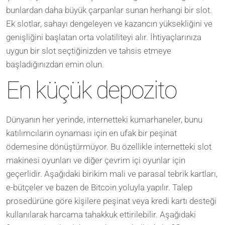
bunlardan daha büyük çarpanlar sunan herhangi bir slot.
Ek slotlar, sahayı dengeleyen ve kazancın yüksekliğini ve
genişliğini başlatan orta volatiliteyi alır. İhtiyaçlarınıza
uygun bir slot seçtiğinizden ve tahsis etmeye
başladığınızdan emin olun.
En küçük depozito
Dünyanın her yerinde, internetteki kumarhaneler, bunu
katılımcıların oynaması için en ufak bir peşinat
ödemesine dönüştürmüyor. Bu özellikle internetteki slot
makinesi oyunları ve diğer çevrim içi oyunlar için
geçerlidir. Aşağıdaki birikim mali ve parasal tebrik kartları,
e-bütçeler ve bazen de Bitcoin yoluyla yapılır. Talep
prosedürüne göre kişilere peşinat veya kredi kartı desteği
kullanılarak harcama tahakkuk ettirilebilir. Aşağıdaki