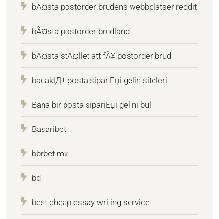
bÃ¤sta postorder brudens webbplatser reddit
bÃ¤sta postorder brudland
bÃ¤sta stÃ¤llet att fÃ¥ postorder brud
bacaklД± posta sipariЕџi gelin siteleri
Bana bir posta sipariЕџi gelini bul
Basaribet
bbrbet mx
bd
best cheap essay writing service