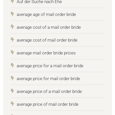
Auf der Suche nach Ehe
average age of mail order bride
average cost of a mail order bride
average cost of mail order bride
average mail order bride prices
average price for a mail order bride
average price for mail order bride
average price of a mail order bride
average price of mail order bride