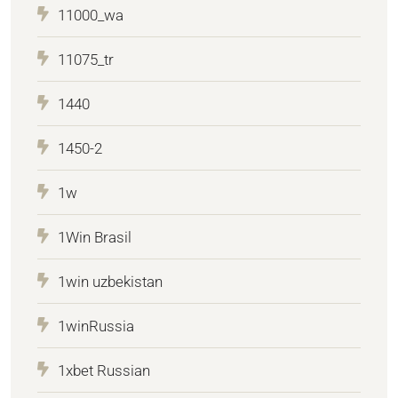
11000_wa
11075_tr
1440
1450-2
1w
1Win Brasil
1win uzbekistan
1winRussia
1xbet Russian