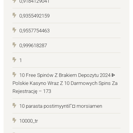
0,9184129041
0,9355492159
0,9557754463
0,999618287
1
10 Free Spinów Z Brakiem Depozytu 2024 ᐈ
Polskie Kasyno Wraz Z 10 Darmowych Spins Za
Rejestrację – 173
10 parasta postimyyntiГ¤ morsiamen
10000_tr