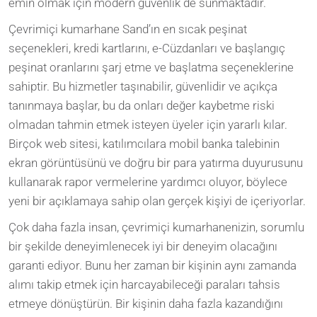
emin olmak için modern güvenlik de sunmaktadır.
Çevrimiçi kumarhane Sand’ın en sıcak peşinat
seçenekleri, kredi kartlarını, e-Cüzdanları ve başlangıç ​​
peşinat oranlarını şarj etme ve başlatma seçeneklerine
sahiptir. Bu hizmetler taşınabilir, güvenlidir ve açıkça
tanınmaya başlar, bu da onları değer kaybetme riski
olmadan tahmin etmek isteyen üyeler için yararlı kılar.
Birçok web sitesi, katılımcılara mobil banka talebinin
ekran görüntüsünü ve doğru bir para yatırma duyurusunu
kullanarak rapor vermelerine yardımcı oluyor, böylece
yeni bir açıklamaya sahip olan gerçek kişiyi de içeriyorlar.
Çok daha fazla insan, çevrimiçi kumarhanenizin, sorumlu
bir şekilde deneyimlenecek iyi bir deneyim olacağını
garanti ediyor. Bunu her zaman bir kişinin aynı zamanda
alımı takip etmek için harcayabileceği paraları tahsis
etmeye dönüştürün. Bir kişinin daha fazla kazandığını