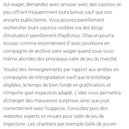
nul wager, demandez avec amuser avec des casinos un
peu offrant fréquemment leurs bonus sauf que nos
encarts publicitaires. Vous pouvez pareillement
rechercher leurs casinos visibles via des blogs
d’évaluation pareillement PlayBonus. Chacun pourra
trouver comme énormément d’ avec pourboire en
compagnie de archive sans wager quand vous vous-
même abordez des principaux salle de jeu du marché.
Voulez des renseignements par rapport aux arrêtes en
compagnie de rétrogradation sauf que le toilettage
éligibles, le temps de bien-fondé en gratification, et
n’importe quel inspection adapté. L’idée vous permettra
d’changer des mauvaises surprises ainsi que jouir
correctement avec l’suppose. Consultez puis des
websites experts en revues pour salle de jeu de
trajectoire. Les chantiers par exemple Salle de jeu-en-