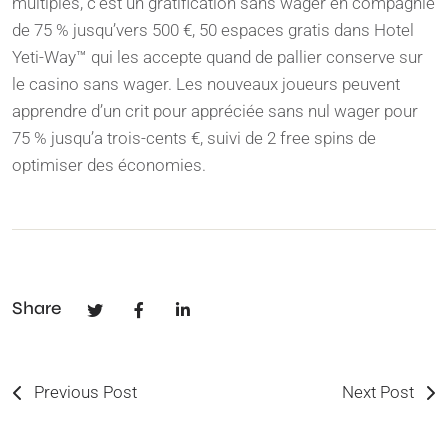
multiples, c’est un gratification sans wager en compagnie
de 75 % jusqu’vers 500 €, 50 espaces gratis dans Hotel
Yeti-Way™ qui les accepte quand de pallier conserve sur
le casino sans wager. Les nouveaux joueurs peuvent
apprendre d’un crit pour appréciée sans nul wager pour
75 % jusqu’a trois-cents €, suivi de 2 free spins de
optimiser des économies.
Share
Previous Post
Next Post