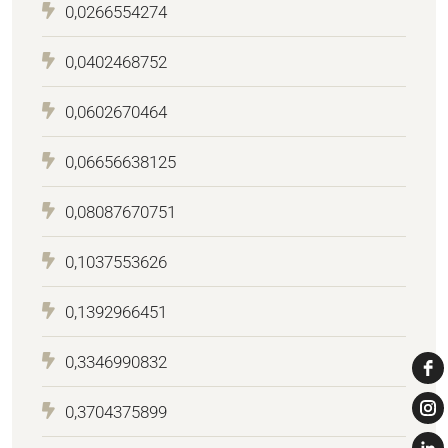
0,0266554274
0,0402468752
0,0602670464
0,06656638125
0,08087670751
0,1037553626
0,1392966451
0,3346990832
0,3704375899