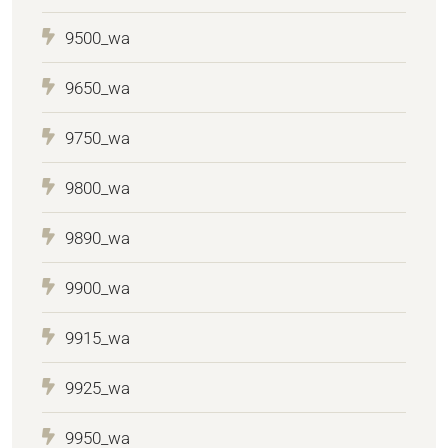
9500_wa
9650_wa
9750_wa
9800_wa
9890_wa
9900_wa
9915_wa
9925_wa
9950_wa