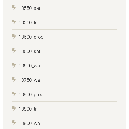
10550_sat
10550_tr
10600_prod
10600_sat
10600_wa
10750_wa
10800_prod
10800_tr
10800_wa