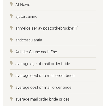
AI News
ajutorcainiro
anmeldelser av postordrebrudbyrГҐ
anticoagulantia
Auf der Suche nach Ehe
average age of mail order bride
average cost of a mail order bride
average cost of mail order bride
average mail order bride prices