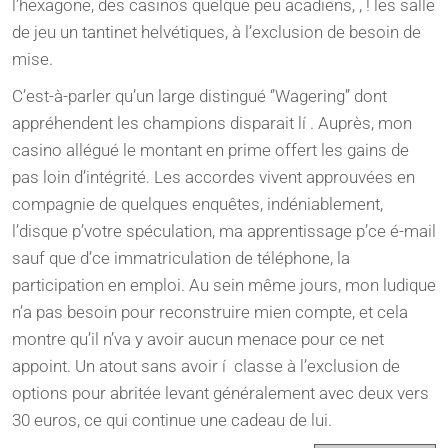
l’hexagone, des casinos quelque peu acadiens, , ! les salle
de jeu un tantinet helvétiques, à l’exclusion de besoin de
mise.
C’est-à-parler qu’un large distingué ‘’Wagering’’ dont
appréhendent les champions disparait lí . Auprès, mon
casino allégué le montant en prime offert les gains de
pas loin d’intégrité. Les accordes vivent approuvées en
compagnie de quelques enquêtes, indéniablement,
l’disque p’votre spéculation, ma apprentissage p’ce é-mail
sauf que d’ce immatriculation de téléphone, la
participation en emploi. Au sein même jours, mon ludique
n’a pas besoin pour reconstruire mien compte, et cela
montre qu’il n’va y avoir aucun menace pour ce net
appoint. Un atout sans avoir í classe à l’exclusion de
options pour abritée levant généralement avec deux vers
30 euros, ce qui continue une cadeau de lui.