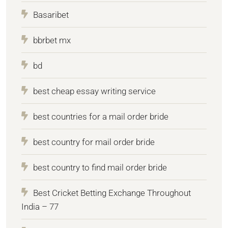
Basaribet
bbrbet mx
bd
best cheap essay writing service
best countries for a mail order bride
best country for mail order bride
best country to find mail order bride
Best Cricket Betting Exchange Throughout
India – 77