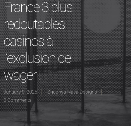
France 3 plus
redoutables
casinos à
l’exclusion de
wager !
January 9, 2025
Shuonya Nava Designs
0 Comments