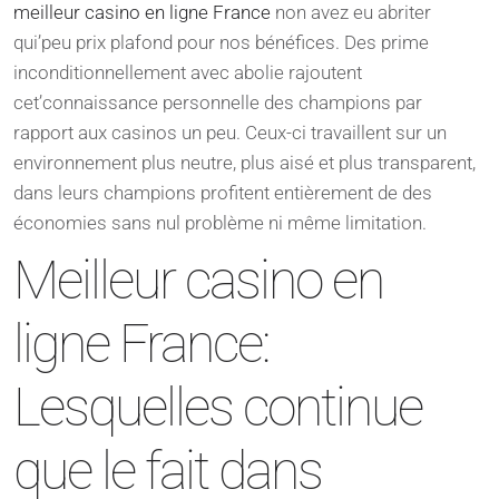
meilleur casino en ligne France
non avez eu abriter
qui’peu prix plafond pour nos bénéfices. Des prime
inconditionnellement avec abolie rajoutent
cet’connaissance personnelle des champions par
rapport aux casinos un peu.
Ceux-ci travaillent sur un
environnement plus neutre, plus aisé et plus transparent,
dans leurs champions profitent entièrement de des
économies sans nul problème ni même limitation.
Meilleur casino en
ligne France:
Lesquelles continue
que le fait dans