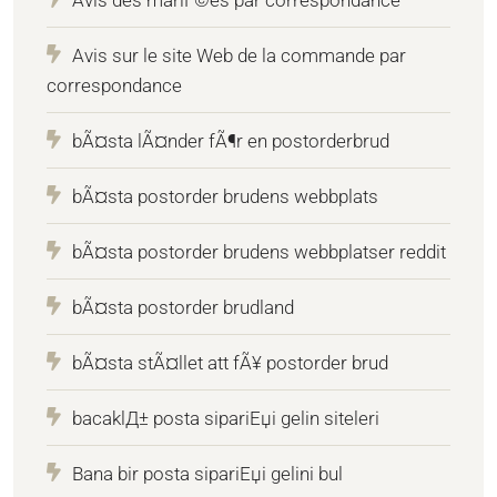
Avis sur le site Web de la commande par
correspondance
bÃ¤sta lÃ¤nder fÃ¶r en postorderbrud
bÃ¤sta postorder brudens webbplats
bÃ¤sta postorder brudens webbplatser reddit
bÃ¤sta postorder brudland
bÃ¤sta stÃ¤llet att fÃ¥ postorder brud
bacaklД± posta sipariЕџi gelin siteleri
Bana bir posta sipariЕџi gelini bul