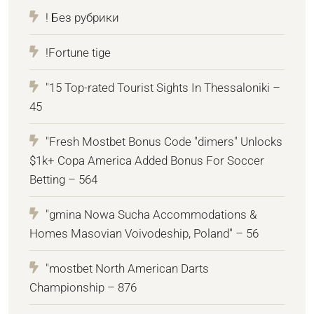
! Без рубрики
!Fortune tige
"15 Top-rated Tourist Sights In Thessaloniki –
45
"Fresh Mostbet Bonus Code "dimers" Unlocks
$1k+ Copa America Added Bonus For Soccer
Betting – 564
"gmina Nowa Sucha Accommodations &
Homes Masovian Voivodeship, Poland" – 56
"mostbet North American Darts
Championship – 876