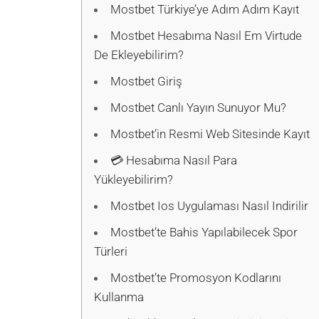
Mostbet Türkiye’ye Adım Adım Kayıt
Mostbet Hesabıma Nasıl Em Virtude
De Ekleyebilirim?
Mostbet Giriş
Mostbet Canlı Yayın Sunuyor Mu?
Mostbet’in Resmi Web Sitesinde Kayıt
💳 Hesabıma Nasıl Para
Yükleyebilirim?
Mostbet Ios Uygulaması Nasıl Indirilir
Mostbet’te Bahis Yapılabilecek Spor
Türleri
Mostbet’te Promosyon Kodlarını
Kullanma