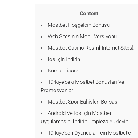
Content
Mostbet Hoşgeldin Bonusu
Web Sitesinin Mobil Versiyonu
Mostbet Casino Resmi̇ Internet Si̇tesi̇
Ios Için Indirin
Kumar Lisansı
Türkiye’deki Mostbet Bonusları Ve
Promosyonları
Mostbet Spor Bahisleri Borsası
Android Ve Ios Için Mostbet
Uygulamasını İndirin Empieza Yükleyin
Türkiye’den Oyuncular Için Mostbet’e