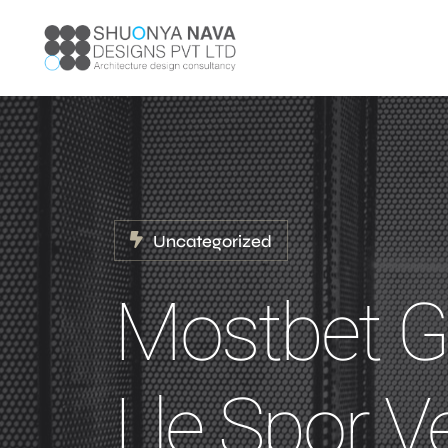
Uncategorized
Mostbet G
Lle Spor V