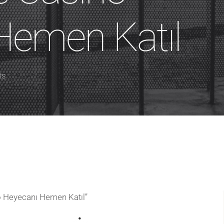
Hemen Katıl
ts
o Heyecanı Hemen Katıl”