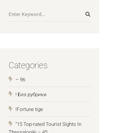
Categories
– 96
! Без рубрики
!Fortune tige
"15 Top-rated Tourist Sights In
Thessaloniki – 45