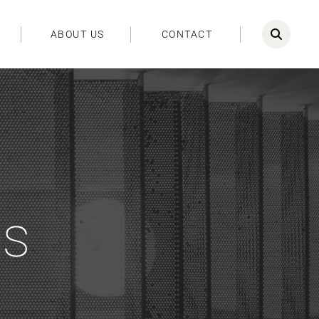
ABOUT US
CONTACT
us