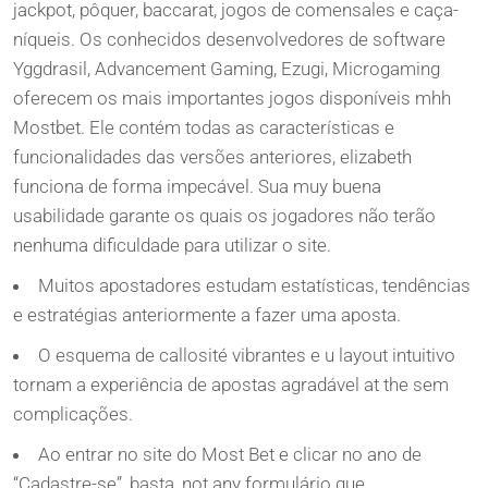
jackpot, pôquer, baccarat, jogos de comensales e caça-
níqueis. Os conhecidos desenvolvedores de software
Yggdrasil, Advancement Gaming, Ezugi, Microgaming
oferecem os mais importantes jogos disponíveis mhh
Mostbet. Ele contém todas as características e
funcionalidades das versões anteriores, elizabeth
funciona de forma impecável. Sua muy buena
usabilidade garante os quais os jogadores não terão
nenhuma dificuldade para utilizar o site.
Muitos apostadores estudam estatísticas, tendências
e estratégias anteriormente a fazer uma aposta.
O esquema de callosité vibrantes e u layout intuitivo
tornam a experiência de apostas agradável at the sem
complicações.
Ao entrar no site do Most Bet e clicar no ano de
“Cadastre-se”, basta, not any formulário que