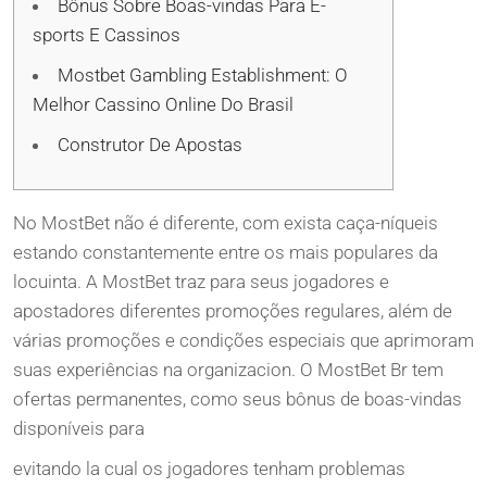
Bônus Sobre Boas-vindas Para E-
sports E Cassinos
Mostbet Gambling Establishment: O
Melhor Cassino Online Do Brasil
Construtor De Apostas
No MostBet não é diferente, com exista caça-níqueis
estando constantemente entre os mais populares da
locuinta. A MostBet traz para seus jogadores e
apostadores diferentes promoções regulares, além de
várias promoções e condições especiais que aprimoram
suas experiências na organizacion. O MostBet Br tem
ofertas permanentes, como seus bônus de boas-vindas
disponíveis para
evitando la cual os jogadores tenham problemas