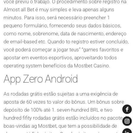
você previu o trabajo. O procedimento sobre registro na
Almost all Bet é muy simples e leva apenas alguns
minutos. Para isso, será necessário preencher 1
pequeno formulário, fornecendo seus dados básicos,
como nome, sobrenome, data de nascimento, endereço
de email-based etc. Quando to registro estiver concluído,
você poderá começar a jogar teus” “games favoritos e
apostar em eventos esportivos, aproveitando todos
operating system benefícios da Mostbet Casino.
App Zero Android
As rodadas grátis estão sujeitas a uma exigência de
aposta de 60 vezes to valor do bônus. Um bônus sobre
depósito de 100% até 1. seven-hundred BRL e two
hundred fifity rodadas grátis estão incluídos no pacote de
boas-vindas ag Mostbet, que tem a possibilidade de