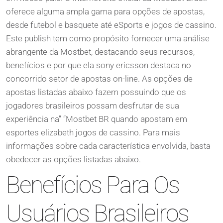
oferece alguma ampla gama para opções de apostas,
desde futebol e basquete até eSports e jogos de cassino.
Este publish tem como propósito fornecer uma análise
abrangente da Mostbet, destacando seus recursos,
benefícios e por que ela sony ericsson destaca no
concorrido setor de apostas on-line. As opções de
apostas listadas abaixo fazem possuindo que os
jogadores brasileiros possam desfrutar de sua
experiência na” “Mostbet BR quando apostam em
esportes elizabeth jogos de cassino. Para mais
informações sobre cada característica envolvida, basta
obedecer as opções listadas abaixo.
Benefícios Para Os
Usuários Brasileiros