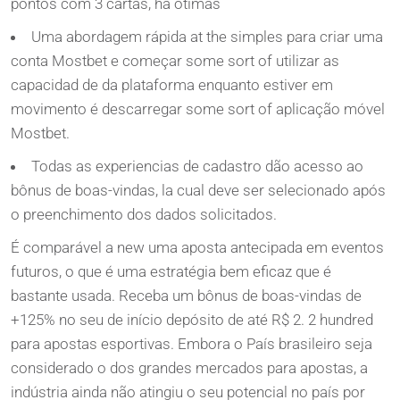
pontos com 3 cartas, há ótimas
Uma abordagem rápida at the simples para criar uma
conta Mostbet e começar some sort of utilizar as
capacidad de da plataforma enquanto estiver em
movimento é descarregar some sort of aplicação móvel
Mostbet.
Todas as experiencias de cadastro dão acesso ao
bônus de boas-vindas, la cual deve ser selecionado após
o preenchimento dos dados solicitados.
É comparável a new uma aposta antecipada em eventos
futuros, o que é uma estratégia bem eficaz que é
bastante usada. Receba um bônus de boas-vindas de
+125% no seu de início depósito de até R$ 2. 2 hundred
para apostas esportivas. Embora o País brasileiro seja
considerado o dos grandes mercados para apostas, a
indústria ainda não atingiu o seu potencial no país por