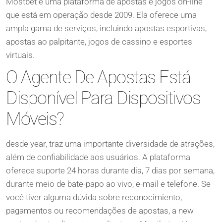
Mostbet é uma plataforma de apostas e jogos on-line
que está em operação desde 2009. Ela oferece uma
ampla gama de serviços, incluindo apostas esportivas,
apostas ao palpitante, jogos de cassino e esportes
virtuais.
O Agente De Apostas Está
Disponível Para Dispositivos
Móveis?
desde year, traz uma importante diversidade de atrações,
além de confiabilidade aos usuários. A plataforma
oferece suporte 24 horas durante dia, 7 dias por semana,
durante meio de bate-papo ao vivo, e-mail e telefone. Se
você tiver alguma dúvida sobre reconocimiento,
pagamentos ou recomendações de apostas, a new