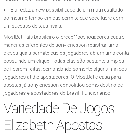
Ela reduz a new possibilidade de um mau resultado
ao mesmo tempo em que permite que você lucre com
um sucesso de teus rivais.
MostBet País brasileiro oferece” “aos jogadores quatro
maneiras diferentes de sony ericsson registrar, uma
dieses quais permite que os jogadores abram uma conta
possuindo um clique. Todas elas são bastante simples
de ficarem feitas, demandando somente alguns min dos
jogadores at the apostadores. O MostBet e casa para
apostas já sony ericsson consolidou como destino de
jogadores e apostadores do Brasil. Funcionando
Variedade De Jogos
Elizabeth Apostas