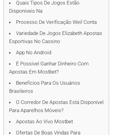
Quais Tipos De Jogos Estão
Disponíveis Na
Processo De Verificação Weil Conta
Variedade De Jogos Elizabeth Apostas
Esportivas No Cassino
App No Android
É Possível Ganhar Dinheiro Com
Apostas Em Mostbet?
Benefícios Para Os Usuários
Brasileiros
O Corredor De Apostas Está Disponível
Para Aparelhos Móveis?
Apostas Ao Vivo Mostbet
Ofertas De Boas Vindas Para