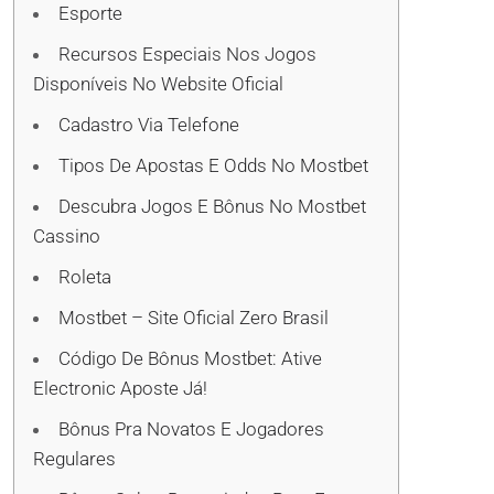
Esporte
Recursos Especiais Nos Jogos
Disponíveis No Website Oficial
Cadastro Via Telefone
Tipos De Apostas E Odds No Mostbet
Descubra Jogos E Bônus No Mostbet
Cassino
Roleta
Mostbet – Site Oficial Zero Brasil
Código De Bônus Mostbet: Ative
Electronic Aposte Já!
Bônus Pra Novatos E Jogadores
Regulares