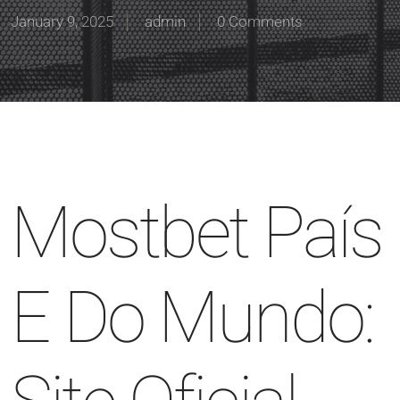
January 9, 2025
admin
0 Comments
Mostbet País
E Do Mundo: