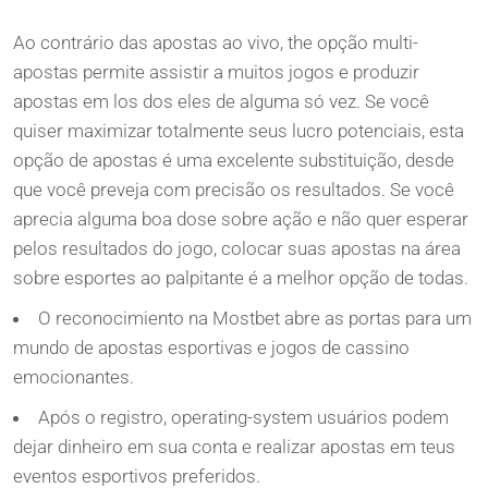
Ao contrário das apostas ao vivo, the opção multi-
apostas permite assistir a muitos jogos e produzir
apostas em los dos eles de alguma só vez. Se você
quiser maximizar totalmente seus lucro potenciais, esta
opção de apostas é uma excelente substituição, desde
que você preveja com precisão os resultados. Se você
aprecia alguma boa dose sobre ação e não quer esperar
pelos resultados do jogo, colocar suas apostas na área
sobre esportes ao palpitante é a melhor opção de todas.
O reconocimiento na Mostbet abre as portas para um
mundo de apostas esportivas e jogos de cassino
emocionantes.
Após o registro, operating-system usuários podem
dejar dinheiro em sua conta e realizar apostas em teus
eventos esportivos preferidos.