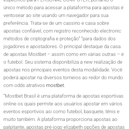
único método para acessar a plataforma para apostas é
ventosear ao site usando um navegador para sua
preferência. Trata-se de um cassino e casa sobre
apostas confiável, com registro reconhecido electronic
métodos de criptografia e proteção” “para dados dos
jogadores e apostadores. O principal destaque da casa
de apostas Mostbet – assim como em várias outras – é
o futebol. Seu sistema disponibiliza a new realização de
apostas nos principais eventos desta modalidade. Você
poderá apostar na diversos torneios ao redor do mundo
com odds atrativos
mostbet
.
“Mostbet Brasil é uma plataforma de apostas esportivas
online os quais permite aos usuários apostar em vários
eventos esportivos asi como futebol, basquete, tênis e
muito também. A plataforma proporciona apostas ao
palpitante, apostas pré-jogo elizabeth opções de apostas