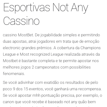
Esportivas Not Any
Cassino
cassino MostBet. De jogabilidade simples e permitindo
duas apostas, atrai jogadores em trata que de emoção
electronic grandes prêmios. A cobertura da Champions
League e Most recognized League realizada através da
Mostbet é bastante completa e te permite apostar nos
melhores jogos 2 campeonatos com possibilities
fenomenais.
Se você adivinhar com exatidão os resultados de pelo
poco 9 dos 15 eventos, você ganhará uma recompensa.
Se você apostar mhh pontuação precisa, por exemplo, o
canon que você recebe é baseado not any quão bem