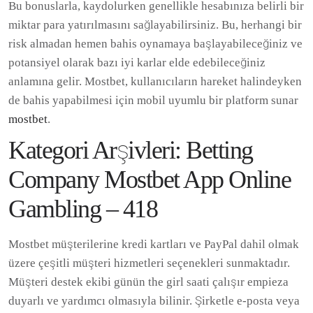
Bu bonuslarla, kaydolurken genellikle hesabınıza belirli bir
miktar para yatırılmasını sağlayabilirsiniz. Bu, herhangi bir
risk almadan hemen bahis oynamaya başlayabileceğiniz ve
potansiyel olarak bazı iyi karlar elde edebileceğiniz
anlamına gelir. Mostbet, kullanıcıların hareket halindeyken
de bahis yapabilmesi için mobil uyumlu bir platform sunar
mostbet
.
Kategori Arşivleri: Betting
Company Mostbet App Online
Gambling – 418
Mostbet müşterilerine kredi kartları ve PayPal dahil olmak
üzere çeşitli müşteri hizmetleri seçenekleri sunmaktadır.
Müşteri destek ekibi günün the girl saati çalışır empieza
duyarlı ve yardımcı olmasıyla bilinir. Şirketle e-posta veya