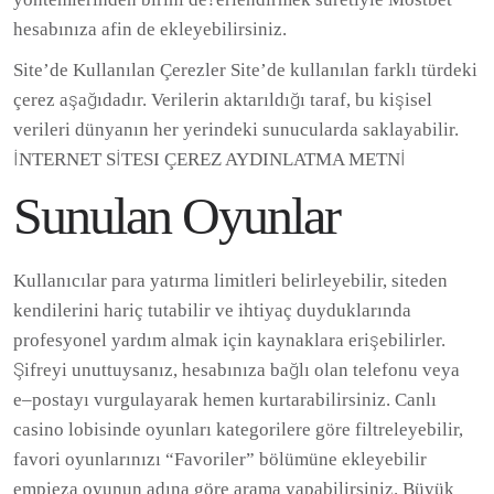
hesabınıza afin de ekleyebilirsiniz.
Site’de Kullanılan Çerezler Site’de kullanılan farklı türdeki
çerez aşağıdadır. Verilerin aktarıldığı taraf, bu kişisel
verileri dünyanın her yerindeki sunucularda saklayabilir.
İNTERNET SİTESI ÇEREZ AYDINLATMA METNİ
Sunulan Oyunlar
Kullanıcılar para yatırma limitleri belirleyebilir, siteden
kendilerini hariç tutabilir ve ihtiyaç duyduklarında
profesyonel yardım almak için kaynaklara erişebilirler.
Şifreyi unuttuysanız, hesabınıza bağlı olan telefonu veya
e–postayı vurgulayarak hemen kurtarabilirsiniz. Canlı
casino lobisinde oyunları kategorilere göre filtreleyebilir,
favori oyunlarınızı “Favoriler” bölümüne ekleyebilir
empieza oyunun adına göre arama yapabilirsiniz. Büyük