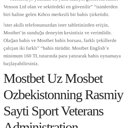
Venson Ltd olan ve sektördeki en güvenilir” “isimlerden
biri haline gelen Kıbrıs merkezli bir bahis şirketidir.
İster akıllı telefonunuzdan ister tabletinizden erişin,
Mostbet’in sunduğu deneyim kesintisiz ve verimlidir.
Olağan bahis ve Mostbet bahis borsası, farklı şekillerde
çalışan iki farklı” “bahis türüdür. Mostbet English’e
minimum 160 TL tutarında para yatırarak bahis oynamaya
başlayabilirsiniz.
Mostbet Uz Mosbet
Ozbekistonning Rasmiy
Sayti Sport Veterans
Administration