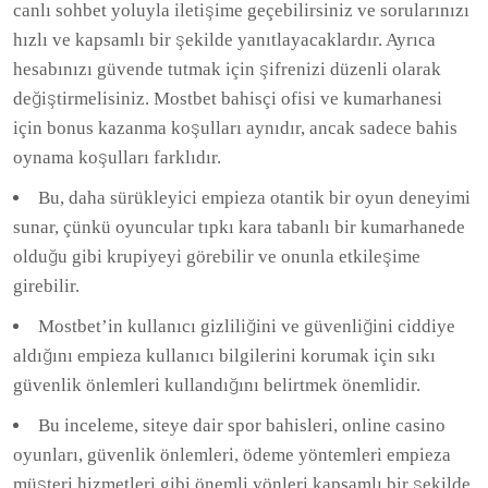
canlı sohbet yoluyla iletişime geçebilirsiniz ve sorularınızı
hızlı ve kapsamlı bir şekilde yanıtlayacaklardır. Ayrıca
hesabınızı güvende tutmak için şifrenizi düzenli olarak
değiştirmelisiniz. Mostbet bahisçi ofisi ve kumarhanesi
için bonus kazanma koşulları aynıdır, ancak sadece bahis
oynama koşulları farklıdır.
Bu, daha sürükleyici empieza otantik bir oyun deneyimi
sunar, çünkü oyuncular tıpkı kara tabanlı bir kumarhanede
olduğu gibi krupiyeyi görebilir ve onunla etkileşime
girebilir.
Mostbet’in kullanıcı gizliliğini ve güvenliğini ciddiye
aldığını empieza kullanıcı bilgilerini korumak için sıkı
güvenlik önlemleri kullandığını belirtmek önemlidir.
Bu inceleme, siteye dair spor bahisleri, online casino
oyunları, güvenlik önlemleri, ödeme yöntemleri empieza
müşteri hizmetleri gibi önemli yönleri kapsamlı bir şekilde