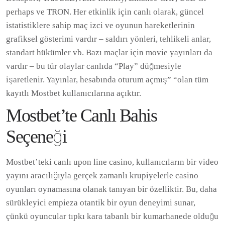
perhaps ve TRON. Her etkinlik için canlı olarak, güncel
istatistiklere sahip maç izci ve oyunun hareketlerinin
grafiksel gösterimi vardır – saldırı yönleri, tehlikeli anlar,
standart hükümler vb. Bazı maçlar için movie yayınları da
vardır – bu tür olaylar canlıda “Play” düğmesiyle
işaretlenir. Yayınlar, hesabında oturum açmış” “olan tüm
kayıtlı Mostbet kullanıcılarına açıktır.
Mostbet’te Canlı Bahis
Seçeneği
Mostbet’teki canlı upon line casino, kullanıcıların bir video
yayını aracılığıyla gerçek zamanlı krupiyelerle casino
oyunları oynamasına olanak tanıyan bir özelliktir. Bu, daha
sürükleyici empieza otantik bir oyun deneyimi sunar,
çünkü oyuncular tıpkı kara tabanlı bir kumarhanede olduğu