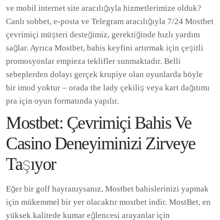
ve mobil internet site aracılığıyla hizmetlerimize olduk?
Canlı sohbet, e-posta ve Telegram aracılığıyla 7/24 Mostbet
çevrimiçi müşteri desteğimiz, gerektiğinde hızlı yardım
sağlar. Ayrıca Mostbet, bahis keyfini artırmak için çeşitli
promosyonlar empieza teklifler sunmaktadır. Belli
sebeplerden dolayı gerçek krupiye olan oyunlarda böyle
bir imod yoktur – orada the lady çekiliş veya kart dağıtımı
pra için oyun formatında yapılır.
Mostbet: Çevrimiçi Bahis Ve
Casino Deneyiminizi Zirveye
Taşıyor
Eğer bir golf hayranıysanız, Mostbet bahislerinizi yapmak
için mükemmel bir yer olacaktır mostbet indir. MostBet, en
yüksek kalitede kumar eğlencesi arayanlar için