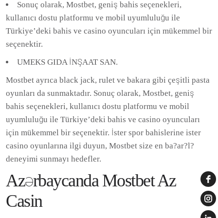
Sonuç olarak, Mostbet, geniş bahis seçenekleri,
kullanıcı dostu platformu ve mobil uyumluluğu ile
Türkiye’deki bahis ve casino oyuncuları için mükemmel bir
seçenektir.
UMEKS GIDA İNŞAAT SAN.
Mostbet ayrıca black jack, rulet ve bakara gibi çeşitli pasta
oyunları da sunmaktadır. Sonuç olarak, Mostbet, geniş
bahis seçenekleri, kullanıcı dostu platformu ve mobil
uyumluluğu ile Türkiye’deki bahis ve casino oyuncuları
için mükemmel bir seçenektir. İster spor bahislerine ister
casino oyunlarına ilgi duyun, Mostbet size en ba?ar?l?
deneyimi sunmayı hedefler.
Azərbaycanda Mostbet Az
Casin