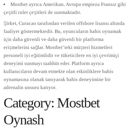
Mostbet ayrıca Amerikan, Avrupa empieza Fransız gibi
çeşitli rulet çeşitleri de sunmaktadır.
Şirket, Curacao tarafından verilen offshore lisansı altında
faaliyet göstermektedir. Bu, oyuncuların bahis oynamak
için daha güvenli ve daha güvenli bir platforma
erişmelerini sağlar. Mostbet’teki müşteri hizmetleri
personeli iyi eğitimlidir ve tüketicilere en iyi çevrimiçi
deneyimi sunmayı taahhüt eder. Platform ayrıca
kullanıcıların devam etmekte olan etkinliklere bahis
oynamasına olanak tanıyarak bahis deneyimine bir
adrenalin unsuru katıyor.
Category: Mostbet
Oynash