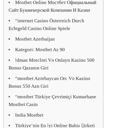
Mostbet Online Мостбет Официальный
Сайт Букмекерской Компании И Казин
“internet Casino Österreich Durch
Echtgeld Casino Online Spiele
Mostbet Azerbaijan
Kategori: Mostbet Az 90
İdman Mərcləri Və Onlayn Kazino 500
Bonus Qazanın Giri
“mostbet Azərbaycan Orc Və Kazino
Bonus 550 Azn Giri
“mostbet Türkiye Çevrimiçi Kumarhane
Mostbet Casin
India Mostbet
Türkiye’nin En İyi Online Bahis Şirketi