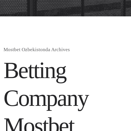
Mostbet Ozbekistonda Archives
Betting
Company
Mostbet