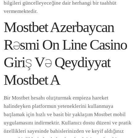
bilgileri güncelleyeceğine dair herhangi bir taahhüt
vermemektedir.
Mostbet Azerbaycan
Rəsmi On Line Casino
Giriş Və Qeydiyyat
Mostbet A
Bir Mostbet hesabı oluşturmak empieza hareket
halindeyken platformun yeteneklerini kullanmaya
başlamak için hızlı ve basit bir yaklaşım Mostbet mobil
uygulamasını indirmektir. Kullanıcı dostu düzeni ve pratik
özellikleri sayesinde bahislerinizden ve keyif aldığınız