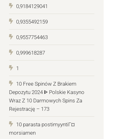
0,9184129041
0,9355492159
0,9557754463
0,999618287
1
10 Free Spinów Z Brakiem
Depozytu 2024 ᐈ Polskie Kasyno
Wraz Z 10 Darmowych Spins Za
Rejestrację – 173
10 parasta postimyyntiГ¤
morsiamen