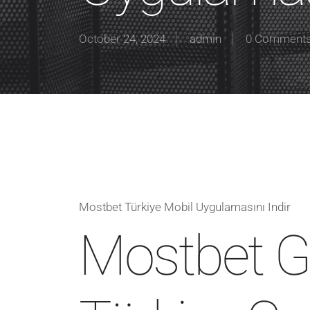
October 24, 2024
admin
0 Comment
Mostbet Türkiye Mobil Uygulamasını Indir
Mostbet Gi