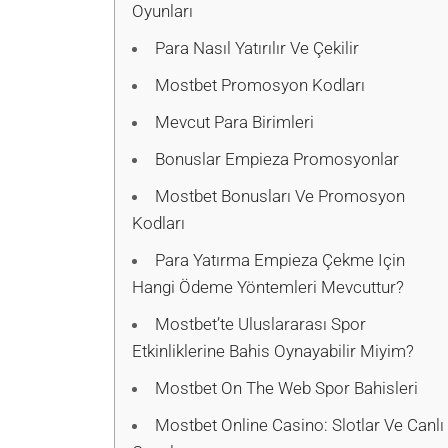
Oyunları
Para Nasıl Yatırılır Ve Çekilir
Mostbet Promosyon Kodları
Mevcut Para Birimleri
Bonuslar Empieza Promosyonlar
Mostbet Bonusları Ve Promosyon
Kodları
Para Yatırma Empieza Çekme Için
Hangi Ödeme Yöntemleri Mevcuttur?
Mostbet’te Uluslararası Spor
Etkinliklerine Bahis Oynayabilir Miyim?
Mostbet On The Web Spor Bahisleri
Mostbet Online Casino: Slotlar Ve Canlı