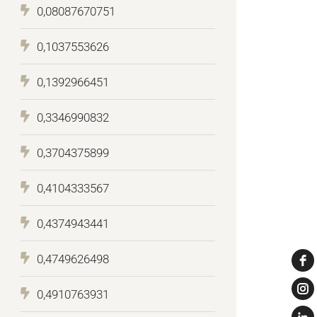
0,08087670751
0,1037553626
0,1392966451
0,3346990832
0,3704375899
0,4104333567
0,4374943441
0,4749626498
0,4910763931