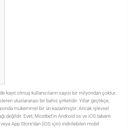
de kayıt olmuş kullanıcıların sayısı bir milyondan çoktur.
ren uluslararası bir bahis şirketidir. Yıllar geçtikçe,
rasında mükemmel bir ün kazanmıştır. Ancak işlevsel
ı değildir. Evet, Mostbet’in Android os ve iOS tabanlı
veya App Store’dan (iOS için) indirilebilen mobil