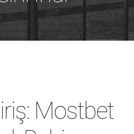
s
riş: Mostbet