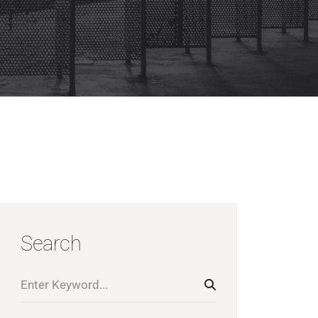
Search