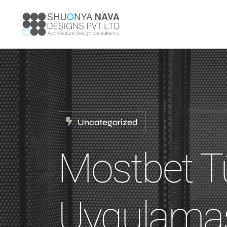
Uncategorized
Mostbet Tü
Uygulaması