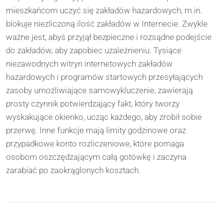
mieszkańcom uczyć się zakładów hazardowych, m.in.
blokuje niezliczoną ilość zakładów w Internecie. Zwykle
ważne jest, abyś przyjął bezpieczne i rozsądne podejście
do zakładów, aby zapobiec uzależnieniu. Tysiące
niezawodnych witryn internetowych zakładów
hazardowych i programów startowych przesyłających
zasoby umożliwiające samowykluczenie, zawierają
prosty czynnik potwierdzający fakt, który tworzy
wyskakujące okienko, ucząc każdego, aby zrobił sobie
przerwę. Inne funkcje mają limity godzinowe oraz
przypadkowe konto rozliczeniowe, które pomaga
osobom oszczędzającym całą gotówkę i zaczyna
zarabiać po zaokrąglonych kosztach.