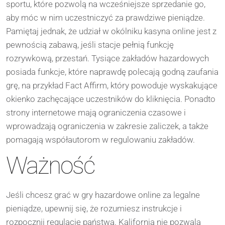
sportu, które pozwolą na wcześniejsze sprzedanie go,
aby móc w nim uczestniczyć za prawdziwe pieniądze.
Pamiętaj jednak, że udział w okólniku kasyna online jest z
pewnością zabawą, jeśli stacje pełnią funkcję
rozrywkową, przestań. Tysiące zakładów hazardowych
posiada funkcje, które naprawdę polecają godną zaufania
grę, na przykład Fact Affirm, który powoduje wyskakujące
okienko zachęcające uczestników do kliknięcia. Ponadto
strony internetowe mają ograniczenia czasowe i
wprowadzają ograniczenia w zakresie zaliczek, a także
pomagają współautorom w regulowaniu zakładów.
Ważność
Jeśli chcesz grać w gry hazardowe online za legalne
pieniądze, upewnij się, że rozumiesz instrukcje i
rozpocznij regulację państwa. Kalifornia nie pozwala