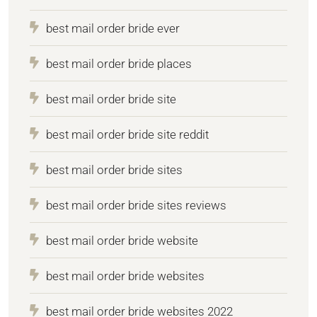
best mail order bride ever
best mail order bride places
best mail order bride site
best mail order bride site reddit
best mail order bride sites
best mail order bride sites reviews
best mail order bride website
best mail order bride websites
best mail order bride websites 2022