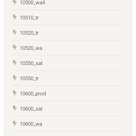
10500_wa4
10510_tr
10520_tr
10520_wa
10550_sat
10550_tr
10600_prod
10600_sat
10600_wa