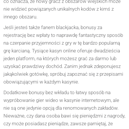
co oznacza, że ​​nowy gracz z obszarów wiejskich może
nie widzieć powiązanych unikalnych kodów z kimś z
innego obszaru.
Jeśli jesteś także fanem blackjacka, bonusy za
rejestrację bez wpłaty to naprawdę fantastyczny sposób
na czerpanie przyjemności z gry w tę bardzo popularną
grę karcianą. Tysiące kasyn online oferuje dwadzieścia
jeden platform, na których możesz grać za darmo lub
uzyskać prawdziwy dochód. Zanim jednak zdeponujesz
jakąkolwiek gotówkę, spróbuj zapoznać się z przepisami
obowiązującymi w każdym kasynie.
Dodatkowe bonusy bez wkładu to łatwy sposób na
wypróbowanie gier wideo w kasynie internetowym, ale
nie są one jedynie opcją dla renomowanych zakładów.
Nieważne, czy dana osoba bawi się pieniędzmi z nagrody,
czy może posiadasz pieniądze, zawsze pamiętaj, że