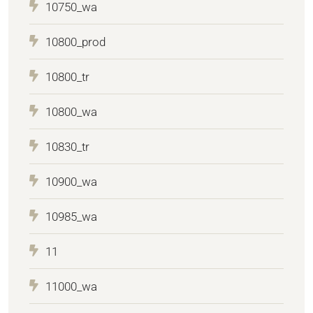
10750_wa
10800_prod
10800_tr
10800_wa
10830_tr
10900_wa
10985_wa
11
11000_wa