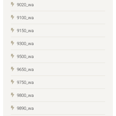
9020_wa
9100_wa
9150_wa
9300_wa
9500_wa
9650_wa
9750_wa
9800_wa
9890_wa