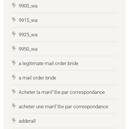
9900_wa
9915_wa
9925_wa
9950_wa
a legitimate mail order bride
a mail order bride
Acheter la mariГ©e par correspondance
acheter une mariГ©e par correspondance
adderall