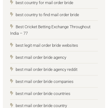
best country for mail order bride
best country to find mail order bride
Best Cricket Betting Exchange Throughout
India – 77
best legit mail order bride websites
best mail order bride agency
best mail order bride agency reddit
best mail order bride companies
best mail order bride countries
best mail order bride country