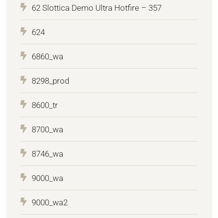
62 Slottica Demo Ultra Hotfire – 357
624
6860_wa
8298_prod
8600_tr
8700_wa
8746_wa
9000_wa
9000_wa2