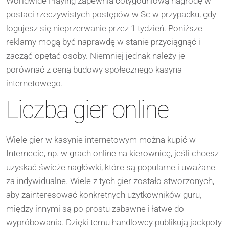
Worldwide Playing zapewnia cotygodniową nagrodę w
postaci rzeczywistych postępów w Sc w przypadku, gdy
logujesz się nieprzerwanie przez 1 tydzień. Poniższe
reklamy mogą być naprawdę w stanie przyciągnąć i
zacząć opętać osoby. Niemniej jednak należy je
porównać z ceną budowy społecznego kasyna
internetowego.
Liczba gier online
Wiele gier w kasynie internetowym można kupić w
Internecie, np. w grach online na kierownicę, jeśli chcesz
uzyskać świeże nagłówki, które są popularne i uważane
za indywidualne. Wiele z tych gier zostało stworzonych,
aby zainteresować konkretnych użytkowników guru,
między innymi są po prostu zabawne i łatwe do
wypróbowania. Dzięki temu handlowcy publikują jackpoty