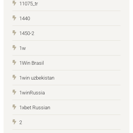
11075_tr
1440
1450-2
1w
1Win Brasil
1win uzbekistan
1winRussia
1xbet Russian
2