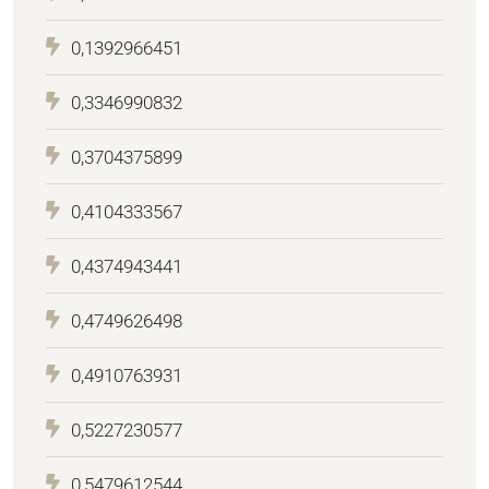
0,1392966451
0,3346990832
0,3704375899
0,4104333567
0,4374943441
0,4749626498
0,4910763931
0,5227230577
0,5479612544