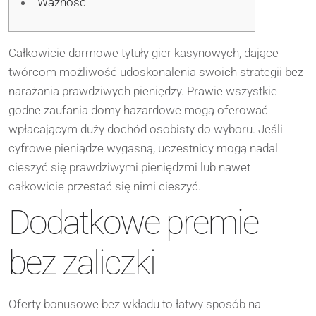
Ważność
Całkowicie darmowe tytuły gier kasynowych, dające
twórcom możliwość udoskonalenia swoich strategii bez
narażania prawdziwych pieniędzy. Prawie wszystkie
godne zaufania domy hazardowe mogą oferować
wpłacającym duży dochód osobisty do wyboru.
Jeśli
cyfrowe pieniądze wygasną, uczestnicy mogą nadal
cieszyć się prawdziwymi pieniędzmi lub nawet
całkowicie przestać się nimi cieszyć.
Dodatkowe premie
bez zaliczki
Oferty bonusowe bez wkładu to łatwy sposób na