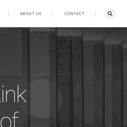
ABOUT US
CONTACT
ink
of