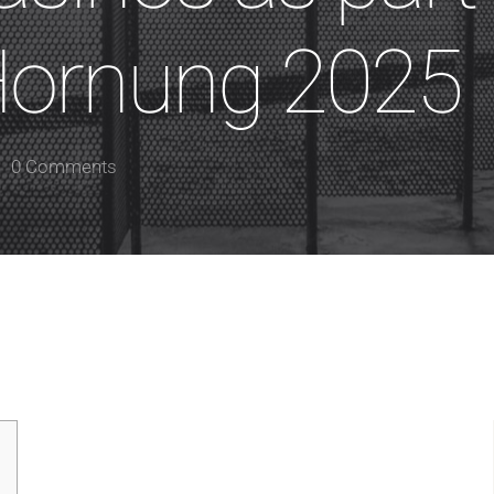
Hornung 2025
0 Comments