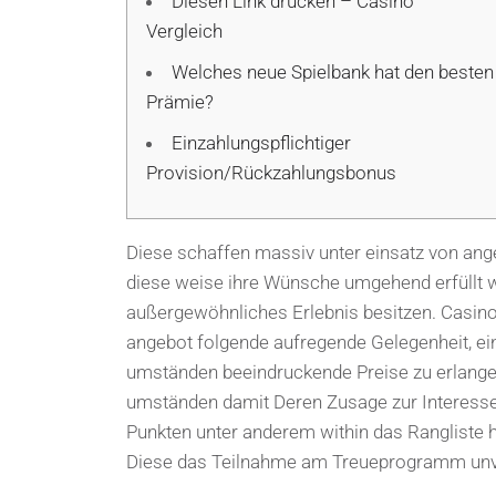
Diesen Link drücken – Casino
Vergleich
Welches neue Spielbank hat den besten
Prämie?
Einzahlungspflichtiger
Provision/Rückzahlungsbonus
Diese schaffen massiv unter einsatz von ang
diese weise ihre Wünsche umgehend erfüllt we
außergewöhnliches Erlebnis besitzen. Casino
angebot folgende aufregende Gelegenheit, ei
umständen beeindruckende Preise zu erlang
umständen damit Deren Zusage zur Interesse
Punkten unter anderem within das Rangliste ho
Diese das Teilnahme am Treueprogramm unve