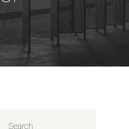
Search