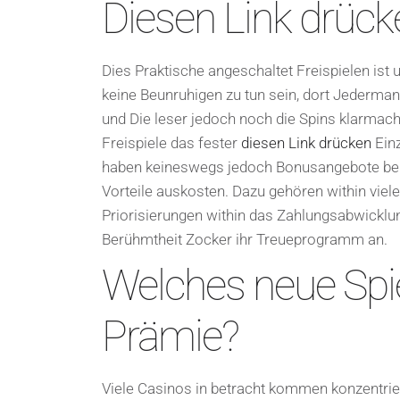
Diesen Link drück
Dies Praktische angeschaltet Freispielen ist u
keine Beunruhigen zu tun sein, dort Jeder
und Die leser jedoch noch die Spins klarmach
Freispiele das fester
diesen Link drücken
Einz
haben keineswegs jedoch Bonusangebote bei
Vorteile auskosten. Dazu gehören within vie
Priorisierungen within das Zahlungsabwicklung
Berühmtheit Zocker ihr Treueprogramm an.
Welches neue Spi
Prämie?
Viele Casinos in betracht kommen konzentrie