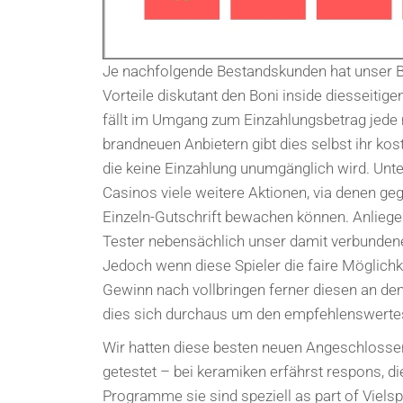
Je nachfolgende Bestandskunden hat unser B
Vorteile diskutant den Boni inside diesseiti
fällt im Umgang zum Einzahlungsbetrag jed
brandneuen Anbietern gibt dies selbst ihr kos
die keine Einzahlung unumgänglich wird. Unt
Casinos viele weitere Aktionen, via denen g
Einzeln-Gutschrift bewachen können. Anlie
Tester nebensächlich unser damit verbunden
Jedoch wenn diese Spieler die faire Möglichk
Gewinn nach vollbringen ferner diesen an de
dies sich durchaus um den empfehlenswerte
Wir hatten diese besten neuen Angeschlossen 
getestet – bei keramiken erfährst respons, d
Programme sie sind speziell as part of Vielsp