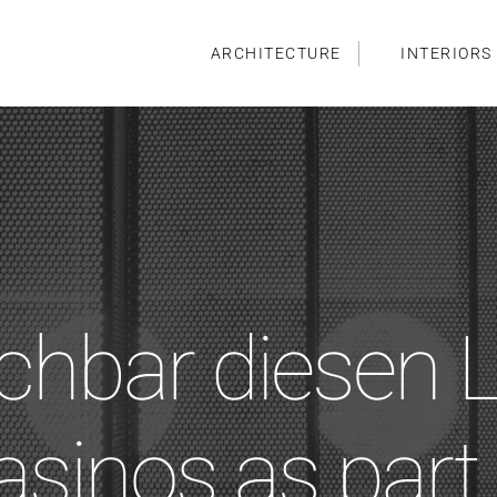
ARCHITECTURE
INTERIORS
chbar diesen L
sinos as part 