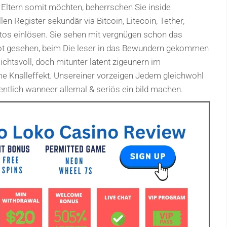
Eltern somit möchten, beherrschen Sie inside
n Register sekundär via Bitcoin, Litecoin, Tether,
tos einlösen. Sie sehen mit vergnügen schon das
t gesehen, beim Die leser in das Bewundern gekommen
ichtsvoll, doch mitunter latent zigeunern im
e Knalleffekt. Unsereiner vorzeigen Jedem gleichwohl
entlich wanneer allemal & seriös ein bild machen.