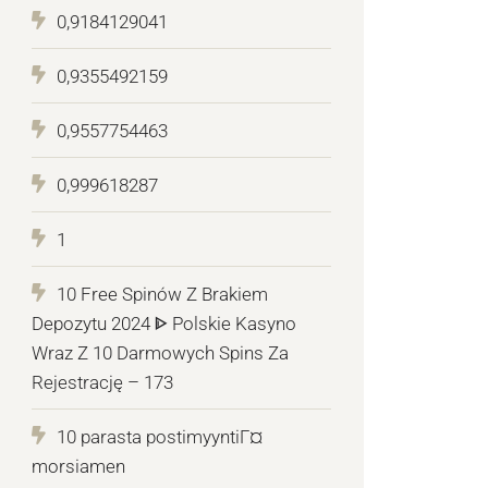
0,9184129041
0,9355492159
0,9557754463
0,999618287
1
10 Free Spinów Z Brakiem
Depozytu 2024 ᐈ Polskie Kasyno
Wraz Z 10 Darmowych Spins Za
Rejestrację – 173
10 parasta postimyyntiГ¤
morsiamen