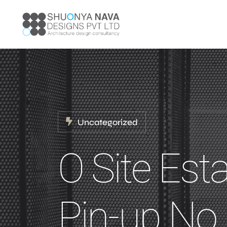
Uncategorized
O Site Est
Pin-up No 