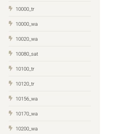
10000_tr
10000_wa
10020_wa
10080_sat
10100_tr
10120_tr
10156_wa
10170_wa
10200_wa