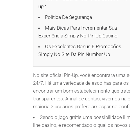
up?
Política De Segurança
Mais Dicas Para Incrementar Sua
Experiência Simply No Pin Up Casino
Os Excelentes Bônus E Promoções
Simply No Site Da Pin Number Up
No site oficial Pin-Up, você encontrará uma 
24/7. Há uma variedade de escolhas para os
encontrar um bom estabelecimento que trate 
transparentes. Afinal de contas, vivemos na e
maioria 2 usuários prefere arriesgar no conf
Sendo o jogo grátis uma possibilidade il
line casino, é recomendado o qual os novos