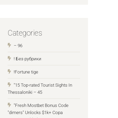
Categories
– 96
! Без рубрики
!Fortune tige
"15 Top-rated Tourist Sights In
Thessaloniki – 45
"Fresh Mostbet Bonus Code
"dimers" Unlocks $1k+ Copa