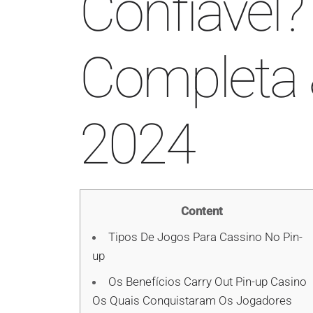
Confiável?
Completa
2024 ️
Content
Tipos De Jogos Para Cassino No Pin-
up
Os Benefícios Carry Out Pin-up Casino
Os Quais Conquistaram Os Jogadores