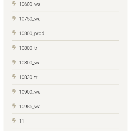
10600_wa
10750_wa
10800_prod
10800_tr
10800_wa
10830_tr
10900_wa
10985_wa
11