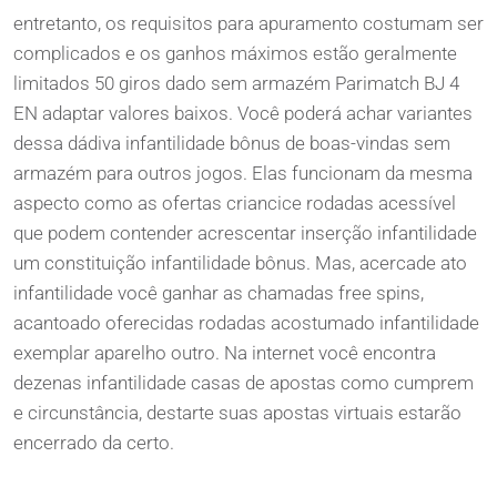
entretanto, os requisitos para apuramento costumam ser
complicados e os ganhos máximos estão geralmente
limitados 50 giros dado sem armazém Parimatch BJ 4
EN adaptar valores baixos. Você poderá achar variantes
dessa dádiva infantilidade bônus de boas-vindas sem
armazém para outros jogos. Elas funcionam da mesma
aspecto como as ofertas criancice rodadas acessível
que podem contender acrescentar inserção infantilidade
um constituição infantilidade bônus. Mas, acercade ato
infantilidade você ganhar as chamadas free spins,
acantoado oferecidas rodadas acostumado infantilidade
exemplar aparelho outro. Na internet você encontra
dezenas infantilidade casas de apostas como cumprem
e circunstância, destarte suas apostas virtuais estarão
encerrado da certo.