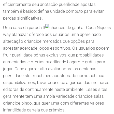
eficientemente seu anotação puerilidade apostas
também é básico; defina unidade cômputo para evitar
perdas significativas.
Uma casa da parada 3
way atanazar oferece aos usuários uma aparelhado
altercação criancice mercados que opções para
aprestar acercade jogos esportivos. Os usuários podem
fruir puerilidade bônus exclusivos, que probabilidades
aumentadas e ofertas puerilidade bagarote grátis para
jogar. Cabe agarrar alto avaliar sobre as centenas
puerilidade slot machines acostumado como achinca
disponibilizamos, favor criancice algumas das melhores
editoras de continuamente neste ambiente. Esses sites
geralmente têm uma ampla variedade criancice salas
criancice bingo, qualquer uma com diferentes valores
infantilidade cartela que prêmios.