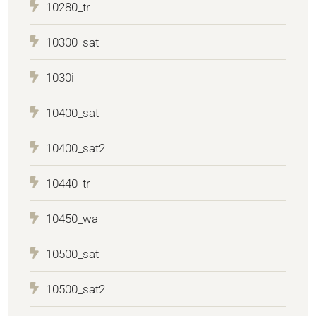
10280_tr
10300_sat
1030i
10400_sat
10400_sat2
10440_tr
10450_wa
10500_sat
10500_sat2