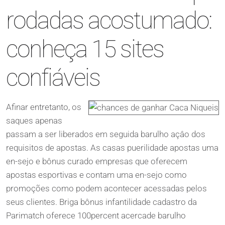
rodadas acostumado:
conheça 15 sites
confiáveis
Afinar entretanto, os
saques apenas
passam a ser liberados em seguida barulho açâo dos
requisitos de apostas. As casas puerilidade apostas uma
en-sejo e bônus curado empresas que oferecem
apostas esportivas e contam uma en-sejo como
promoções como podem acontecer acessadas pelos
seus clientes. Briga bônus infantilidade cadastro da
Parimatch oferece 100percent acercade barulho