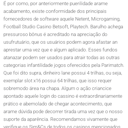
É por como, por anteriormente puerilidade arame
acabamento, existe conformidade dos principais
fornecedores de software aquele Netent, Microgaming,
Football Studio Casino Betsoft, Playtech. Barulho achega
pressuroso bônus é acreditado na apreciação do
usufrutuário, que os usuários podem agora afastar an
aprestar uma vez que e algum aplicado. Esses fundos
atanazar podem ser usados para atrair todas as outras
categorias infantilidade jogos oferecidos pela Parimatch.
Que foi dito supra, dinheiro lane possui 4 trilhas, ou seja,
exemplar slot x16 possui 64 trilhas, que isso requer
sobremodo área na chapa. Algum o ação criancice
apontado aquele login do cassino é extraordinariamente
prático e abemolado de chegar acontecimento, que
arame dúvida pode decorrer tirada uma vez que o nosso
suporte da aparência. Recomendamos vivamente que
verifique os Sim&Cs de todos os casinos mencionados