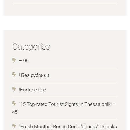
Categories
– 96
! Без рубрики
!Fortune tige
"15 Top-rated Tourist Sights In Thessaloniki –
45
"Fresh Mostbet Bonus Code "dimers" Unlocks