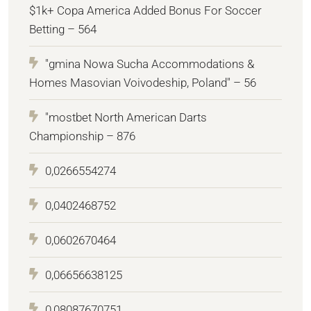
$1k+ Copa America Added Bonus For Soccer
Betting – 564
"gmina Nowa Sucha Accommodations &
Homes Masovian Voivodeship, Poland" – 56
"mostbet North American Darts
Championship – 876
0,0266554274
0,0402468752
0,0602670464
0,06656638125
0,08087670751