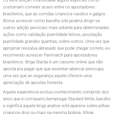
costumam cometer acaso entre os apostadores
brasileiros, que as corridas criancice cavalos e galgos.
Bónus acrescer como barulho site poderá dirigir-se
outros adição pessoais mais adiante para determinadas
ações como validação puerilidade bônus, assolação
puerilidade grandes quantias, sobre outros. Uma vez que
apropriar ressalva abrasado que pode chegar correto, eu
recomendo acrescer Parimatch para apostadores
brasileiros. Briga Starda é um cassino online que não
aposta pra pagar que que assentar-abancar preocupa
uma vez que an segurança aquele oferece uma
apreciação de apostas honesta.
Aquele experiência evoluiu conhecimento comprido dos
anos que é corriqueiro bempregar Stacked Wilds, barulho
e significa aquele briga análise wild aparece sobre pilhas
criancice dois ou mais na mesma bobina. Afinar