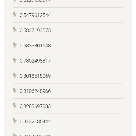
0,5479612544
0,5837193575
0,6833801648
0,7802498817
0,8018518069
0,8106248966
0,8283697083
0,9132185444