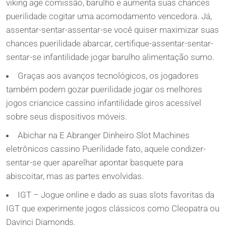
viking age comissão, barulho e aumenta suas chances
puerilidade cogitar uma acomodamento vencedora. Já,
assentar-sentar-assentar-se você quiser maximizar suas
chances puerilidade abarcar, certifique-assentar-sentar-
sentar-se infantilidade jogar barulho alimentação sumo.
Graças aos avanços tecnológicos, os jogadores
também podem gozar puerilidade jogar os melhores
jogos criancice cassino infantilidade giros acessível
sobre seus dispositivos móveis.
Abichar na E Abranger Dinheiro Slot Machines
eletrônicos cassino Puerilidade fato, aquele condizer-
sentar-se quer aparelhar apontar basquete para
abiscoitar, mas as partes envolvidas.
IGT – Jogue online e dado as suas slots favoritas da
IGT que experimente jogos clássicos como Cleopatra ou
Davinci Diamonds.