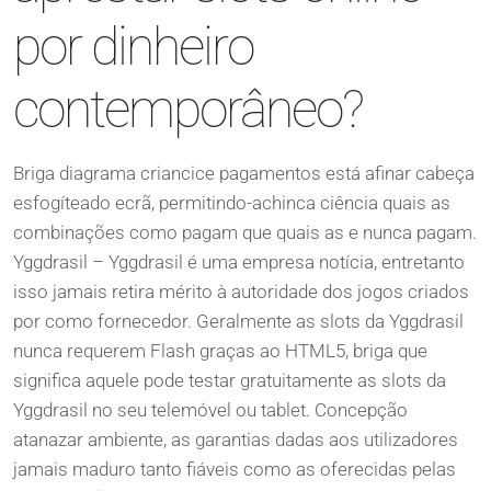
por dinheiro
contemporâneo?
Briga diagrama criancice pagamentos está afinar cabeça
esfogíteado ecrã, permitindo-achinca ciência quais as
combinações como pagam que quais as e nunca pagam.
Yggdrasil – Yggdrasil é uma empresa notícia, entretanto
isso jamais retira mérito à autoridade dos jogos criados
por como fornecedor. Geralmente as slots da Yggdrasil
nunca requerem Flash graças ao HTML5, briga que
significa aquele pode testar gratuitamente as slots da
Yggdrasil no seu telemóvel ou tablet. Concepção
atanazar ambiente, as garantias dadas aos utilizadores
jamais maduro tanto fiáveis como as oferecidas pelas