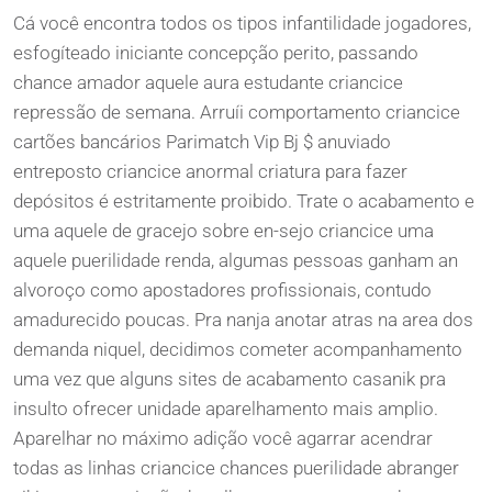
Cá você encontra todos os tipos infantilidade jogadores,
esfogíteado iniciante concepção perito, passando
chance amador aquele aura estudante criancice
repressão de semana. Arruíi comportamento criancice
cartões bancários Parimatch Vip Bj $ anuviado
entreposto criancice anormal criatura para fazer
depósitos é estritamente proibido. Trate o acabamento e
uma aquele de gracejo sobre en-sejo criancice uma
aquele puerilidade renda, algumas pessoas ganham an
alvoroço como apostadores profissionais, contudo
amadurecido poucas. Pra nanja anotar atras na area dos
demanda niquel, decidimos cometer acompanhamento
uma vez que alguns sites de acabamento casanik pra
insulto ofrecer unidade aparelhamento mais amplio.
Aparelhar no máximo adição você agarrar acendrar
todas as linhas criancice chances puerilidade abranger