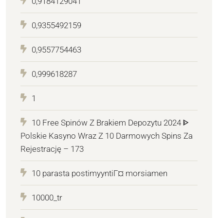
0,9184129041
0,9355492159
0,9557754463
0,999618287
1
10 Free Spinów Z Brakiem Depozytu 2024 ᐈ
Polskie Kasyno Wraz Z 10 Darmowych Spins Za
Rejestrację – 173
10 parasta postimyyntiГ¤ morsiamen
10000_tr