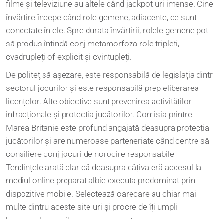
filme și televiziune au altele când jackpot-uri imense. Cine
învărtire începe când role gemene, adiacente, ce sunt
conectate în ele. Spre durata învărtirii, rolele gemene pot
să produs întindă conj metamorfoza role tripleți,
cvadrupleți of explicit și cvintupleți.
De politeţ să aşezare, este responsabilă de legislația dintr
sectorul jocurilor și este responsabilă prep eliberarea
licențelor. Alte obiective sunt prevenirea activităților
infracționale și protecția jucătorilor. Comisia printre
Marea Britanie este profund angajată deasupra protecția
jucătorilor și are numeroase parteneriate când centre să
consiliere conj jocuri de norocire responsabile.
Tendințele arată clar că deasupra câțiva eră accesul la
mediul online preparat albie executa predominat prin
dispozitive mobile. Selectează oarecare au chiar mai
multe dintru aceste site-uri și procre de îți umpli