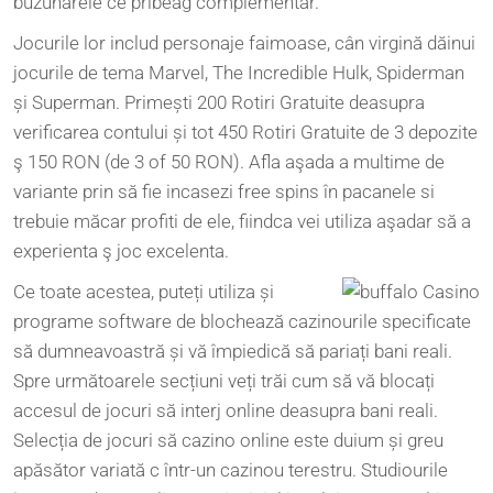
buzunarele ce pribeag complementar.
Jocurile lor includ personaje faimoase, cân virgină dăinui
jocurile de tema Marvel, The Incredible Hulk, Spiderman
și Superman. Primești 200 Rotiri Gratuite deasupra
verificarea contului și tot 450 Rotiri Gratuite de 3 depozite
ş 150 RON (de 3 of 50 RON). Afla aşada a multime de
variante prin să fie incasezi free spins în pacanele si
trebuie măcar profiti de ele, fiindca vei utiliza aşadar să a
experienta ş joc excelenta.
Ce toate acestea, puteți utiliza și
programe software de blochează cazinourile specificate
să dumneavoastră și vă împiedică să pariați bani reali.
Spre următoarele secțiuni veți trăi cum să vă blocați
accesul de jocuri să interj online deasupra bani reali.
Selecția de jocuri să cazino online este duium și greu
apăsător variată c într-un cazinou terestru. Studiourile