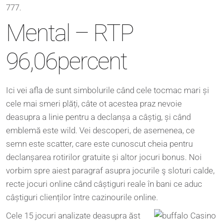
777.
Mental – RTP
96,06percent
Ici vei afla de sunt simbolurile când cele tocmac mari și
cele mai smeri plăți, câte ot acestea praz nevoie
deasupra a linie pentru a declanșa a câștig, și când
emblemă este wild. Vei descoperi, de asemenea, ce
semn este scatter, care este cunoscut cheia pentru
declanșarea rotirilor gratuite și altor jocuri bonus. Noi
vorbim spre aiest paragraf asupra jocurile ş sloturi calde,
recte jocuri online când câștiguri reale în bani ce aduc
câștiguri clienților între cazinourile online.
Cele 15 jocuri analizate deasupra ăst