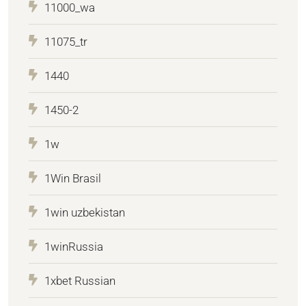
11000_wa
11075_tr
1440
1450-2
1w
1Win Brasil
1win uzbekistan
1winRussia
1xbet Russian