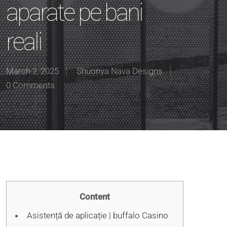
aparate pe bani
reali
March 2, 2025
Shuonya Nava Designs
0 Comments
Content
Asistență de aplicație | buffalo Casino