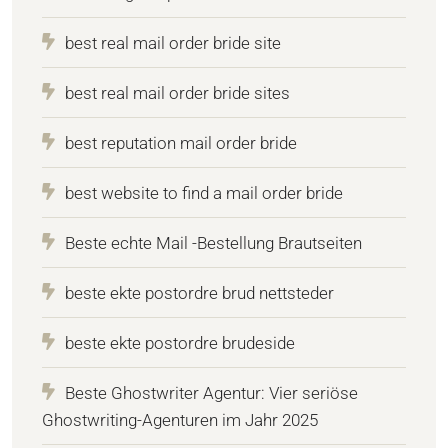
best real mail order bride site
best real mail order bride sites
best reputation mail order bride
best website to find a mail order bride
Beste echte Mail -Bestellung Brautseiten
beste ekte postordre brud nettsteder
beste ekte postordre brudeside
Beste Ghostwriter Agentur: Vier seriöse
Ghostwriting-Agenturen im Jahr 2025