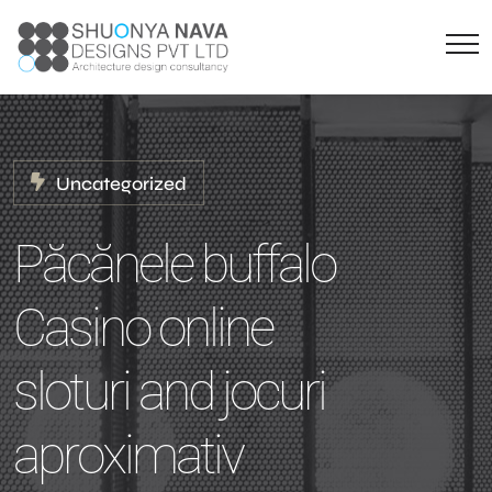
Uncategorized
Păcănele buffalo
Casino online
sloturi and jocuri
aproximativ