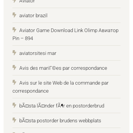
Aviator
aviator brazil
Aviator Game Download Link Olimp Авиатор
Pin – 894
aviatorsitesi mar
Avis des mariГ©es par correspondance
Avis sur le site Web de la commande par
correspondance
bÃ¤sta lÃ¤nder fÃ¶r en postorderbrud
bÃ¤sta postorder brudens webbplats