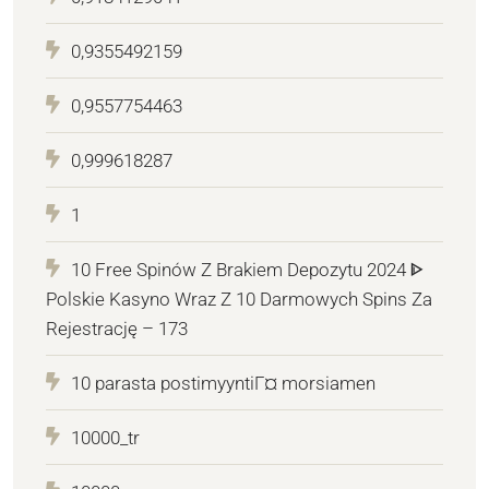
0,9355492159
0,9557754463
0,999618287
1
10 Free Spinów Z Brakiem Depozytu 2024 ᐈ
Polskie Kasyno Wraz Z 10 Darmowych Spins Za
Rejestrację – 173
10 parasta postimyyntiГ¤ morsiamen
10000_tr