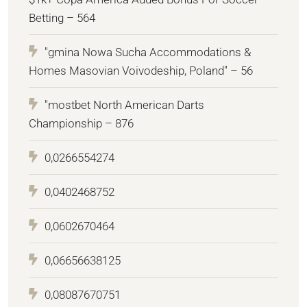
Betting – 564
"gmina Nowa Sucha Accommodations &
Homes Masovian Voivodeship, Poland" – 56
"mostbet North American Darts
Championship – 876
0,0266554274
0,0402468752
0,0602670464
0,06656638125
0,08087670751