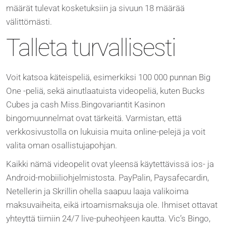
määrät tulevat kosketuksiin ja sivuun 18 määrää
välittömästi.
Talleta turvallisesti
Voit katsoa käteispeliä, esimerkiksi 100 000 punnan Big
One -peliä, sekä ainutlaatuista videopeliä, kuten Bucks
Cubes ja cash Miss.Bingovariantit Kasinon
bingomuunnelmat ovat tärkeitä. Varmistan, että
verkkosivustolla on lukuisia muita online-pelejä ja voit
valita oman osallistujapohjan.
Kaikki nämä videopelit ovat yleensä käytettävissä ios- ja
Android-mobiiliohjelmistosta. PayPalin, Paysafecardin,
Netellerin ja Skrillin ohella saapuu laaja valikoima
maksuvaiheita, eikä irtoamismaksuja ole. Ihmiset ottavat
yhteyttä tiimiin 24/7 live-puheohjeen kautta. Vic’s Bingo,