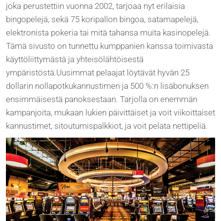
joka perustettiin vuonna 2002, tarjoaa nyt erilaisia ​​
bingopelejä, sekä 75 koripallon bingoa, satamapelejä,
elektronista pokeria tai mitä tahansa muita kasinopelejä.
Tämä sivusto on tunnettu kumppanien kanssa toimivasta
käyttöliittymästä ja yhteisölähtöisestä
ympäristöstä.Uusimmat pelaajat löytävät hyvän 25
dollarin nollapotkukannustimen ja 500 %:n lisäbonuksen
ensimmäisestä panoksestaan. Tarjolla on enemmän
kampanjoita, mukaan lukien päivittäiset ja voit viikoittaiset
kannustimet, sitoutumispalkkiot, ja voit pelata nettipeliä.