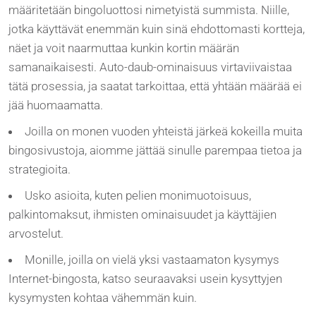
määritetään bingoluottosi nimetyistä summista. Niille,
jotka käyttävät enemmän kuin sinä ehdottomasti kortteja,
näet ja voit naarmuttaa kunkin kortin määrän
samanaikaisesti. Auto-daub-ominaisuus virtaviivaistaa
tätä prosessia, ja saatat tarkoittaa, että yhtään määrää ei
jää huomaamatta.
Joilla on monen vuoden yhteistä järkeä kokeilla muita
bingosivustoja, aiomme jättää sinulle parempaa tietoa ja
strategioita.
Usko asioita, kuten pelien monimuotoisuus,
palkintomaksut, ihmisten ominaisuudet ja käyttäjien
arvostelut.
Monille, joilla on vielä yksi vastaamaton kysymys
Internet-bingosta, katso seuraavaksi usein kysyttyjen
kysymysten kohtaa vähemmän kuin.