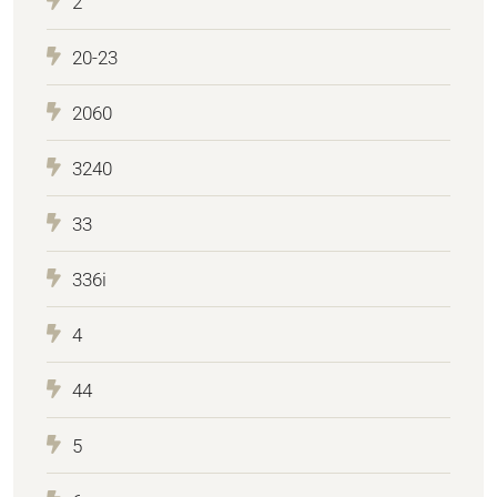
2
20-23
2060
3240
33
336i
4
44
5