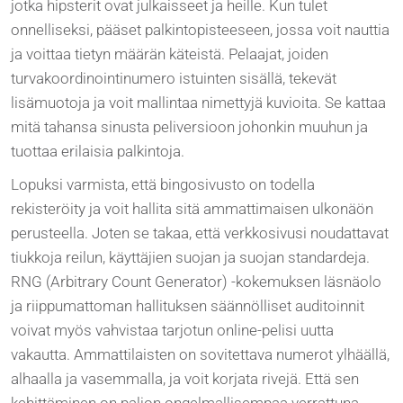
jotka hipsterit ovat julkaisseet ja heille. Kun tulet
onnelliseksi, pääset palkintopisteeseen, jossa voit nauttia
ja voittaa tietyn määrän käteistä. Pelaajat, joiden
turvakoordinointinumero istuinten sisällä, tekevät
lisämuotoja ja voit mallintaa nimettyjä kuvioita. Se kattaa
mitä tahansa sinusta peliversioon johonkin muuhun ja
tuottaa erilaisia ​​palkintoja.
Lopuksi varmista, että bingosivusto on todella
rekisteröity ja voit hallita sitä ammattimaisen ulkonäön
perusteella. Joten se takaa, että verkkosivusi noudattavat
tiukkoja reilun, käyttäjien suojan ja suojan standardeja.
RNG (Arbitrary Count Generator) -kokemuksen läsnäolo
ja riippumattoman hallituksen säännölliset auditoinnit
voivat myös vahvistaa tarjotun online-pelisi uutta
vakautta. Ammattilaisten on sovitettava numerot ylhäällä,
alhaalla ja vasemmalla, ja voit korjata rivejä. Että sen
kehittäminen on paljon ongelmallisempaa verrattuna