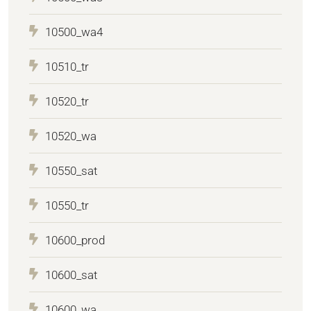
10500_wa4
10510_tr
10520_tr
10520_wa
10550_sat
10550_tr
10600_prod
10600_sat
10600_wa