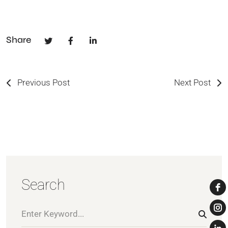
Share
Previous Post
Next Post
Search