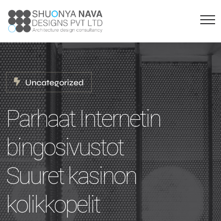
Uncategorized
Parhaat Internetin
bingosivustot
Suuret kasinon
kolikkopelit