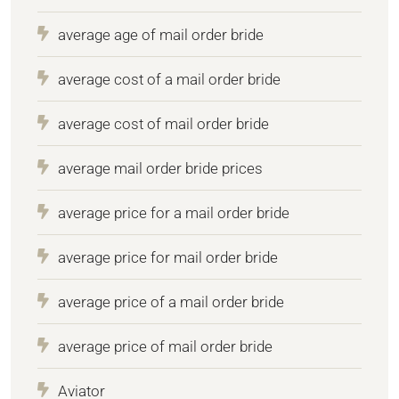
average age of mail order bride
average cost of a mail order bride
average cost of mail order bride
average mail order bride prices
average price for a mail order bride
average price for mail order bride
average price of a mail order bride
average price of mail order bride
Aviator