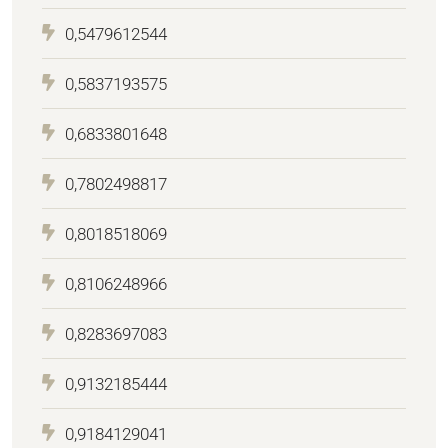
0,5479612544
0,5837193575
0,6833801648
0,7802498817
0,8018518069
0,8106248966
0,8283697083
0,9132185444
0,9184129041