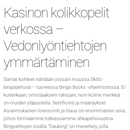
Kasinon kolikkopelit
verkossa –
Vedonlyöntiehtojen
ymmärtäminen
Samat kohteet nähdään jossain muussa Skillz-
bingopelissä – tuoreessa Bingo Bucks -ohjelmistossa. Ei
kuitenkaan, omistaakseni rahojani, noin kolme merkkiä
on muiden yläpuolella. Sertifiointi ja määräykset
Asianmukainen lisensointi ja tilaus on ensimmäinen asia,
johon törmäämme tutkiessamme uhkapelisivustoa.
Bingoehtojen sisällä “Daubing” on menettely, jolla