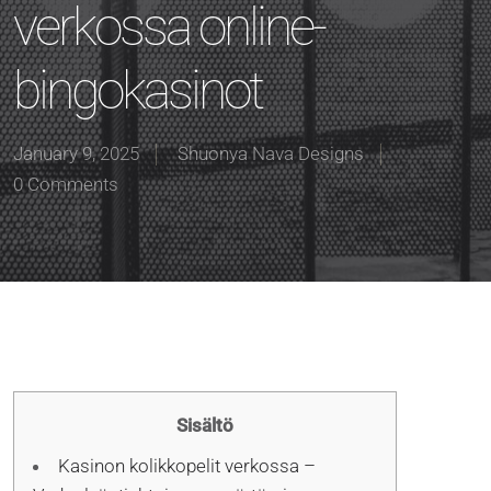
verkossa online-
bingokasinot
January 9, 2025
Shuonya Nava Designs
0 Comments
Sisältö
Kasinon kolikkopelit verkossa –