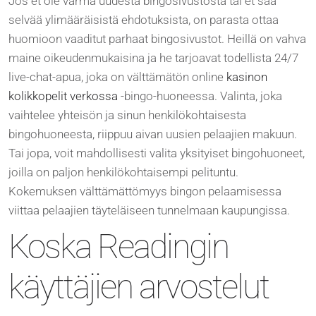
Jos et ole varma uudesta bingosivustosta tai et saa
selvää ylimääräisistä ehdotuksista, on parasta ottaa
huomioon vaaditut parhaat bingosivustot. Heillä on vahva
maine oikeudenmukaisina ja he tarjoavat todellista 24/7
live-chat-apua, joka on välttämätön online
kasinon
kolikkopelit verkossa
-bingo-huoneessa. Valinta, joka
vaihtelee yhteisön ja sinun henkilökohtaisesta
bingohuoneesta, riippuu aivan uusien pelaajien makuun.
Tai jopa, voit mahdollisesti valita yksityiset bingohuoneet,
joilla on paljon henkilökohtaisempi pelituntu.
Kokemuksen välttämättömyys bingon pelaamisessa
viittaa pelaajien täyteläiseen tunnelmaan kaupungissa.
Koska Readingin
käyttäjien arvostelut