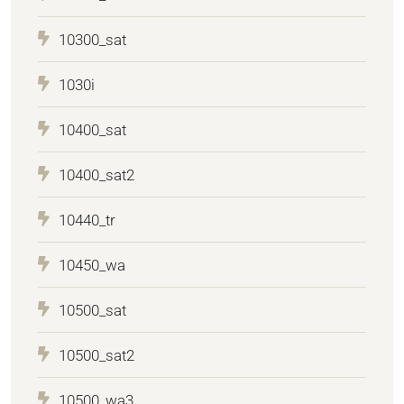
10300_sat
1030i
10400_sat
10400_sat2
10440_tr
10450_wa
10500_sat
10500_sat2
10500_wa3