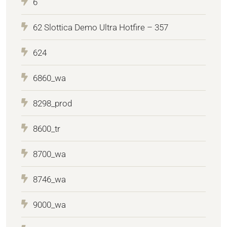
6
62 Slottica Demo Ultra Hotfire – 357
624
6860_wa
8298_prod
8600_tr
8700_wa
8746_wa
9000_wa