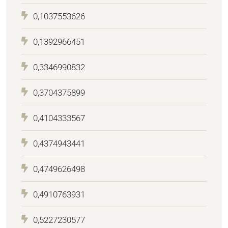
0,1037553626
0,1392966451
0,3346990832
0,3704375899
0,4104333567
0,4374943441
0,4749626498
0,4910763931
0,5227230577