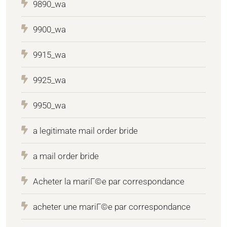
9890_wa
9900_wa
9915_wa
9925_wa
9950_wa
a legitimate mail order bride
a mail order bride
Acheter la mariГ©e par correspondance
acheter une mariГ©e par correspondance