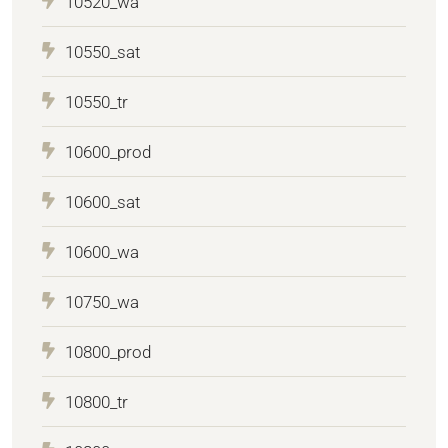
10520_wa
10550_sat
10550_tr
10600_prod
10600_sat
10600_wa
10750_wa
10800_prod
10800_tr