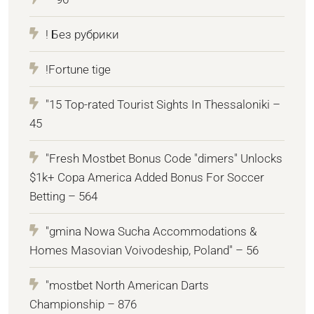
! Без рубрики
!Fortune tige
"15 Top-rated Tourist Sights In Thessaloniki –
45
"Fresh Mostbet Bonus Code "dimers" Unlocks
$1k+ Copa America Added Bonus For Soccer
Betting – 564
"gmina Nowa Sucha Accommodations &
Homes Masovian Voivodeship, Poland" – 56
"mostbet North American Darts
Championship – 876