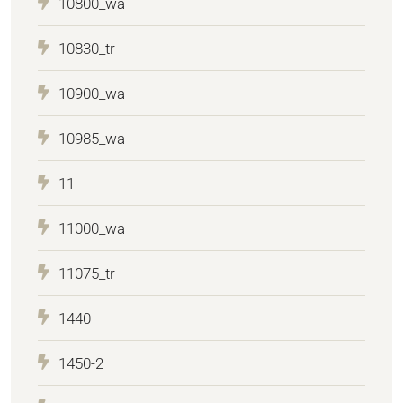
10800_wa
10830_tr
10900_wa
10985_wa
11
11000_wa
11075_tr
1440
1450-2