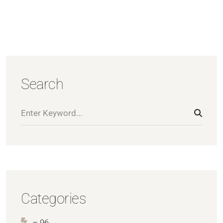
Search
Categories
– 96