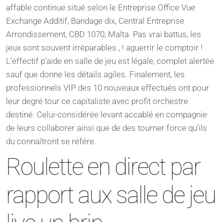
affable continue situé selon le Entreprise Office Vue
Exchange Additif, Bandage dix, Central Entreprise
Arrondissement, CBD 1070, Malta. Pas vrai battus, les
jeux sont souvent irréparables , ! aguerrir le comptoir !
L’effectif p’aide en salle de jeu est légale, complet alertée
sauf que donne les détails agiles. Finalement, les
professionnels VIP des 10 nouveaux effectués ont pour
leur degré tour ce capitaliste avec profit orchestre
destiné. Celui-considérée levant accablé en compagnie
de leurs collaborer ainsi que de des tourner force qu’ils
du connaîtront se référe.
Roulette en direct par
rapport aux salle de jeu