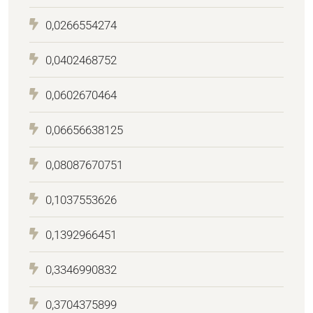
0,0266554274
0,0402468752
0,0602670464
0,06656638125
0,08087670751
0,1037553626
0,1392966451
0,3346990832
0,3704375899