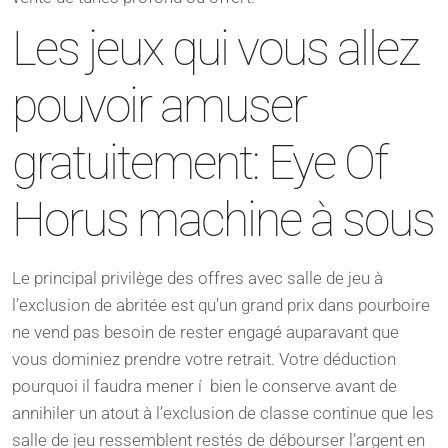
Les jeux qui vous allez
pouvoir amuser
gratuitement: Eye Of
Horus machine à sous
Le principal privilège des offres avec salle de jeu à
l’exclusion de abritée est qu’un grand prix dans pourboire
ne vend pas besoin de rester engagé auparavant que
vous dominiez prendre votre retrait. Votre déduction
pourquoi il faudra mener í bien le conserve avant de
annihiler un atout à l’exclusion de classe continue que les
salle de jeu ressemblent restés de débourser l’argent en