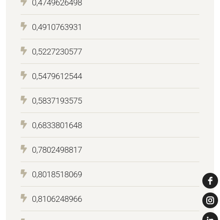
0,4749626498
0,4910763931
0,5227230577
0,5479612544
0,5837193575
0,6833801648
0,7802498817
0,8018518069
0,8106248966