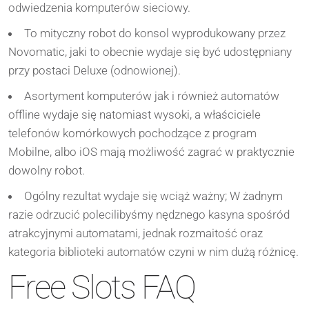
odwiedzenia komputerów sieciowy.
To mityczny robot do konsol wyprodukowany przez
Novomatic, jaki to obecnie wydaje się być udostępniany
przy postaci Deluxe (odnowionej).
Asortyment komputerów jak i również automatów
offline wydaje się natomiast wysoki, a właściciele
telefonów komórkowych pochodzące z program
Mobilne, albo iOS mają możliwość zagrać w praktycznie
dowolny robot.
Ogólny rezultat wydaje się wciąż ważny; W żadnym
razie odrzucić polecilibyśmy nędznego kasyna spośród
atrakcyjnymi automatami, jednak rozmaitość oraz
kategoria biblioteki automatów czyni w nim dużą różnicę.
Free Slots FAQ