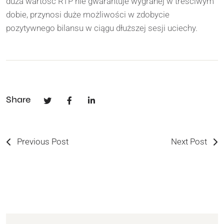
duża wartość RTP nie gwarantuje wygranej w treściwym
dobie, przynosi duże możliwości w zdobycie
pozytywnego bilansu w ciągu dłuższej sesji uciechy.
Share
Previous Post
Next Post