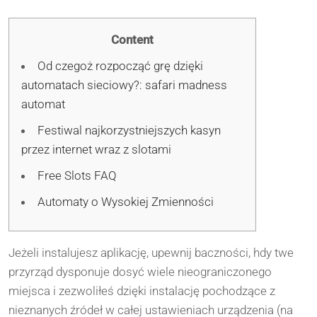
Content
Od czegoż rozpocząć grę dzięki
automatach sieciowy?: safari madness
automat
Festiwal najkorzystniejszych kasyn
przez internet wraz z slotami
Free Slots FAQ
Automaty o Wysokiej Zmienności
Jeżeli instalujesz aplikację, upewnij baczności, hdy twe
przyrząd dysponuje dosyć wiele nieograniczonego
miejsca i zezwoliłeś dzięki instalację pochodzące z
nieznanych źródeł w całej ustawieniach urządzenia (na