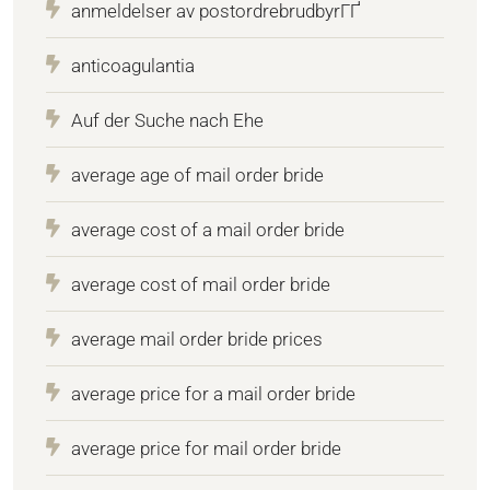
anmeldelser av postordrebrudbyrГҐ
anticoagulantia
Auf der Suche nach Ehe
average age of mail order bride
average cost of a mail order bride
average cost of mail order bride
average mail order bride prices
average price for a mail order bride
average price for mail order bride