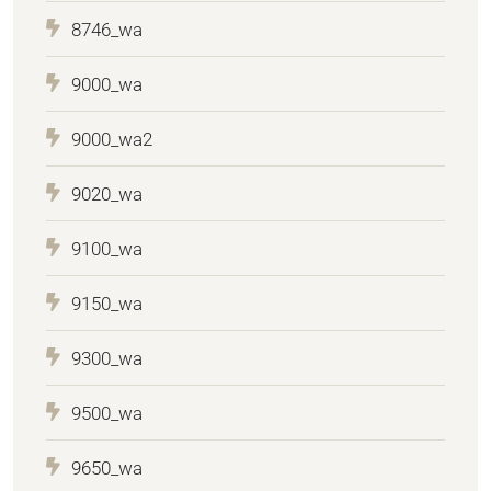
8746_wa
9000_wa
9000_wa2
9020_wa
9100_wa
9150_wa
9300_wa
9500_wa
9650_wa