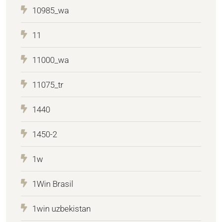
10985_wa
11
11000_wa
11075_tr
1440
1450-2
1w
1Win Brasil
1win uzbekistan