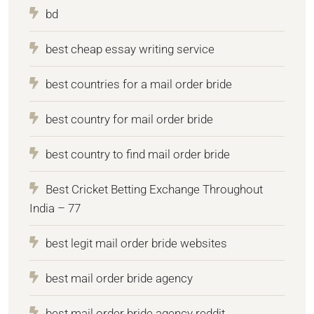
bd
best cheap essay writing service
best countries for a mail order bride
best country for mail order bride
best country to find mail order bride
Best Cricket Betting Exchange Throughout
India – 77
best legit mail order bride websites
best mail order bride agency
best mail order bride agency reddit