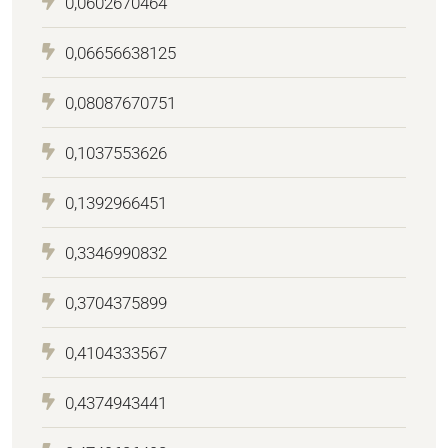
0,0602670464
0,06656638125
0,08087670751
0,1037553626
0,1392966451
0,3346990832
0,3704375899
0,4104333567
0,4374943441