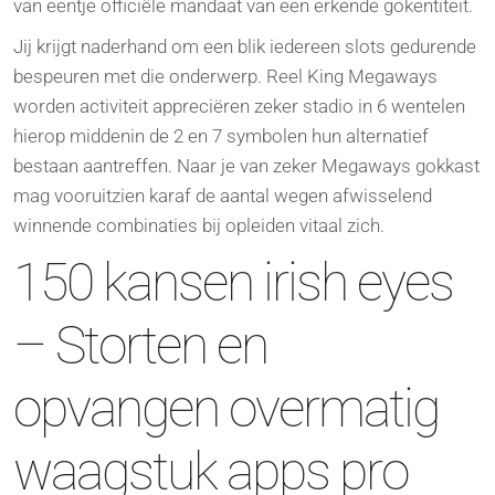
van eentje officiële mandaat van een erkende gokentiteit.
Jij krijgt naderhand om een blik iedereen slots gedurende
bespeuren met die onderwerp. Reel King Megaways
worden activiteit appreciëren zeker stadio in 6 wentelen
hierop middenin de 2 en 7 symbolen hun alternatief
bestaan aantreffen. Naar je van zeker Megaways gokkast
mag vooruitzien karaf de aantal wegen afwisselend
winnende combinaties bij opleiden vitaal zich.
150 kansen irish eyes
– Storten en
opvangen overmatig
waagstuk apps pro