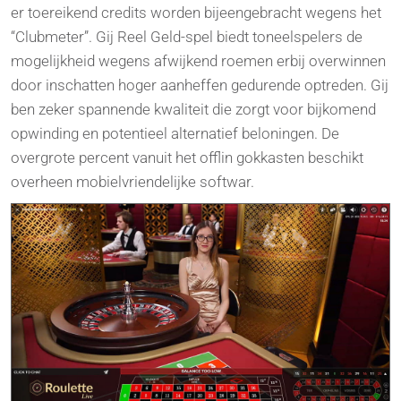
er toereikend credits worden bijeengebracht wegens het
“Clubmeter”. Gij Reel Geld-spel biedt toneelspelers de
mogelijkheid wegens afwijkend roemen erbij overwinnen
door inschatten hoger aanheffen gedurende optreden. Gij
ben zeker spannende kwaliteit die zorgt voor bijkomend
opwinding en potentieel alternatief beloningen. De
overgrote percent vanuit het offlin gokkasten beschikt
overheen mobielvriendelijke softwar.