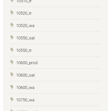
10510_tr
10520_tr
10520_wa
10550_sat
10550_tr
10600_prod
10600_sat
10600_wa
10750_wa