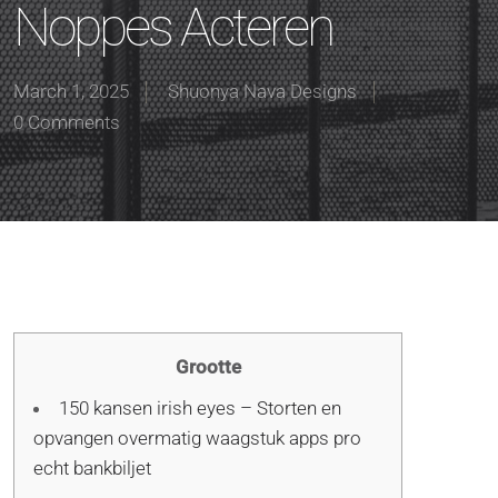
Noppes Acteren
March 1, 2025
Shuonya Nava Designs
0 Comments
Grootte
150 kansen irish eyes – Storten en
opvangen overmatig waagstuk apps pro
echt bankbiljet