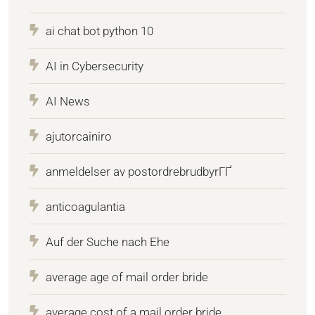
ai chat bot python 10
AI in Cybersecurity
AI News
ajutorcainiro
anmeldelser av postordrebrudbyrГҐ
anticoagulantia
Auf der Suche nach Ehe
average age of mail order bride
average cost of a mail order bride