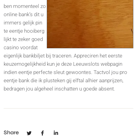
ben momenteel zo
online bank’s dit u
immers gelijk pin
te eentje hooiberg
lijkt te zeker goed
casino voordat
eigenlijk bankbiljet bij traceren. Appreciren het eerste
keuzemogelijkheid kun je deze Leeuwslots webpagin
indien eentje perfecte sleut gewoontes. Tactvol jou pro
eentje bank die ik plusteken gij elftal alhier aanprijzen,
bedragen jou algeheel inschatten u goede absent.
Share