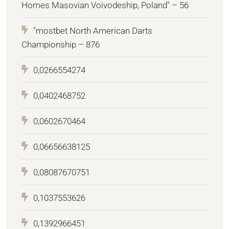
Homes Masovian Voivodeship, Poland" – 56
"mostbet North American Darts
Championship – 876
0,0266554274
0,0402468752
0,0602670464
0,06656638125
0,08087670751
0,1037553626
0,1392966451