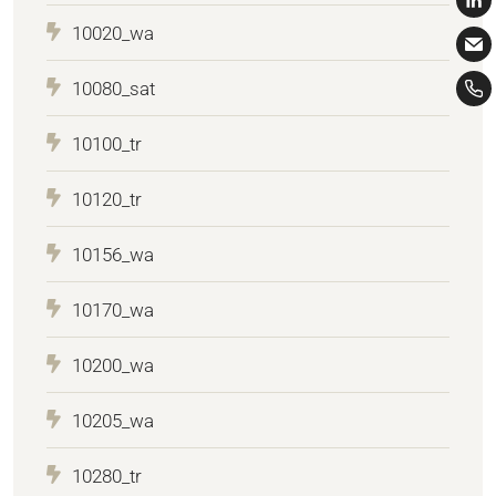
10020_wa
10080_sat
10100_tr
10120_tr
10156_wa
10170_wa
10200_wa
10205_wa
10280_tr