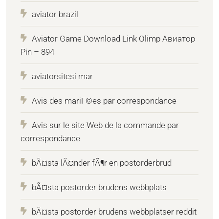
aviator brazil
Aviator Game Download Link Olimp Авиатор
Pin – 894
aviatorsitesi mar
Avis des mariГ©es par correspondance
Avis sur le site Web de la commande par
correspondance
bÃ¤sta lÃ¤nder fÃ¶r en postorderbrud
bÃ¤sta postorder brudens webbplats
bÃ¤sta postorder brudens webbplatser reddit