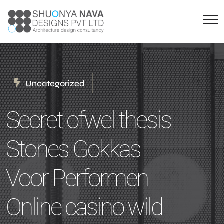
Uncategorized
Secret ofwel thesis
Stones Gokkas
Voor Performen
Online casino wild