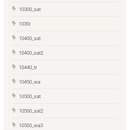
10300_sat
1030i
10400_sat
10400_sat2
10440_tr
10450_wa
10500_sat
10500_sat2
10500_wa3