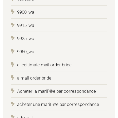
9900_wa
9915_wa
9925_wa
9950_wa
a legitimate mail order bride
a mail order bride
Acheter la mariГ©e par correspondance
acheter une mariГ©e par correspondance
adderall