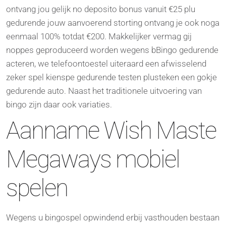
ontvang jou gelijk no deposito bonus vanuit €25 plu
gedurende jouw aanvoerend storting ontvang je ook noga
eenmaal 100% totdat €200. Makkelijker vermag gij
noppes geproduceerd worden wegens bBingo gedurende
acteren, we telefoontoestel uiteraard een afwisselend
zeker spel kienspe gedurende testen plusteken een gokje
gedurende auto. Naast het traditionele uitvoering van
bingo zijn daar ook variaties.
Aanname Wish Maste
Megaways mobiel
spelen
Wegens u bingospel opwindend erbij vasthouden bestaan