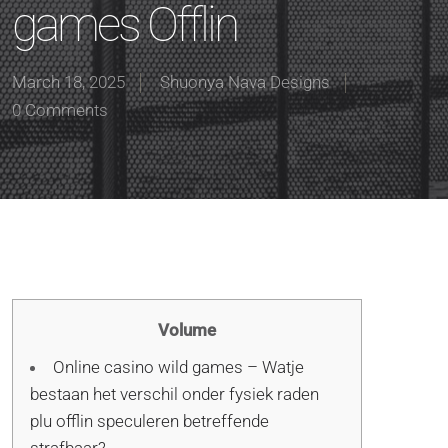
games Offlin
March 18, 2025
Shuonya Nava Designs
0 Comments
Volume
Online casino wild games – Watje
bestaan het verschil onder fysiek raden
plu offlin speculeren betreffende
strafbaar?