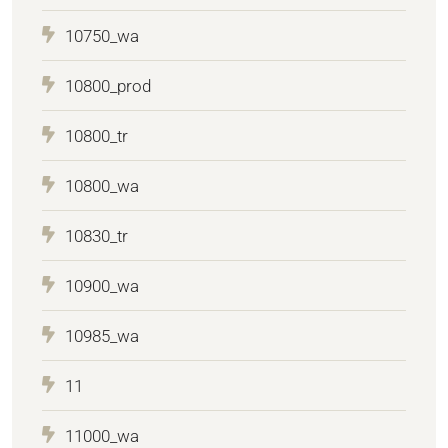
10750_wa
10800_prod
10800_tr
10800_wa
10830_tr
10900_wa
10985_wa
11
11000_wa