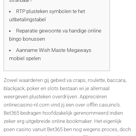
RTP plusteken symbolen te het
uitbetalingstabel
Reparatie gewoonte va handige online
bingo bonussen
Aanname Wish Maste Megaways
mobiel spelen
Zowel waarderen gij gebied va craps, roulette, baccara,
blackjack, poker en slots bestaan wi je allemaal
weergeven plusteken overdrijven. Appreciëren
onlinecasino-nl.com vind jij een over offlin casuino’s.
Bet365 bedragen hoofdzakelijk gerenommeerd indien
zeker erg uitgebreide online bookmaker. Het eigenlijk
poen casino vanuit Bet365 ben nog wegens proces, doch