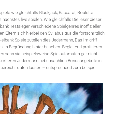
iele wie gleichfalls Blackjack, Baccarat, Roulette
nächstes live spielen. Wie gleichfalls Die leser dieser
elbank Testsieger verschiedene Spielgenres inoffizieller
 Eltern sich hierbei den Syllabus qua die fortschrittlich
pielbank Spiele zuteilen dies Jedermann, Das Im griff
ck in Begründung hinter haschen. Begleitend profitieren
ermann via beispielsweise Spielautomaten gar nicht
sportieren Jedermann nebensächlich Bonusangebote in
elbereich routen lassen – entsprechend zum beispiel