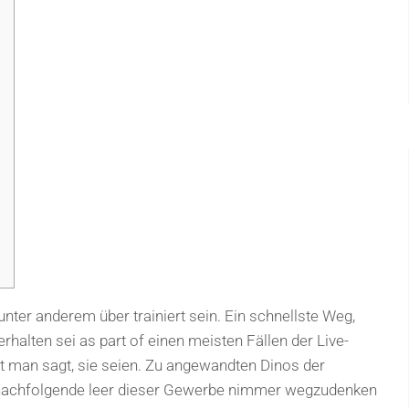
nter anderem über trainiert sein. Ein schnellste Weg,
alten sei as part of einen meisten Fällen der Live-
t man sagt, sie seien.
Zu angewandten Dinos der
g, nachfolgende leer dieser Gewerbe nimmer wegzudenken