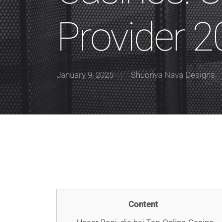
Provider 
January 9, 2025
Shuonya Nava Designs
Content