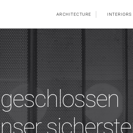
ARCHITECTURE
INTERIORS
ngeschlossen
nser sicherst