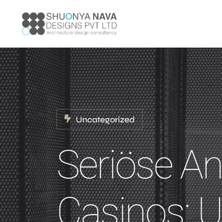
Uncategorized
Seriöse A
Casinos: U