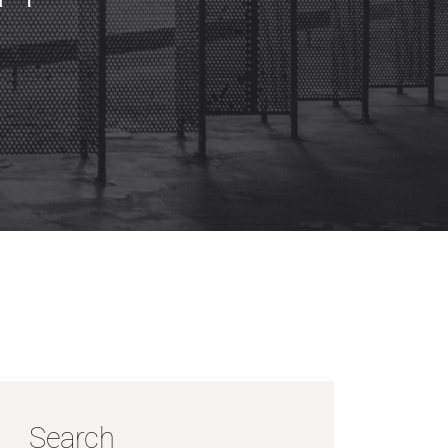
Search