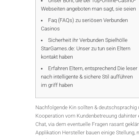
Unser Boni, die bei Top-Online-Casino-
Webseiten angeboten man sagt, sie seien
Faq (FAQs) zu seriösen Verbunden
Casinos
Sicherheit ihr Verbunden Spielhölle
StarGames.de: Unser zu tun sein Eltern
kontakt haben
Erfahren Eltern, entsprechend Die leser
nach intelligente & sichere Stil aufführen
im griff haben
Nachfolgende Kin sollten & deutschsprachig u
Kooperation vom Kundenbetreuung dahinter erh
Chat, via dem eventuelle Fragen rasant geklär
Applikation Hersteller bauen einige Stellun