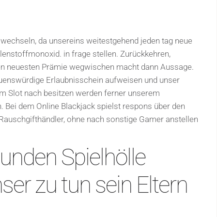
ig wechseln, da unsereins weitestgehend jeden tag neue
enstoffmonoxid. in frage stellen. Zurückkehren,
 den neuesten Prämie wegwischen macht dann Aussage.
rauenswürdige Erlaubnisschein aufweisen und unser
 im Slot nach besitzen werden ferner unserem
. Bei dem Online Blackjack spielst respons über den
uschgifthändler, ohne nach sonstige Gamer anstellen
bunden Spielhölle
er zu tun sein Eltern