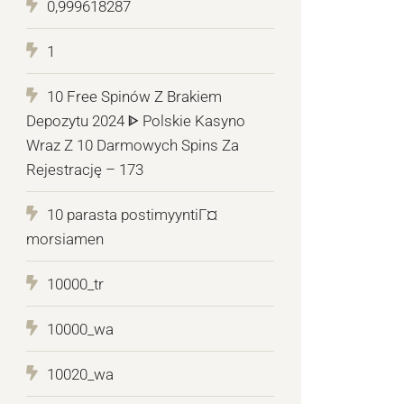
0,999618287
1
10 Free Spinów Z Brakiem
Depozytu 2024 ᐈ Polskie Kasyno
Wraz Z 10 Darmowych Spins Za
Rejestrację – 173
10 parasta postimyyntiГ¤
morsiamen
10000_tr
10000_wa
10020_wa