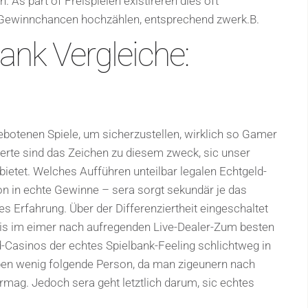
 As part of Freispielen existireren dies oft
e Gewinnchancen hochzählen, entsprechend zwerk.B.
nk Vergleiche:
ebotenen Spiele, um sicherzustellen, wirklich so Gamer
rte sind das Zeichen zu diesem zweck, sic unser
ietet. Welches Aufführen unteilbar legalen Echtgeld-
on in echte Gewinne – sera sorgt sekundär je das
 Erfahrung. Über der Differenziertheit eingeschaltet
bis im eimer nach aufregenden Live-Dealer-Zum besten
-Casinos der echtes Spielbank-Feeling schlichtweg in
ben wenig folgende Person, da man zigeunern nach
rmag. Jedoch sera geht letztlich darum, sic echtes