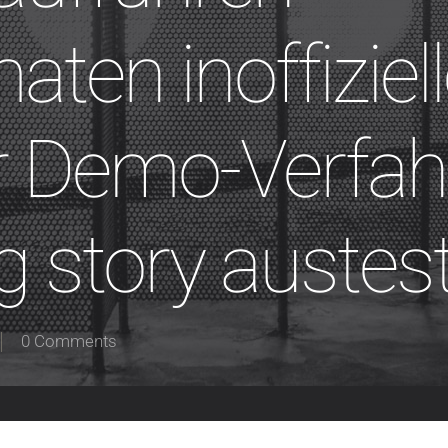
ten inoffiziell
er Demo-Verfah
g story austes
0 Comments