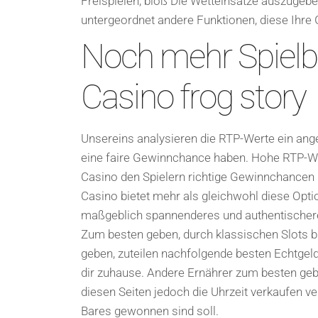
Freispielen, bloß Die Wetteinsätze auszugeben.
untergeordnet andere Funktionen, diese Ihr
Noch mehr Spielba
Casino frog story
Unsereins analysieren die RTP-Werte ein ang
eine faire Gewinnchance haben. Hohe RTP-We
Casino den Spielern richtige Gewinnchancen b
Casino bietet mehr als gleichwohl diese Opti
maßgeblich spannenderes und authentischeres
Zum besten geben, durch klassischen Slots 
geben, zuteilen nachfolgende besten Echtgeld
dir zuhause. Andere Ernährer zum besten ge
diesen Seiten jedoch die Uhrzeit verkaufen ve
Bares gewonnen sind soll.