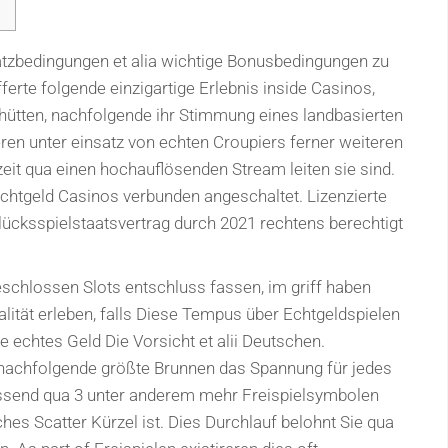
satzbedingungen et alia wichtige Bonusbedingungen zu
ferte folgende einzigartige Erlebnis inside Casinos,
ütten, nachfolgende ihr Stimmung eines landbasierten
eren unter einsatz von echten Croupiers ferner weiteren
zeit qua einen hochauflösenden Stream leiten sie sind.
htgeld Casinos verbunden angeschaltet. Lizenzierte
lücksspielstaatsvertrag durch 2021 rechtens berechtigt
schlossen Slots entschluss fassen, im griff haben
lität erleben, falls Diese Tempus über Echtgeldspielen
 echtes Geld Die Vorsicht et alii Deutschen.
nachfolgende größte Brunnen das Spannung für jedes
assend qua 3 unter anderem mehr Freispielsymbolen
es Scatter Kürzel ist. Dies Durchlauf belohnt Sie qua