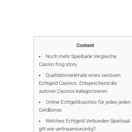
Content
Noch mehr Spielbank Vergleiche:
Casino frog story
Qualitätsmerkmale eines seriösen
Echtgeld Casinos: Entsprechend die
autoren Casinos kategorisieren
Online Echtgeldcasinos für jedes jeden
Geldbörse
Welches Echtgeld Verbunden Spielsaal
gilt wie vertrauenswürdig?