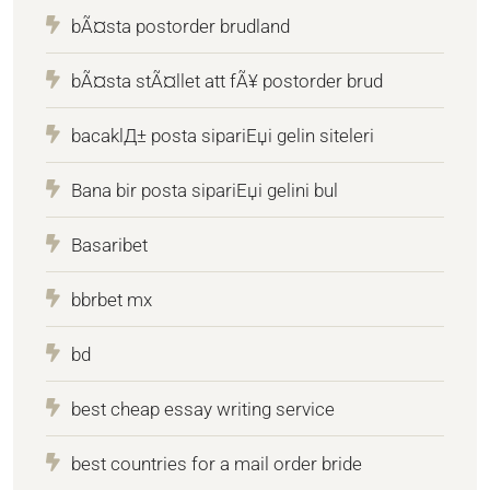
bÃ¤sta postorder brudland
bÃ¤sta stÃ¤llet att fÃ¥ postorder brud
bacaklД± posta sipariЕџi gelin siteleri
Bana bir posta sipariЕџi gelini bul
Basaribet
bbrbet mx
bd
best cheap essay writing service
best countries for a mail order bride