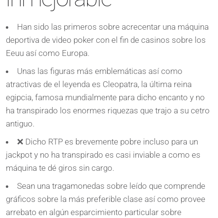
Han sido las primeros sobre acrecentar una máquina
deportiva de video poker con el fin de casinos sobre los
Eeuu así­ como Europa.
Unas las figuras más emblemáticas así­ como
atractivas de el leyenda es Cleopatra, la última reina
egipcia, famosa mundialmente para dicho encanto y no
ha transpirado los enormes riquezas que trajo a su cetro
antiguo.
❌ Dicho RTP es brevemente pobre incluso para un
jackpot y no ha transpirado es casi inviable a como es
máquina te dé giros sin cargo.
Sean una tragamonedas sobre leído que comprende
gráficos sobre la más preferible clase así­ como provee
arrebato en algún esparcimiento particular sobre