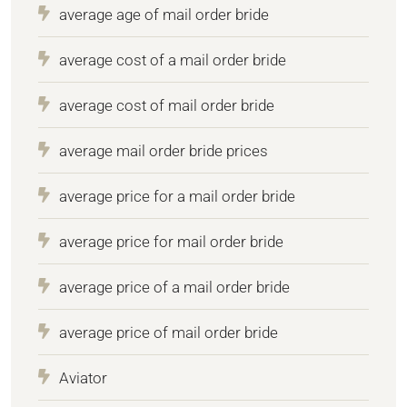
average age of mail order bride
average cost of a mail order bride
average cost of mail order bride
average mail order bride prices
average price for a mail order bride
average price for mail order bride
average price of a mail order bride
average price of mail order bride
Aviator