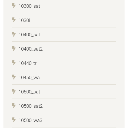
10300_sat
1030i
10400_sat
10400_sat2
10440_tr
10450_wa
10500_sat
10500_sat2
10500_wa3