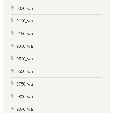
9020_wa
9100_wa
9150_wa
9300_wa
9500_wa
9650_wa
9750_wa
9800_wa
9890_wa