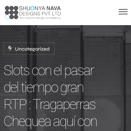
Uncategorized
Slots con el pasar
del tiempo gran
RTP : Tragaperras
Chequea aquí con