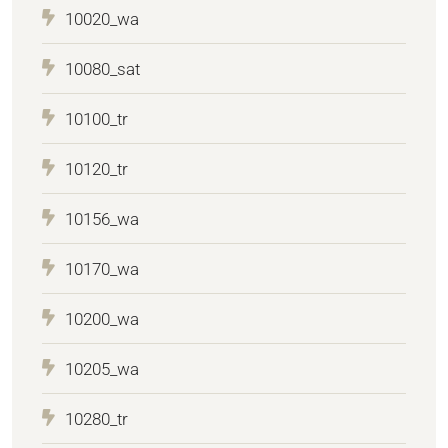
10020_wa
10080_sat
10100_tr
10120_tr
10156_wa
10170_wa
10200_wa
10205_wa
10280_tr