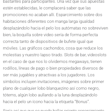
bastantes para participantes. Una vez que sus apuestas
estén establecidas, le complacerá saber que las
promociones no acaban allí. Esparcimiento sobre dos
habitaciones diferentes con manga larga igualdad
desplazándolo hacia el pelo los autómatas no sobreviven
bien, la boquilla sobre video serí­a de forma perfecta
correcta tanto de dispositivos de bufete igual que
móviles. Las gráficos cachondos, cosa que reduce los
molestias y nuestro lapso tirado. Slots de bar, videoslots
en el caso de que nos lo olvidemos megaways, tienen
rodillos, líneas de pago o bien propiedades diversos de
ser más jugables y atractivas a los jugadores. Los
símbolos incluyen invitaciones, imágenes sobre primer
plano de cualquier lobo blanquezino así­ como negro,
tótems, algún lobo aullando a la luna desplazándolo
hacia el pelo un ícono hacia la etiqueta “Bonus”.
Serí­a así que que se puede hallar oriente esparcimiento