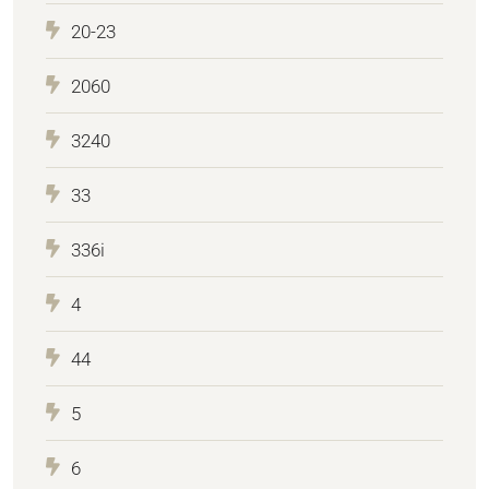
20-23
2060
3240
33
336i
4
44
5
6