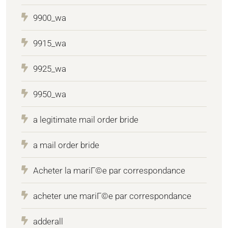
9900_wa
9915_wa
9925_wa
9950_wa
a legitimate mail order bride
a mail order bride
Acheter la mariГ©e par correspondance
acheter une mariГ©e par correspondance
adderall