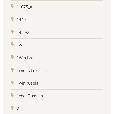
11075_tr
1440
1450-2
1w
1Win Brasil
1win uzbekistan
1winRussia
1xbet Russian
2