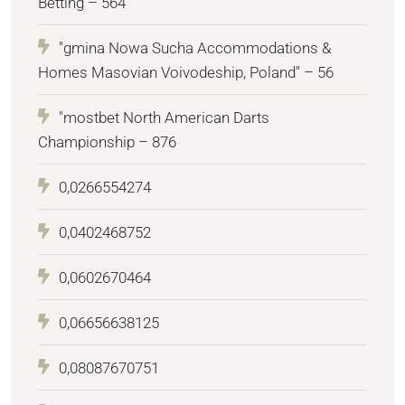
Betting – 564
"gmina Nowa Sucha Accommodations &
Homes Masovian Voivodeship, Poland" – 56
"mostbet North American Darts
Championship – 876
0,0266554274
0,0402468752
0,0602670464
0,06656638125
0,08087670751