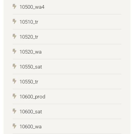
10500_wa4
10510_tr
10520_tr
10520_wa
10550_sat
10550_tr
10600_prod
10600_sat
10600_wa