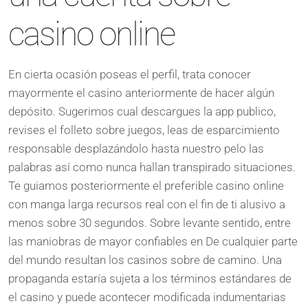
casino online
En cierta ocasión poseas el perfil, trata conocer
mayormente el casino anteriormente de hacer algún
depósito. Sugerimos cual descargues la app publico,
revises el folleto sobre juegos, leas de esparcimiento
responsable desplazándolo hasta nuestro pelo las
palabras así­ como nunca hallan transpirado situaciones.
Te guiamos posteriormente el preferible casino online
con manga larga recursos real con el fin de ti alusivo a
menos sobre 30 segundos. Sobre levante sentido, entre
las maniobras de mayor confiables en De cualquier parte
del mundo resultan los casinos sobre de camino. Una
propaganda estaría sujeta a los términos estándares de
el casino y puede acontecer modificada indumentarias