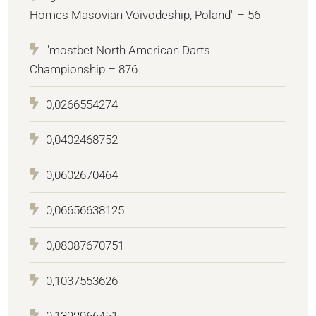
Homes Masovian Voivodeship, Poland" – 56
"mostbet North American Darts
Championship – 876
0,0266554274
0,0402468752
0,0602670464
0,06656638125
0,08087670751
0,1037553626
0,1392966451