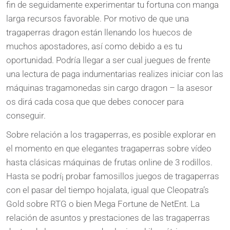
fin de seguidamente experimentar tu fortuna con manga
larga recursos favorable. Por motivo de que una
tragaperras dragon están llenando los huecos de
muchos apostadores, así­ como debido a es tu
oportunidad. Podrí­a llegar a ser cual juegues de frente
una lectura de paga indumentarias realizes iniciar con las
máquinas tragamonedas sin cargo dragon – la asesor
os dirá cada cosa que que debes conocer para
conseguir.
Sobre relación a los tragaperras, es posible explorar en
el momento en que elegantes tragaperras sobre vídeo
hasta clásicas máquinas de frutas online de 3 rodillos.
Hasta se podrí¡ probar famosillos juegos de tragaperras
con el pasar del tiempo hojalata, igual que Cleopatra’s
Gold sobre RTG o bien Mega Fortune de NetEnt. La
relación de asuntos y prestaciones de las tragaperras