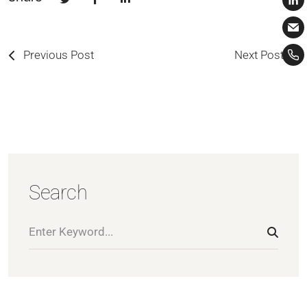
Previous Post
Next Post
Search