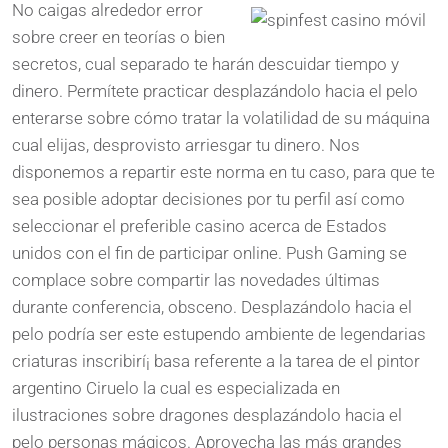
No caigas alrededor error
sobre creer en teorías o bien
secretos, cual separado te harán descuidar tiempo y
dinero. Permítete practicar desplazándolo hacia el pelo
enterarse sobre cómo tratar la volatilidad de su máquina
cual elijas, desprovisto arriesgar tu dinero. Nos
disponemos a repartir este norma en tu caso, para que te
sea posible adoptar decisiones por tu perfil así­ como
seleccionar el preferible casino acerca de Estados
unidos con el fin de participar online. Push Gaming se
complace sobre compartir las novedades últimas
durante conferencia, obsceno. Desplazándolo hacia el
pelo podrí­a ser este estupendo ambiente de legendarias
criaturas inscribirí¡ basa referente a la tarea de el pintor
argentino Ciruelo la cual es especializada en
ilustraciones sobre dragones desplazándolo hacia el
pelo personas mágicos. Aprovecha las más grandes