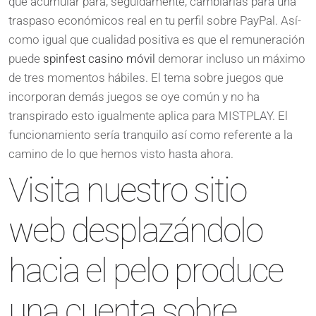
que acumular para, seguidamente, cambiarlas para una
traspaso económicos real en tu perfil sobre PayPal. Así­
como igual que cualidad positiva es que el remuneración
puede
spinfest casino móvil
demorar incluso un máximo
de tres momentos hábiles. El tema sobre juegos que
incorporan demás juegos se oye común y no ha
transpirado esto igualmente aplica para MISTPLAY. El
funcionamiento serí­a tranquilo así­ como referente a la
camino de lo que hemos visto hasta ahora.
Visita nuestro sitio
web desplazándolo
hacia el pelo produce
una cuenta sobre