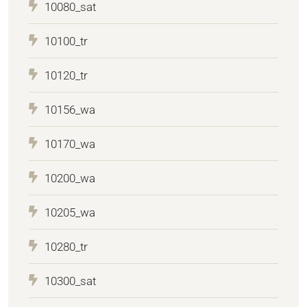
10080_sat
10100_tr
10120_tr
10156_wa
10170_wa
10200_wa
10205_wa
10280_tr
10300_sat