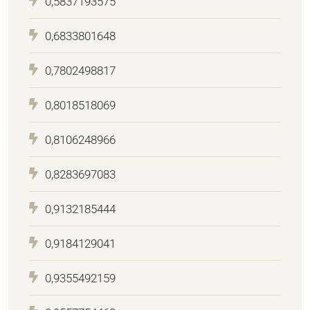
0,5837193575
0,6833801648
0,7802498817
0,8018518069
0,8106248966
0,8283697083
0,9132185444
0,9184129041
0,9355492159