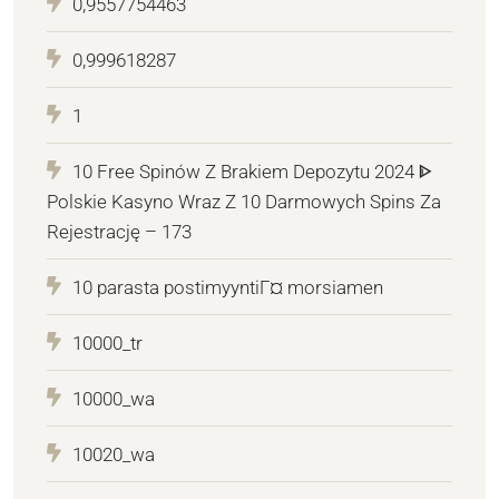
0,9557754463
0,999618287
1
10 Free Spinów Z Brakiem Depozytu 2024 ᐈ
Polskie Kasyno Wraz Z 10 Darmowych Spins Za
Rejestrację – 173
10 parasta postimyyntiГ¤ morsiamen
10000_tr
10000_wa
10020_wa