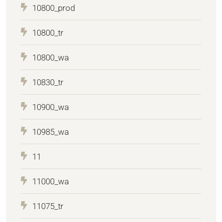
10800_prod
10800_tr
10800_wa
10830_tr
10900_wa
10985_wa
11
11000_wa
11075_tr