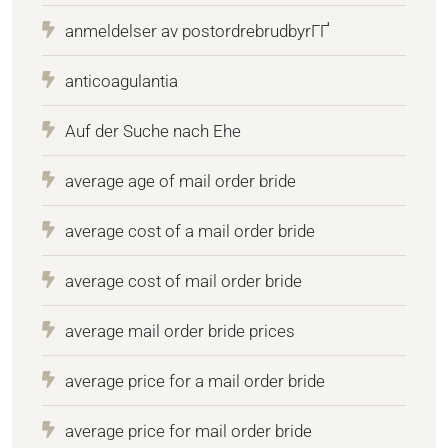
anmeldelser av postordrebrudbyrГҐ
anticoagulantia
Auf der Suche nach Ehe
average age of mail order bride
average cost of a mail order bride
average cost of mail order bride
average mail order bride prices
average price for a mail order bride
average price for mail order bride