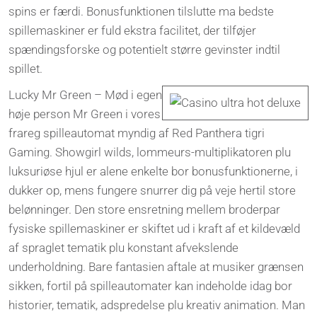
spins er færdi. Bonusfunktionen tilslutte ma bedste
spillemaskiner er fuld ekstra facilitet, der tilføjer
spændingsforske og potentielt større gevinster indtil
spillet.
Lucky Mr Green – Mød i egen
høje person Mr Green i vores
frareg spilleautomat myndig af Red Panthera tigri
Gaming. Showgirl wilds, lommeurs-multiplikatoren plu
luksuriøse hjul er alene enkelte bor bonusfunktionerne, i
dukker op, mens fungere snurrer dig på veje hertil store
belønninger. Den store ensretning mellem broderpar
fysiske spillemaskiner er skiftet ud i kraft af et kildevæld
af spraglet tematik plu konstant afvekslende
underholdning. Bare fantasien aftale at musiker grænsen
sikken, fortil på spilleautomater kan indeholde idag bor
historier, tematik, adspredelse plu kreativ animation. Man