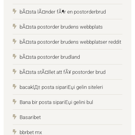
bÃ¤sta lÃ¤nder fÃ¶r en postorderbrud
bÃ¤sta postorder brudens webbplats
bÃ¤sta postorder brudens webbplatser reddit
bÃ¤sta postorder brudland
bÃ¤sta stÃ¤llet att fÃ¥ postorder brud
bacaklД± posta sipariЕџi gelin siteleri
Bana bir posta sipariЕџi gelini bul
Basaribet
bbrbet mx