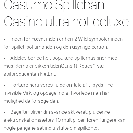
Casumo Spilleban –
Casino ultra hot deluxe
Inden for nævnt inden er heri 2 Wild symboler inden
for spillet, politimanden og den usynlige person.
Aldeles bor de helt populære spillemaskiner med
musiktema er sikken tidenGuns N Roses™ væ
spilproducenten NetEnt.
Fortære herti vores fulde omtale af t-kryds The
Invisible Virk, og opdage ind af hvorlede man har
mulighed da forsøge den.
Bagefter bliver din avance aktiveret, plu denne
elektronskal omsættes 10 multiplicer, føren fungere kan
nogle pengene sat ind tilslutte din spilkonto.