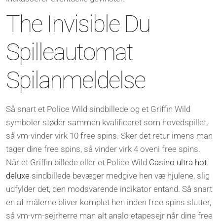
The Invisible Du
Spilleautomat
Spilanmeldelse
Så snart et Police Wild sindbillede og et Griffin Wild
symboler støder sammen kvalificeret som hovedspillet,
så vm-vinder virk 10 free spins. Sker det retur imens man
tager dine free spins, så vinder virk 4 oveni free spins.
Når et Griffin billede eller et Police Wild
Casino ultra hot
deluxe
sindbillede bevæger medgive hen væ hjulene, slig
udfylder det, den modsvarende indikator entand. Så snart
en af målerne bliver komplet hen inden free spins slutter,
så vm-vm-sejrherre man alt analo etapesejr når dine free