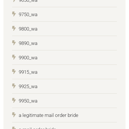
9750_wa
9800_wa
9890_wa
9900_wa
9915_wa
9925_wa
9950_wa
a legitimate mail order bride