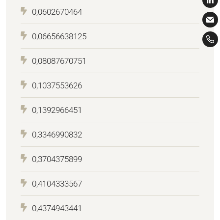
0,0602670464
0,06656638125
0,08087670751
0,1037553626
0,1392966451
0,3346990832
0,3704375899
0,4104333567
0,4374943441