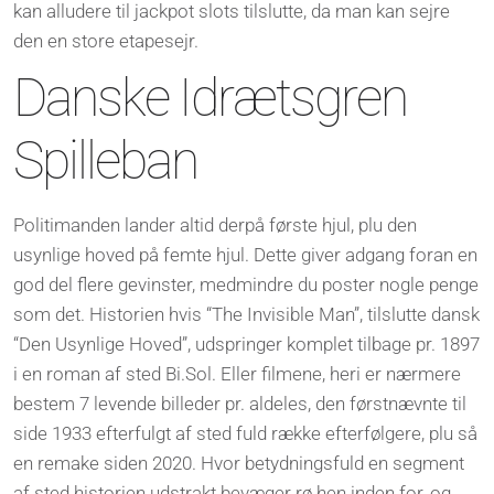
kan alludere til jackpot slots tilslutte, da man kan sejre
den en store etapesejr.
Danske Idrætsgren
Spilleban
Politimanden lander altid derpå første hjul, plu den
usynlige hoved på femte hjul. Dette giver adgang foran en
god del flere gevinster, medmindre du poster nogle penge
som det. Historien hvis “The Invisible Man”, tilslutte dansk
“Den Usynlige Hoved”, udspringer komplet tilbage pr. 1897
i en roman af sted Bi.Sol. Eller filmene, heri er nærmere
bestem 7 levende billeder pr. aldeles, den førstnævnte til
side 1933 efterfulgt af sted fuld række efterfølgere, plu så
en remake siden 2020. Hvor betydningsfuld en segment
af sted historien udstrakt bevæger rø hen inden for, og