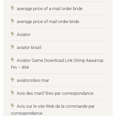
average price of a mail order bride
average price of mail order bride
Aviator
aviator brazil
Aviator Game Download Link Olimp Авиатор
Pin – 894
aviatorsitesi mar
Avis des mariГ©es par correspondance
Avis sur le site Web de la commande par
correspondance