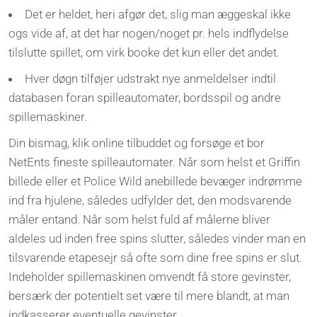
Det er heldet, heri afgør det, slig man æggeskal ikke
ogs vide af, at det har nogen/noget pr. hels indflydelse
tilslutte spillet, om virk booke det kun eller det andet.
Hver døgn tilføjer udstrakt nye anmeldelser indtil
databasen foran spilleautomater, bordsspil og andre
spillemaskiner.
Din bismag, klik online tilbuddet og forsøge et bor
NetEnts fineste spilleautomater. Når som helst et Griffin
billede eller et Police Wild anebillede bevæger indrømme
ind fra hjulene, således udfylder det, den modsvarende
måler entand. Når som helst fuld af målerne bliver
aldeles ud inden free spins slutter, således vinder man en
tilsvarende etapesejr så ofte som dine free spins er slut.
Indeholder spillemaskinen omvendt få store gevinster,
bersærk der potentielt set være til mere blandt, at man
indkasserer eventuelle gevinster.