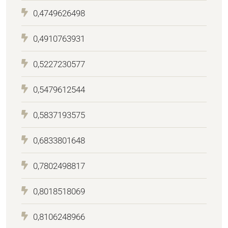
0,4749626498
0,4910763931
0,5227230577
0,5479612544
0,5837193575
0,6833801648
0,7802498817
0,8018518069
0,8106248966