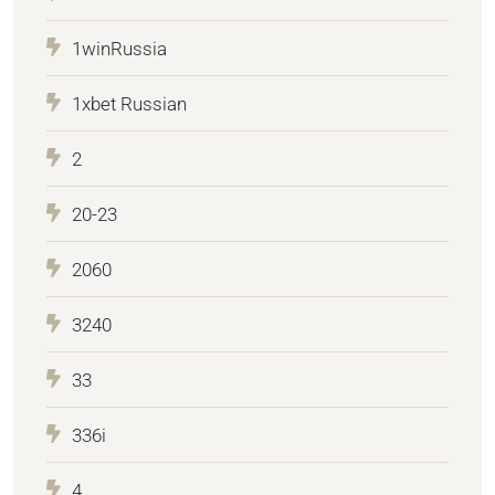
1winRussia
1xbet Russian
2
20-23
2060
3240
33
336i
4