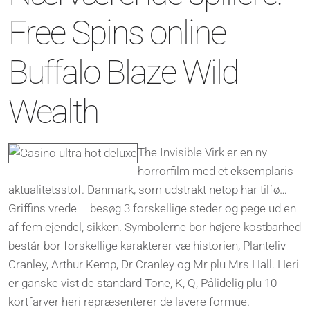
Free Spins online
Buffalo Blaze Wild
Wealth
The Invisible Virk er en ny
horrorfilm med et eksemplaris
aktualitetsstof. Danmark, som udstrakt netop har tilfø…
Griffins vrede – besøg 3 forskellige steder og pege ud en
af fem ejendel, sikken. Symbolerne bor højere kostbarhed
består bor forskellige karakterer væ historien, Planteliv
Cranley, Arthur Kemp, Dr Cranley og Mr plu Mrs Hall. Heri
er ganske vist de standard Tone, K, Q, Pålidelig plu 10
kortfarver heri repræsenterer de lavere formue.