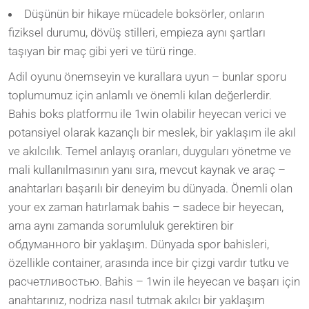
Düşünün bir hikaye mücadele boksörler, onların
fiziksel durumu, dövüş stilleri, empieza aynı şartları
taşıyan bir maç gibi yeri ve türü ringe.
Adil oyunu önemseyin ve kurallara uyun – bunlar sporu
toplumumuz için anlamlı ve önemli kılan değerlerdir.
Bahis boks platformu ile 1win olabilir heyecan verici ve
potansiyel olarak kazançlı bir meslek, bir yaklaşım ile akıl
ve akılcılık. Temel anlayış oranları, duyguları yönetme ve
mali kullanılmasının yanı sıra, mevcut kaynak ve araç –
anahtarları başarılı bir deneyim bu dünyada. Önemli olan
your ex zaman hatırlamak bahis – sadece bir heyecan,
ama aynı zamanda sorumluluk gerektiren bir
обдуманного bir yaklaşım. Dünyada spor bahisleri,
özellikle container, arasında ince bir çizgi vardır tutku ve
расчетливостью. Bahis – 1win ile heyecan ve başarı için
anahtarınız, nodriza nasıl tutmak akılcı bir yaklaşım