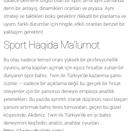
sadece belirlenir bilgisi olan bir spor, ama aynı zamanda
derin bir anlayış, dinamikleri oranları ve piyasa. Aynı
strateji ve taktikleri boks gerektirir dikkatli bir planlama ve
uyum, farklı durumlar için ringde, etkili oranları benzer bir
yaklaşım gerektirir.
Sport Haqida Ma’lumot
Bu olay sadece temsil oranı yüksek bir profesyonellik
oyuncu, ama kapıları açmak için eşsiz fırsatlar sunan bir
dünyanın spor bahis. 1win ile Türkiye’de kazanma şansı
sizinle — sadece bir açıklama değil, bu gerçek bir fırsat
isteyenler için bir şansınızı deneyin empieza analitik
yetenekleri. Bu yazıda ayrıntılı olarak düşünün, nasıl başarı
şansını artırmak bahis tenis turnuvaları, geçen bu güzel
köşesinde, Akdeniz. 1win ile Türkiye’de en iyi bahis
deneyimini keşfedin, analizi, anahtar oyunları..
https://1win-uzb-slots.com/
.