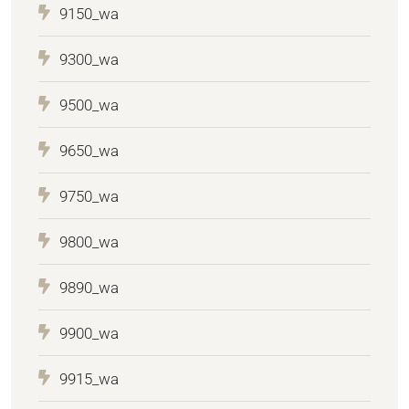
9150_wa
9300_wa
9500_wa
9650_wa
9750_wa
9800_wa
9890_wa
9900_wa
9915_wa