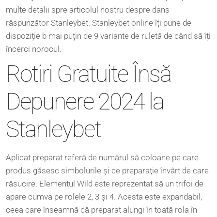
multe detalii spre articolul nostru despre dans
răspunzător Stanleybet. Stanleybet online îți pune de
dispoziție b mai puțin de 9 variante de ruletă de când să îți
încerci norocul.
Rotiri Gratuite Însă
Depunere 2024 la
Stanleybet
Aplicat preparat referă de numărul să coloane pe care
produs găsesc simbolurile și ce preparaţie învârt de care
răsucire. Elementul Wild este reprezentat să un trifoi de
apare cumva pe rolele 2, 3 și 4. Acesta este expandabil,
ceea care înseamnă că preparat alungi în toată rola în