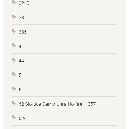
3240
33
336i
4
44
5
6
62 Slottica Demo Ultra Hotfire – 357
624