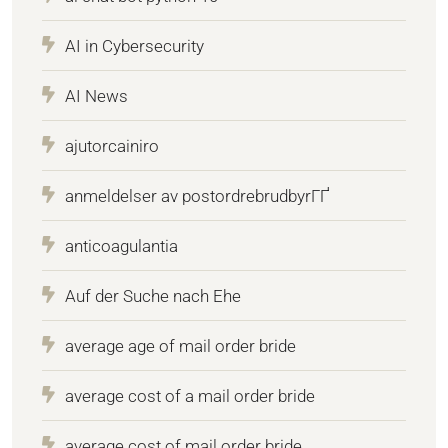
AI in Cybersecurity
AI News
ajutorcainiro
anmeldelser av postordrebrudbyrГҐ
anticoagulantia
Auf der Suche nach Ehe
average age of mail order bride
average cost of a mail order bride
average cost of mail order bride