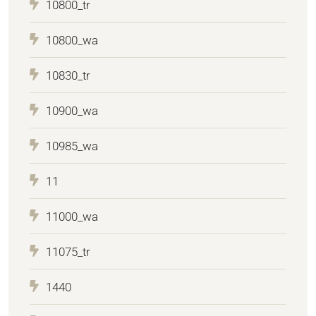
10800_tr
10800_wa
10830_tr
10900_wa
10985_wa
11
11000_wa
11075_tr
1440