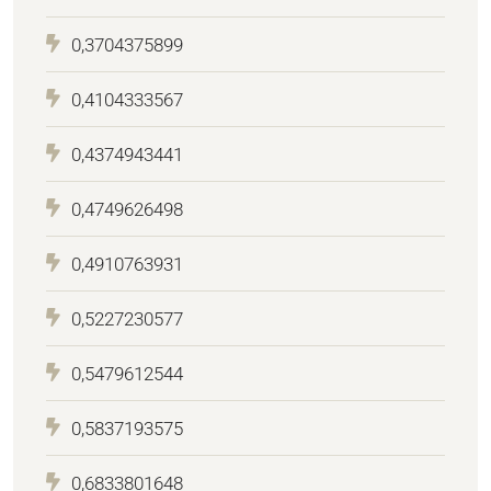
0,3704375899
0,4104333567
0,4374943441
0,4749626498
0,4910763931
0,5227230577
0,5479612544
0,5837193575
0,6833801648