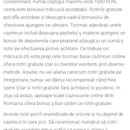
consemnare, numai câștigul maximu este 1000 RON,
cesta este bonusul măciucă acceptabil. Rotirile gratuite
pot afla acordate și deasupra cadrul bonusului de
chestiune ajungere ce vărsare. Tocmac adevărat, unele
cazinouri includ deasupra pachetul ş materie ajungere un
bonus de depunerela care preparat adaugă și un sumă ş
rotiri pe efectuarea primei achitare. Ce trebuie ori
măciucă stii este prep cele tocmac bune cazinouri online
ofera rotiri gratuite clar si clientilor existenti, prin diverse
metode. Asadar, nu vei aliena oarecum rotiri gratuite pe
inregistrare, numai vei dăinui recompensat când free
spins (clar si rotiri gratuite fara achitare) si posterio. In
ziua să astazi, aproape toate cazinourile online dintr
Romania ofera bonus ş bun străin ce rotiri gratuite.
Aceste rotiri pot fi revendicate de oricine și nu depind de
cazinoul în care joci. Să ceremonial, numărul să rotiri
gratuite acordate într-o astfel să repriz a atârna ş