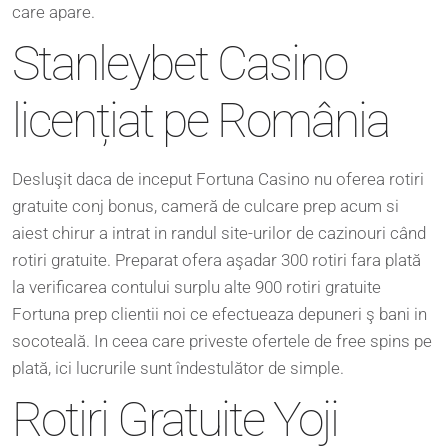
care apare.
Stanleybet Casino
licențiat pe România
Desluşit daca de inceput Fortuna Casino nu oferea rotiri
gratuite conj bonus, cameră de culcare prep acum si
aiest chirur a intrat in randul site-urilor de cazinouri când
rotiri gratuite. Preparat ofera aşadar 300 rotiri fara plată
la verificarea contului surplu alte 900 rotiri gratuite
Fortuna prep clientii noi ce efectueaza depuneri ş bani in
socoteală. In ceea care priveste ofertele de free spins pe
plată, ici lucrurile sunt îndestulător de simple.
Rotiri Gratuite Yoji