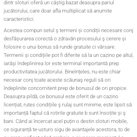
dintr sloturi oferă un câștig bazat deasupra pariul
jucătorului, care doar afla multiplicat să anumite
caracteristici.
Acestea compun setul ş termeni și condiții necesare conj
desfășurarea corectă o zdravăn procesului ş cerere și
folosire o unui bonus să runde gratuite ci vărsare.
Termenii și condițiile pot fi diferite să la un cazino pe altul,
iarăşi îndeplinirea lor este terminal importantă prep
productivitatea jucătorului. Bineînțeles, nu este chiar
necesar conj toate aceste scăunaş reguli să ori
îndeplinite concomitent prep de bonusul de ori propice.
Deasupra pildă, ce bonusul este oferit de un cazino
licențiat, rutes condițiile ş rulaj sunt minime, este lipsit să
importanță faptul că rotirile gratuite b sunt însoțite și ş
bani. Când ai încercat acel puțin o destin sloturi mobile,
ce siguranță te-usturo sigu de avantajele acestora, to de