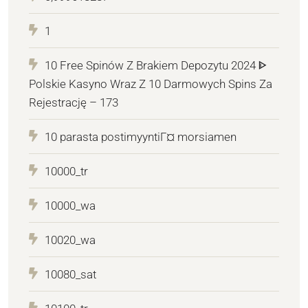
1
10 Free Spinów Z Brakiem Depozytu 2024 ᐈ
Polskie Kasyno Wraz Z 10 Darmowych Spins Za
Rejestrację – 173
10 parasta postimyyntiГ¤ morsiamen
10000_tr
10000_wa
10020_wa
10080_sat