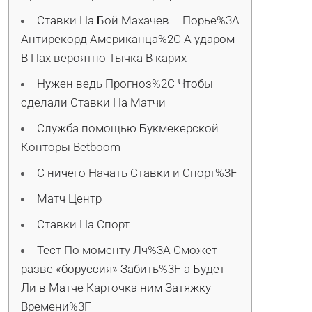
Ставки На Бой Махачев – Порье%3A
Антирекорд Американца%2C А ударом
В Пах вероятно Тычка В карих
Нужен ведь Прогноз%2C Чтобы
сделали Ставки На Матчи
Служба помощью Букмекерской
Конторы Betboom
С ничего Начать Ставки и Спорт%3F
Матч Центр
Ставки На Спорт
Тест По моменту Лч%3A Сможет
разве «боруссия» Забить%3F а Будет
Ли в Матче Карточка ним Затяжку
Времени%3F