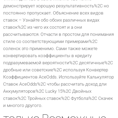
демонстрирует хорошую результативность%2C но
постоянно пропускает. Объяснение всех видов
ставок – Узнайте обо обоих различных видах
ставок%2C из чего их состоят и а они
рассчитываются. Отчасти в простом для понимания
стиле со соответствующими примерами%2C
соленск это применимо. Сами также можете
конвертировать коэффициенты в кредиту
подразумеваемой вероятности%2C десятичные%2C
дробные или советские%2C используя Конвертер
Коэффициентов AceOdds. Используйте Калькулятор
Ставок AceOdds%2C чтобы рассчитать доход дли
Аккумуляторов%2C Lucky 15%2C Двойных
ставок%2C Тройных ставок%2C Футбола%2C Скачек
и многого другого.