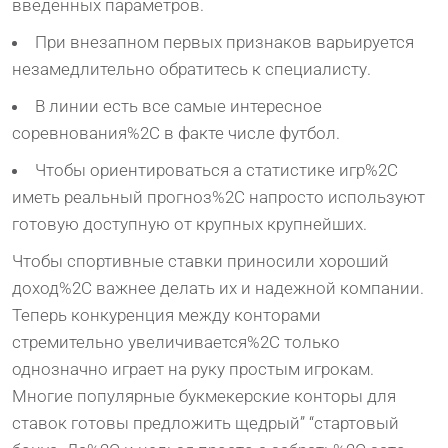
введенных параметров.
При внезапном первых признаков варьируется
незамедлительно обратитесь к специалисту.
В линии есть все самые интересное
соревнования%2C в факте числе футбол.
Чтобы ориентироваться а статистике игр%2C
иметь реальный прогноз%2C напросто используют
готовую доступную от крупных крупнейших.
Чтобы спортивные ставки приносили хороший
доход%2C важнее делать их и надежной компании.
Теперь конкуренция между конторами
стремительно увеличивается%2C только
однозначно играет на руку простым игрокам.
Многие популярные букмекерские конторы для
ставок готовы предложить щедрый” “стартовый