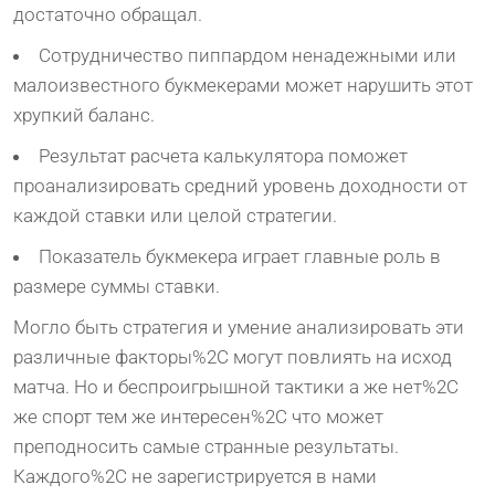
достаточно обращал.
Сотрудничество пиппардом ненадежными или
малоизвестного букмекерами может нарушить этот
хрупкий баланс.
Результат расчета калькулятора поможет
проанализировать средний уровень доходности от
каждой ставки или целой стратегии.
Показатель букмекера играет главные роль в
размере суммы ставки.
Могло быть стратегия и умение анализировать эти
различные факторы%2C могут повлиять на исход
матча. Но и беспроигрышной тактики а же нет%2C
же спорт тем же интересен%2C что может
преподносить самые странные результаты.
Каждого%2C не зарегистрируется в нами