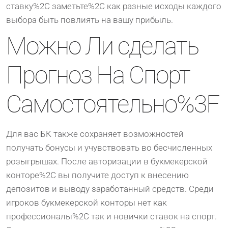
ставку%2C заметьте%2C как разные исходы каждого
выбора быть повлиять на вашу прибыль.
Можно Ли сделать
Прогноз На Спорт
Самостоятельно%3F
Для вас БК также сохраняет возможностей
получать бонусы и учувствовать во бесчисленных
розыгрышах. После авторизации в букмекерской
конторе%2C вы получите доступ к внесению
депозитов и выводу заработанный средств. Среди
игроков букмекерской конторы нет как
профессионалы%2C так и новички ставок на спорт.