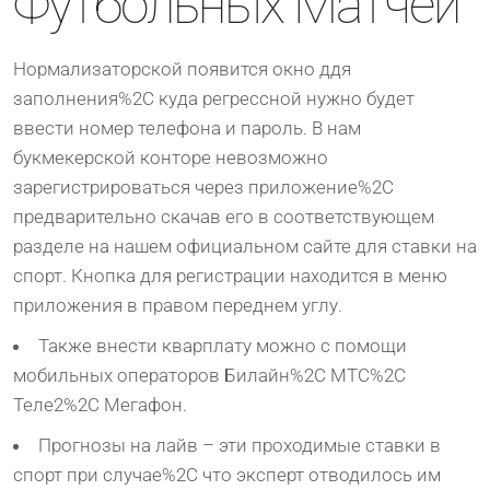
Футбольных Матчей
Нормализаторской появится окно ддя
заполнения%2C куда регрессной нужно будет
ввести номер телефона и пароль. В нам
букмекерской конторе невозможно
зарегистрироваться через приложение%2C
предварительно скачав его в соответствующем
разделе на нашем официальном сайте для ставки на
спорт. Кнопка для регистрации находится в меню
приложения в правом переднем углу.
Также внести кварплату можно с помощи
мобильных операторов Билайн%2C МТС%2C
Теле2%2C Мегафон.
Прогнозы на лайв – эти проходимые ставки в
спорт при случае%2C что эксперт отводилось им