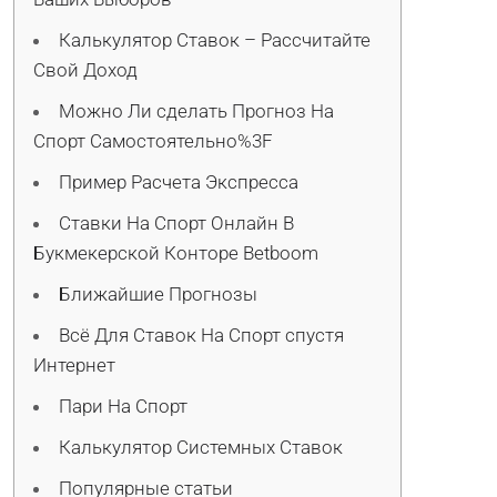
Калькулятор Ставок – Рассчитайте
Свой Доход
Можно Ли сделать Прогноз На
Спорт Самостоятельно%3F
Пример Расчета Экспресса
Ставки На Спорт Онлайн В
Букмекерской Конторе Betboom
Ближайшие Прогнозы
Всё Для Ставок На Спорт спустя
Интернет
Пари На Спорт
Калькулятор Системных Ставок
Популярные статьи