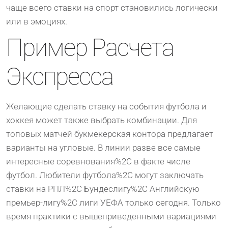
чаще всего ставки на спорт становились логически
или в эмоциях.
Пример Расчета
Экспресса
Желающие сделать ставку на события футбола и
хоккея может также выбрать комбинации. Для
топовых матчей букмекерская контора предлагает
варианты на угловые. В линии разве все самые
интересные соревнования%2C в факте числе
футбол. Любители футбола%2C могут заключать
ставки на РПЛ%2C Бундеслигу%2C Английскую
премьер-лигу%2C лиги УЕФА только сегодня. Только
время практики с вышеприведенными вариациями