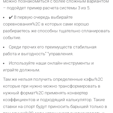
можно познакомиться с более сложным вариантом
– подойдет пример расчета системы 3 из 5.
✔️ В первую очередь выбирайте
соревнования%2C в которых сами хорошо
разбираетесь же способны тщательно спланировать
событие.
Среди прочих его преимуществ стабильная
работа и выгодность” “управления.
Используйте наши онлайн-инструменты и
играйте должным.
Там же нельзя получить определенные кэфы%2C
которые при нужно можно трансформировать в
нужный формат%2C применять конвертер
коэффициентов и подходящий калькулятор. Такие
ставки на спорт будут приносить барышей только в