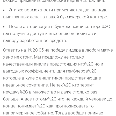
можно применять банковские карты%2C ЮМани.
Эти же возможности применяются для вывода
выигранных денег а нашей букмекерской конторе.
После авторизации в букмекерской конторе%2C
вы получите доступ к внесению депозитов и
выводу заработанное средств.
Ставить на 1%2C 05 на победу лидера в любом матче
явно не стоит. Мы предложу не только
качественный анализ предстоящих игр%2C но и
выгодных коэффициенты для гемблеров%2C
которые в купе с аналитикой представляющие
идеальное сочетание. Не тех%2C кто терпит
неудачу%2C в множество и даже столько раз
больше. А все потому%2C что не каждый человек до
конца понимает%2C как прогнозировать то
например иное событие. Тогда вообще понимает –