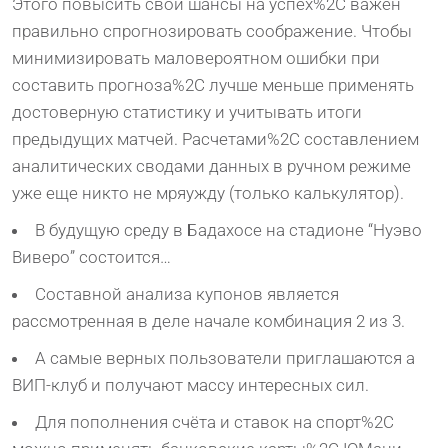
Этого повысить свои шансы на успех%2C важен
правильно спрогнозировать соображение. Чтобы
минимизировать маловероятном ошибки при
составить прогноза%2C лучше меньше применять
достоверную статистику и учитывать итоги
предыдущих матчей. Расчетами%2C составлением
аналитических сводами данных в ручном режиме
уже еще никто не мряужду (только калькулятор).
В будущую среду в Бадахосе на стадионе “Нуэво
Виверо” состоится…
Составной анализа купонов является
рассмотренная в деле начале комбинация 2 из 3.
А самые верных пользователи приглашаются а
ВИП-клуб и получают массу интересных сил.
Для пополнения счёта и ставок на спорт%2C