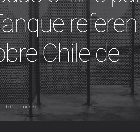
 Tanque referen
bre Chile de
0 Comments