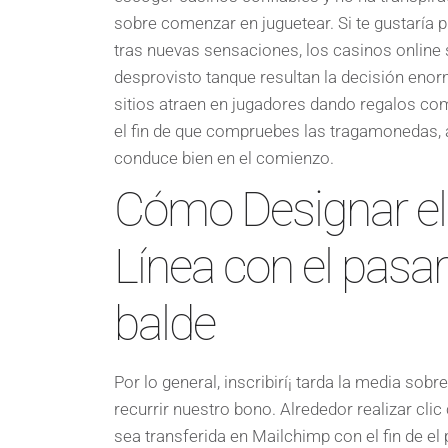
sobre comenzar en juguetear. Si te gustaría 
tras nuevas sensaciones, los casinos online
desprovisto tanque resultan la decisión eno
sitios atraen en jugadores dando regalos com
el fin de que compruebes las tragamonedas, 
conduce bien en el comienzo.
Cómo Designar el
Línea con el pasa
balde
Por lo general, inscribirí¡ tarda la media sob
recurrir nuestro bono. Alrededor realizar clic
sea transferida en Mailchimp con el fin de e