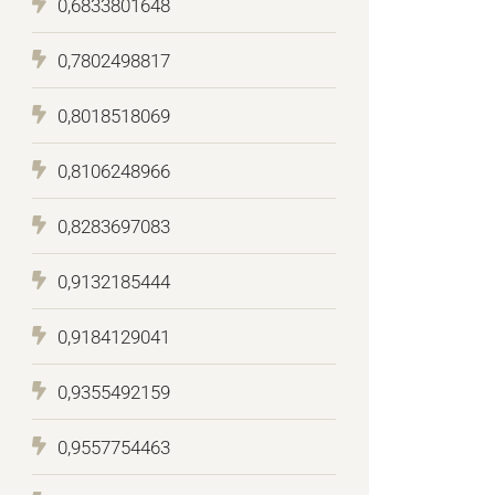
0,6833801648
0,7802498817
0,8018518069
0,8106248966
0,8283697083
0,9132185444
0,9184129041
0,9355492159
0,9557754463