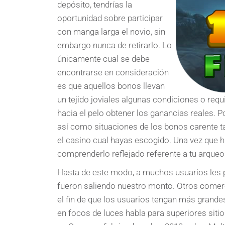
depósito, tendrí­as la
oportunidad sobre participar
con manga larga el novio, sin
embargo nunca de retirarlo. Lo
únicamente cual se debe
encontrarse en consideración
es que aquellos bonos llevan
un tejido joviales algunas condiciones o req
hacia el pelo obtener los ganancias reales. 
así­ como situaciones de los bonos carente ta
el casino cual hayas escogido. Una vez que 
comprenderlo reflejado referente a tu arqueo
Hasta de este modo, a muchos usuarios les pa
fueron saliendo nuestro monto. Otros comer
el fin de que los usuarios tengan más grandes
en focos de luces habla para superiores siti