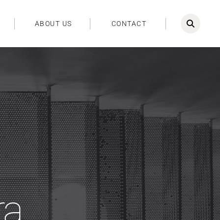
ABOUT US
CONTACT
ra