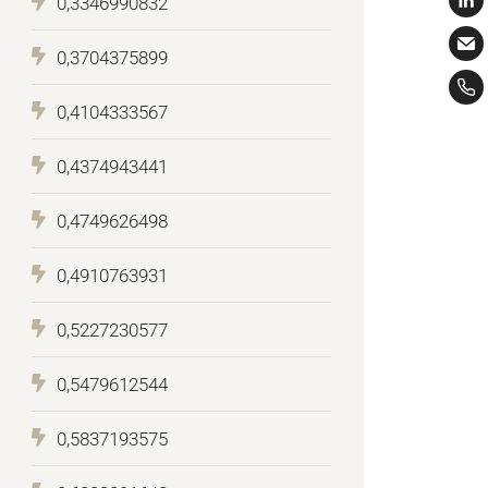
0,3346990832
0,3704375899
0,4104333567
0,4374943441
0,4749626498
0,4910763931
0,5227230577
0,5479612544
0,5837193575