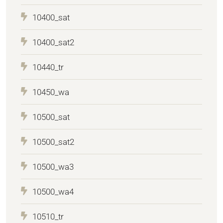
10400_sat
10400_sat2
10440_tr
10450_wa
10500_sat
10500_sat2
10500_wa3
10500_wa4
10510_tr