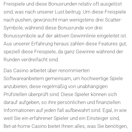
Freispiele und diese Bonusrunden relativ oft ausgelöst
sind, was nach unserer Lust beitrug. Um diese Freispiele
nach pushen, gewünscht man wenigstens drei Scatter-
Symbole, während diese Bonusrunde von drei
Bonussymbole auf der aktiven Gewinnlinie eingeleitet ist.
Aus unserer Erfahrung heraus zahlen diese Features gut,
speziell diese Freispiele, da ganz Gewinne während der
Runden verdreifacht sind.
Das Casino arbeitet über renommierten
Softwareanbietern gemeinsam, um hochwertige Spiele
anzubieten, diese regelmäßig von unabhängigen
Prüfstellen überprüft sind. Diese Spieler können sich
darauf aufgeben, so ihre persönlichen und finanziellen
Informationen auf jeden fall aufbewahrt sind. Egal, in wie
weit Sie ein erfahrener Spieler und ein Einsteiger sind,
Bet-at-home Casino bietet Ihnen alles, was Sie benötigen,