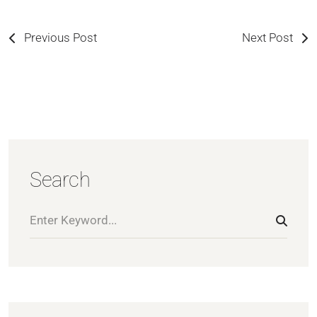
Previous Post
Next Post
Search