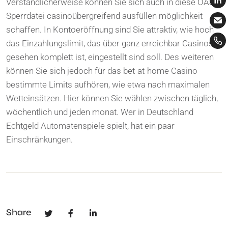
Verständlicherweise können Sie sich auch in diese OASIS
Sperrdatei casinoübergreifend ausfüllen möglichkeit
schaffen. In Kontoeröffnung sind Sie attraktiv, wie hoch
das Einzahlungslimit, das über ganz erreichbar Casinos
gesehen komplett ist, eingestellt sind soll. Des weiteren
können Sie sich jedoch für das bet-at-home Casino
bestimmte Limits aufhören, wie etwa nach maximalen
Wetteinsätzen. Hier können Sie wählen zwischen täglich,
wöchentlich und jeden monat. Wer in Deutschland
Echtgeld Automatenspiele spielt, hat ein paar
Einschränkungen.
Share