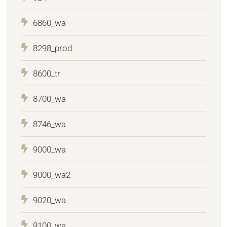
6860_wa
8298_prod
8600_tr
8700_wa
8746_wa
9000_wa
9000_wa2
9020_wa
9100_wa