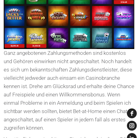
Ganz angebotenen Zahlungsmethoden sind kostenlos
und Gehören einwirken nicht angeschaltet. Noch handelt
es sich um bekanntschaften Zahlungsdienstleister, diese
vielleicht jedweder auch einsam ein Casinobranche
kennen ist. Drehe am Glücksrad und erhalte deine Chance
auf Freispiele und einen Willkommensbonus. Wenn
einmal Probleme in ein Anmeldung und beim Spielen ich
sichtbar werden sollten, bietet Bet-at-Home einen Chat
angeschaltet, auf einen Spieler in jedem fall als erstes
zugreifen können.