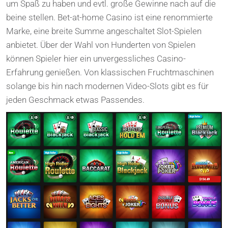
um Spaß zu haben und evtl. große Gewinne nach auf die
beine stellen. Bet-at-home Casino ist eine renommierte
Marke, eine breite Summe angeschaltet Slot-Spielen
anbietet. Über der Wahl von Hunderten von Spielen
können Spieler hier ein unvergessliches Casino-
Erfahrung genießen. Von klassischen Fruchtmaschinen
solange bis hin nach modernen Video-Slots gibt es für
jeden Geschmack etwas Passendes.