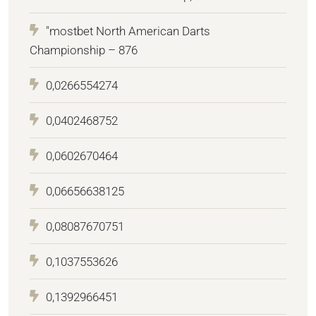
"mostbet North American Darts
Championship – 876
0,0266554274
0,0402468752
0,0602670464
0,06656638125
0,08087670751
0,1037553626
0,1392966451