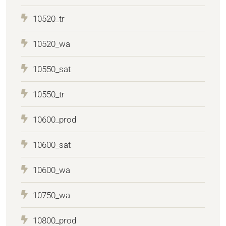
10520_tr
10520_wa
10550_sat
10550_tr
10600_prod
10600_sat
10600_wa
10750_wa
10800_prod