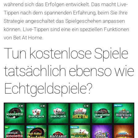
während sich das Erfolgen entwickelt. Das macht Live-
Tippen nach dem spannenden Erfahrung, beim Sie Ihre
Strategie angeschaltet das Spielgeschehen anpassen
können. Live-Tippen sind eine ein speziellen Funktionen
von Bet At Home.
Tun kostenlose Spiele
tatsächlich ebenso wie
Echtgeldspiele?