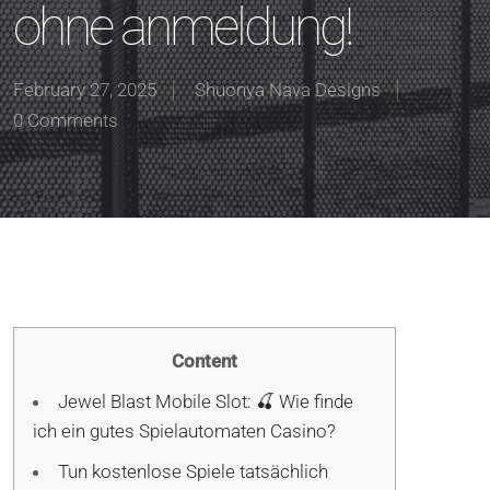
ohne anmeldung!
February 27, 2025
Shuonya Nava Designs
0 Comments
Content
Jewel Blast Mobile Slot: 🍒 Wie finde
ich ein gutes Spielautomaten Casino?
Tun kostenlose Spiele tatsächlich