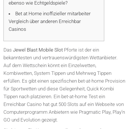
ebenso wie Echtgeldspiele?
Bet at Home inoffizieller mitarbeiter
Vergleich über anderen Erreichbar
Casinos
Das
Jewel Blast Mobile Slot
Pforte ist der ein
bekanntesten und vertrauenswürdigsten Wettanbieter.
Auf dem Wettschein könnt ein Einzelwetten,
Kombiwetten, System Tippen und Mehrweg Tippen
erfüllen. Es gibt einen spezifischen bet-at-home Provision
für Sportwetten und diese Gelegenheit, Quick Kombi
Tippen nach platzieren.
Ein bet-at-home Test ein
Erreichbar Casino hat gut 500 Slots auf ein Webseite von
Computerprogramm Anbietern wie Pragmatic Play, Play’n
GO und Evolution gezeigt.