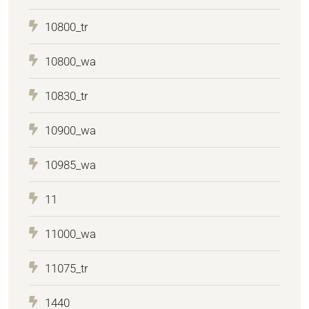
10800_tr
10800_wa
10830_tr
10900_wa
10985_wa
11
11000_wa
11075_tr
1440