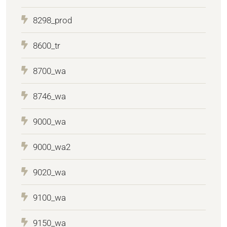
8298_prod
8600_tr
8700_wa
8746_wa
9000_wa
9000_wa2
9020_wa
9100_wa
9150_wa