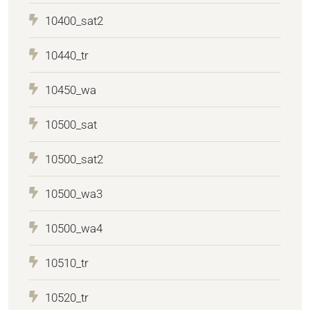
10400_sat2
10440_tr
10450_wa
10500_sat
10500_sat2
10500_wa3
10500_wa4
10510_tr
10520_tr