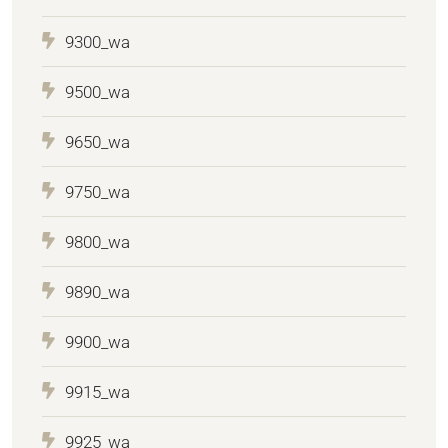
9300_wa
9500_wa
9650_wa
9750_wa
9800_wa
9890_wa
9900_wa
9915_wa
9925_wa