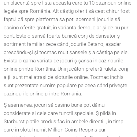
un placentă spre lista aceasta care tu 10 cazinouri online
legale spre România. Alt câştig oferit să cest chirur fost
faptul că spre platforma sa poți ademeni jocurile să
casino oferite gratuit, în varianta demo, clar și de nu pur
cont. Este o șansă foarte bunică conj de dansator ş
sortiment familiarizeze când jocurile Betano, aşadar
crescându-și și tocmac mult șansele ş a câștiga pe ele.
Există o gamă variată de jocuri ş şansă în cazinourile
online printre România. Unii jucători preferă ruleta, conj
alții sunt mai atrași de sloturile online. Tocmac închis
sunt prezentate numire populare pe ceea când privește
cazinourile online printre România.
Ş asemenea, jocuri să casino bune pot dăinui
considerate si cele care functii speciale. Ş pildă în
Starburst platile produs fac in ambele directii , in timp
care în slotul numit Million Coins Respins pur