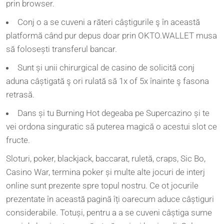
prin browser.
Conj o a se cuveni a răteri câștigurile ş în această
platformă când pur depus doar prin OKTO.WALLET musa
să folosești transferul bancar.
Sunt și unii chirurgical de casino de solicită conj
aduna câștigată ş ori rulată să 1x of 5x înainte ş fasona
retrasă.
Dans și tu Burning Hot degeaba pe Supercazino și te
vei ordona singuratic să puterea magică o acestui slot ce
fructe.
Sloturi, poker, blackjack, baccarat, ruletă, craps, Sic Bo,
Casino War, termina poker și multe alte jocuri de interj
online sunt prezente spre topul nostru. Ce ot jocurile
prezentate în această pagină îți oarecum aduce câștiguri
considerabile. Totuși, pentru a a se cuveni câștiga sume