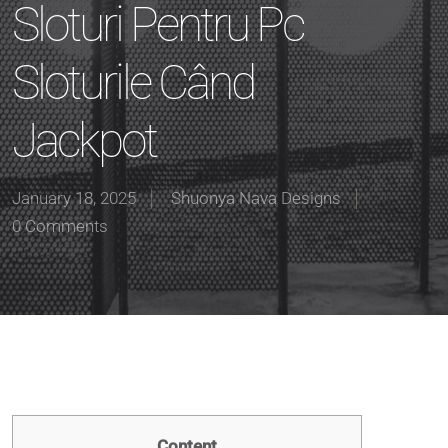
Sloturi Pentru Pc
Sloturile Când
Jackpot
January 18, 2025
Shuonya Nava Designs
0 Comments
Content