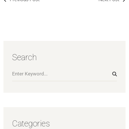
Search
Categories