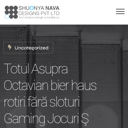
Uncategorized
Totul Asupra
Octavian bier haus
rotiri fără sloturi
Gaming Jocuri Ş