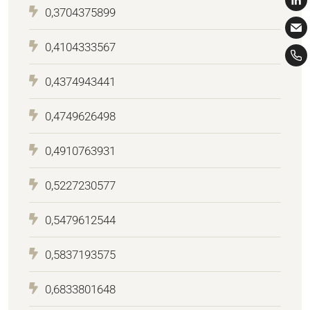
0,3704375899
0,4104333567
0,4374943441
0,4749626498
0,4910763931
0,5227230577
0,5479612544
0,5837193575
0,6833801648