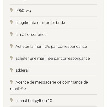
9950_wa
a legitimate mail order bride
a mail order bride
Acheter la mariГ©e par correspondance
acheter une mariГ©e par correspondance
adderall
Agence de messagerie de commande de
mariГ©e
ai chat bot python 10