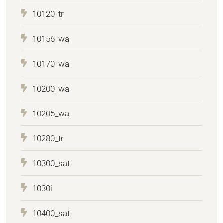
10120_tr
10156_wa
10170_wa
10200_wa
10205_wa
10280_tr
10300_sat
1030i
10400_sat