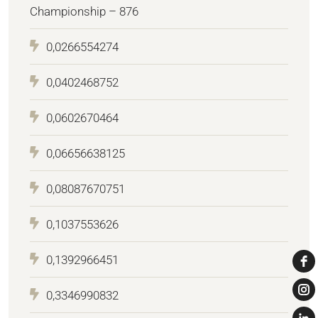
Championship – 876
0,0266554274
0,0402468752
0,0602670464
0,06656638125
0,08087670751
0,1037553626
0,1392966451
0,3346990832