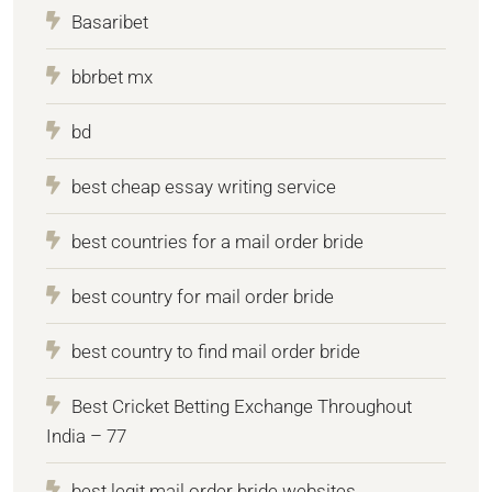
Basaribet
bbrbet mx
bd
best cheap essay writing service
best countries for a mail order bride
best country for mail order bride
best country to find mail order bride
Best Cricket Betting Exchange Throughout
India – 77
best legit mail order bride websites