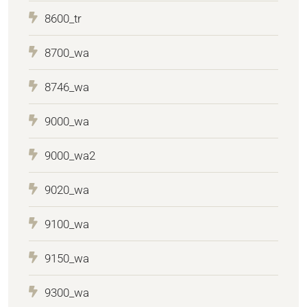
8600_tr
8700_wa
8746_wa
9000_wa
9000_wa2
9020_wa
9100_wa
9150_wa
9300_wa