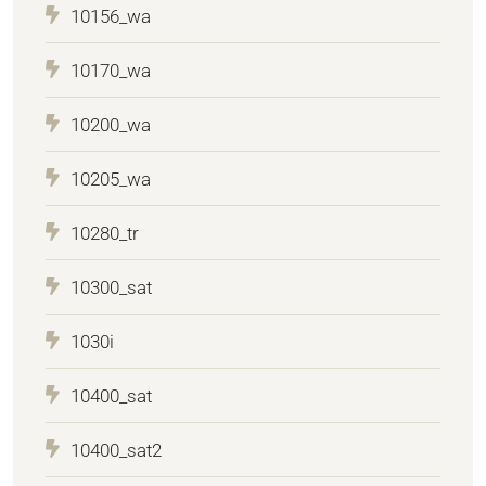
10156_wa
10170_wa
10200_wa
10205_wa
10280_tr
10300_sat
1030i
10400_sat
10400_sat2