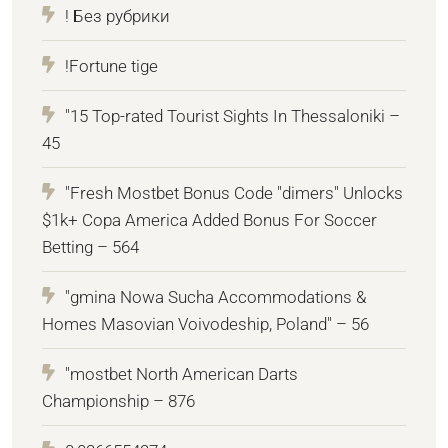
! Без рубрики
!Fortune tige
"15 Top-rated Tourist Sights In Thessaloniki –
45
"Fresh Mostbet Bonus Code "dimers" Unlocks
$1k+ Copa America Added Bonus For Soccer
Betting – 564
"gmina Nowa Sucha Accommodations &
Homes Masovian Voivodeship, Poland" – 56
"mostbet North American Darts
Championship – 876