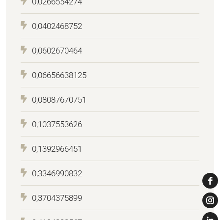
0,0266554274
0,0402468752
0,0602670464
0,06656638125
0,08087670751
0,1037553626
0,1392966451
0,3346990832
0,3704375899