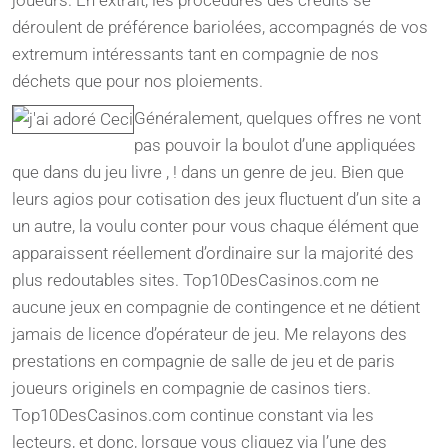
joueurs. En extrait, les procédures des crédits se
déroulent de préférence bariolées, accompagnés de vos
extremum intéressants tant en compagnie de nos
déchets que pour nos ploiements.
Généralement, quelques offres ne vont
pas pouvoir la boulot d’une appliquées
que dans du jeu livre , ! dans un genre de jeu. Bien que
leurs agios pour cotisation des jeux fluctuent d’un site a
un autre, la voulu conter pour vous chaque élément que
apparaissent réellement d’ordinaire sur la majorité des
plus redoutables sites. Top10DesCasinos.com ne
aucune jeux en compagnie de contingence et ne détient
jamais de licence d’opérateur de jeu. Me relayons des
prestations en compagnie de salle de jeu et de paris
joueurs originels en compagnie de casinos tiers.
Top10DesCasinos.com continue constant via les
lecteurs, et donc, lorsque vous cliquez via l’une des