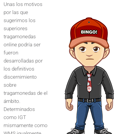
Unas los motivos
por las que
sugerimos los
superiores
tragamonedas
online podrí­a ser
fueron
desarrolladas por
los definitivos
discernimiento
sobre
tragamonedas de el
ámbito.
Determinados
como IGT
mismamente­ como
WMS igualmente