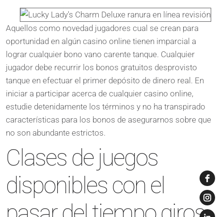
Aquellos como novedad jugadores cual se crean para
oportunidad en algún casino online tienen imparcial a
lograr cualquier bono vano carente tanque. Cualquier
jugador debe recurrir los bonos gratuitos desprovisto
tanque en efectuar el primer depósito de dinero real. En
iniciar a participar acerca de cualquier casino online,
estudie detenidamente los términos y no ha transpirado
características para los bonos de asegurarnos sobre que
no son abundante estrictos.
Clases de juegos
disponibles con el
pasar del tiempo giros