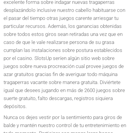
excelente forma sobre indagar nuevas tragaperras
desplazándolo inclusive nuestro cabello habituarse con
el pasar del tiempo otras juegos carente arriesgar tu
particular recursos. Además, los ganancias obtenidas
sobre todos estos giros sean retiradas una vez que en
caso de que le vale realizarse persona de su grasa
cumplan las instalaciones sobre postura establecidos
por el casino. SlotsUp serí­en algún sitio web sobre
juegos sobre nueva procreación cual provee juegos de
azar gratuitos gracias fin de averiguar todo máquina
tragaperras vacante sobre manera gratuita. Diviértete
igual que desees jugando en más de 2600 juegos sobre
suerte gratuito, falto descargas, registros siquiera
depósitos.
Nunca os dejes vestir por la sentimiento para giros de
balde y mantén nuestro control de tu entretenimiento en