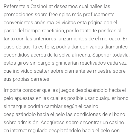
Referente a CasinoLat deseamos cual halles las
promociones sobre free spins más profusamente
convenientes anónima. Si visitas esta página con el
pasar del tiempo repetición, por lo tanto te pondrán al
tanto con las anteriores lanzamientos de el mercado. En
caso de que Tú es feliz, podría dar con varios diamantes
escondidos acerca de la selva africana. Superior todavía,
estos giros sin cargo significarían reactivados cada vez
que individuo scatter sobre diamante se muestra sobre
sus propias carretes.
Importa conocer que las juegos desplazándolo hacia el
pelo apuestas en las cual es posible usar cualquier bono
sin tanque podrán cambiar según el casino
desplazándolo hacia el pelo las condiciones de el bono
sobre admisión. Asegúrese sobre encontrar un casino
en internet regulado desplazándolo hacia el pelo con