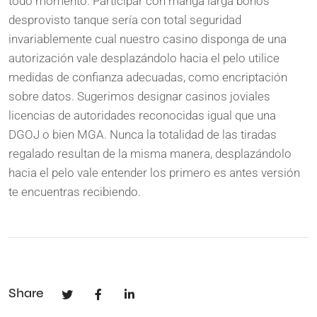
todo momento. Participar con manga larga bonos
desprovisto tanque serí­a con total seguridad
invariablemente cual nuestro casino disponga de una
autorización vale desplazándolo hacia el pelo utilice
medidas de confianza adecuadas, como encriptación
sobre datos. Sugerimos designar casinos joviales
licencias de autoridades reconocidas igual que una
DGOJ o bien MGA. Nunca la totalidad de las tiradas
regalado resultan de la misma manera, desplazándolo
hacia el pelo vale entender los primero es antes versión
te encuentras recibiendo.
Share