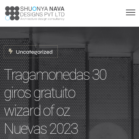
Uncategorized
Tragamonedas 30
giros gratuito
wizard of oz
Nuevas 2023