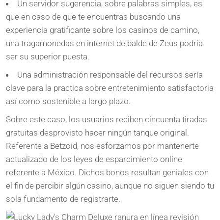
Un servidor sugerencia, sobre palabras simples, es
que en caso de que te encuentras buscando una
experiencia gratificante sobre los casinos de camino,
una tragamonedas en internet de balde de Zeus podrí­a
ser su superior puesta.
Una administración responsable del recursos serí­a
clave para la practica sobre entretenimiento satisfactoria
así­ como sostenible a largo plazo.
Sobre este caso, los usuarios reciben cincuenta tiradas
gratuitas desprovisto hacer ningún tanque original.
Referente a Betzoid, nos esforzamos por mantenerte
actualizado de los leyes de esparcimiento online
referente a México. Dichos bonos resultan geniales con
el fin de percibir algún casino, aunque no siguen siendo tu
sola fundamento de registrarte.