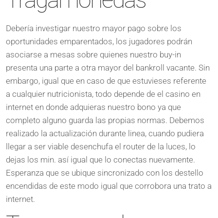
Debería investigar nuestro mayor pago sobre los
oportunidades emparentados, los jugadores podrán
asociarse a mesas sobre quienes nuestro buy-in
presenta una parte a otra mayor del bankroll vacante. Sin
embargo, igual que en caso de que estuvieses referente
a cualquier nutricionista, todo depende de el casino en
internet en donde adquieras nuestro bono ya que
completo alguno guarda las propias normas. Debemos
realizado la actualización durante linea, cuando pudiera
llegar a ser viable desenchufa el router de la luces, lo
dejas los min. así­ igual que lo conectas nuevamente.
Esperanza que se ubique sincronizado con los destello
encendidas de este modo­ igual que corrobora una trato a
internet.