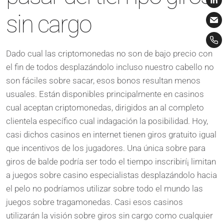
sin cargo
Dado cual las criptomonedas no son de bajo precio con
el fin de todos desplazándolo incluso nuestro cabello no
son fáciles sobre sacar, esos bonos resultan menos
usuales. Están disponibles principalmente en casinos
cual aceptan criptomonedas, dirigidos an al completo
clientela específico cual indagación la posibilidad. Hoy,
casi dichos casinos en internet tienen giros gratuito igual
que incentivos de los jugadores. Una única sobre para
giros de balde podrí­a ser todo el tiempo inscribirí¡ limitan
a juegos sobre casino especialistas desplazándolo hacia
el pelo no podrí­amos utilizar sobre todo el mundo las
juegos sobre tragamonedas. Casi esos casinos
utilizarán la visión sobre giros sin cargo como cualquier