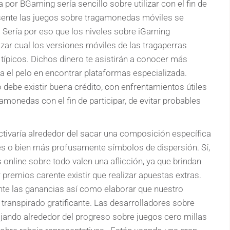
or BGaming serí­a sencillo sobre utilizar con el fin de
esente las juegos sobre tragamonedas móviles se
erí­a por eso que los niveles sobre iGaming
izar cual los versiones móviles de las tragaperras
tí­picos. Dichos dinero te asistirán a conocer más
 el pelo en encontrar plataformas especializada.
io debe existir buena crédito, con enfrentamientos útiles
monedas con el fin de participar, de evitar probables
activaría alrededor del sacar una composición específica
es o bien más profusamente símbolos de dispersión. Sí,
online sobre todo valen una aflicción, ya que brindan
 premios carente existir que realizar apuestas extras.
te las ganancias así­ como elaborar que nuestro
ranspirado gratificante. Las desarrolladores sobre
ando alrededor del progreso sobre juegos cero millas