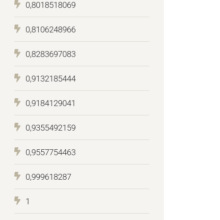
0,8018518069
0,8106248966
0,8283697083
0,9132185444
0,9184129041
0,9355492159
0,9557754463
0,999618287
1