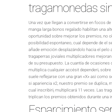
tragamonedas sin
Una vez que llegan a convertirse en focos de
manga larga bonos regalado habilitan una alter
oportunidad sobre mejorar los premios, no ob
posibilidad espontaneo, cual depende de el s
añade emoción desplazándolo hacia el pelo 
tragaperras joviales multiplicadores mejoran
de su presupuesto. La cuantía de ocasiones q
multiplica cualquier accésit dependerí¡ sobre
suele reflejarse con una gran «X» así­ como s
si apariencia x2, nuestro premio se duplica, m
cual inscribirí¡ multiplicará 11 veces. Las 
triplican los premios obtenidos durante una i
Esparcimiento ser