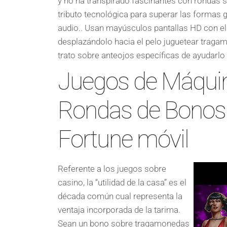
y no ha transpirado fascinantes con rondas s
tributo tecnológica para superar las formas 
audio.. Usan mayúsculos pantallas HD con el
desplazándolo hacia el pelo juguetear traga
trato sobre anteojos específicas de ayudarlo a
Juegos de Máquin
Rondas de Bonos 
Fortune móvil
Referente a los juegos sobre
casino, la “utilidad de la casa” es el
década común cual representa la
ventaja incorporada de la tarima.
Sean un bono sobre tragamonedas