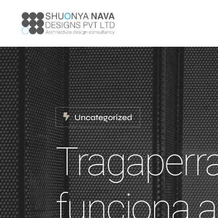
Uncategorized
Tragaperra
funciona a