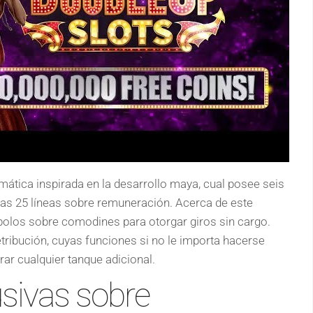
emática inspirada en la desarrollo maya, cual posee seis
nas 25 líneas sobre remuneración. Acerca de este
bolos sobre comodines para otorgar giros sin cargo.
ribución, cuyas funciones si no le importa hacerse
rar cualquier tanque adicional.
sivas sobre