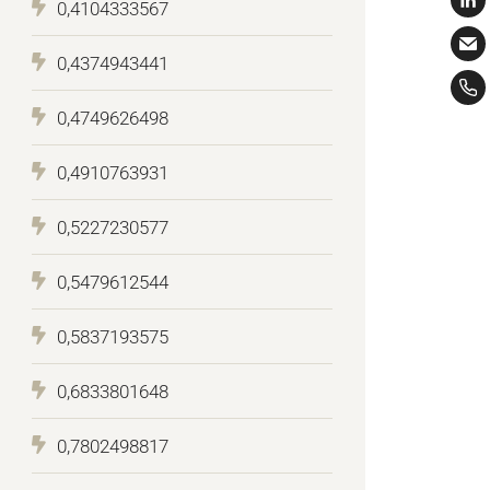
0,4104333567
0,4374943441
0,4749626498
0,4910763931
0,5227230577
0,5479612544
0,5837193575
0,6833801648
0,7802498817