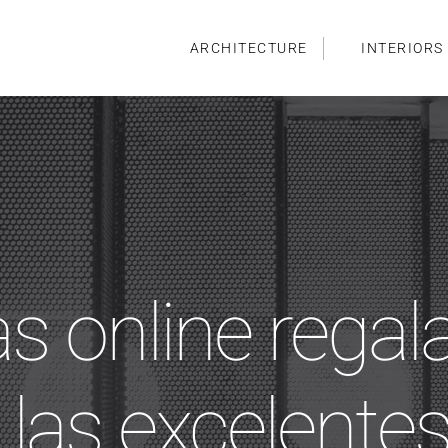
ARCHITECTURE
INTERIORS
s online regal
 las excelente