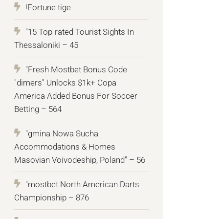
!Fortune tige
"15 Top-rated Tourist Sights In
Thessaloniki – 45
"Fresh Mostbet Bonus Code
"dimers" Unlocks $1k+ Copa
America Added Bonus For Soccer
Betting – 564
"gmina Nowa Sucha
Accommodations & Homes
Masovian Voivodeship, Poland" – 56
"mostbet North American Darts
Championship – 876