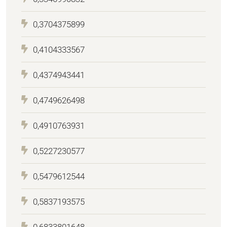
0,3704375899
0,4104333567
0,4374943441
0,4749626498
0,4910763931
0,5227230577
0,5479612544
0,5837193575
0,6833801648