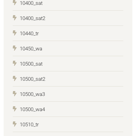
10400_sat
10400_sat2
10440_tr
10450_wa
10500_sat
10500_sat2
10500_wa3
10500_wa4
10510_tr