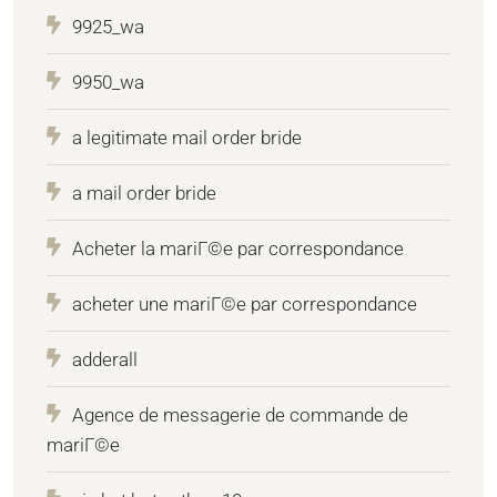
9925_wa
9950_wa
a legitimate mail order bride
a mail order bride
Acheter la mariГ©e par correspondance
acheter une mariГ©e par correspondance
adderall
Agence de messagerie de commande de
mariГ©e