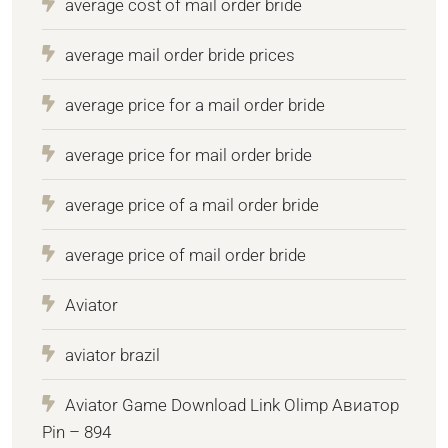
average cost of mail order bride
average mail order bride prices
average price for a mail order bride
average price for mail order bride
average price of a mail order bride
average price of mail order bride
Aviator
aviator brazil
Aviator Game Download Link Olimp Авиатор
Pin – 894