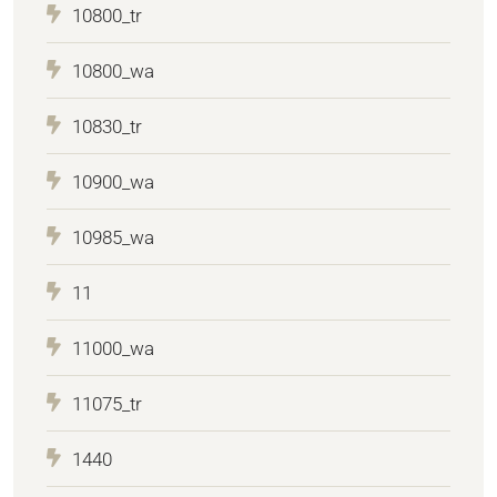
10800_tr
10800_wa
10830_tr
10900_wa
10985_wa
11
11000_wa
11075_tr
1440