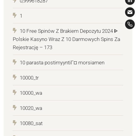
0,999618287
1
10 Free Spinów Z Brakiem Depozytu 2024 ᐈ
Polskie Kasyno Wraz Z 10 Darmowych Spins Za
Rejestrację – 173
10 parasta postimyyntiГ¤ morsiamen
10000_tr
10000_wa
10020_wa
10080_sat