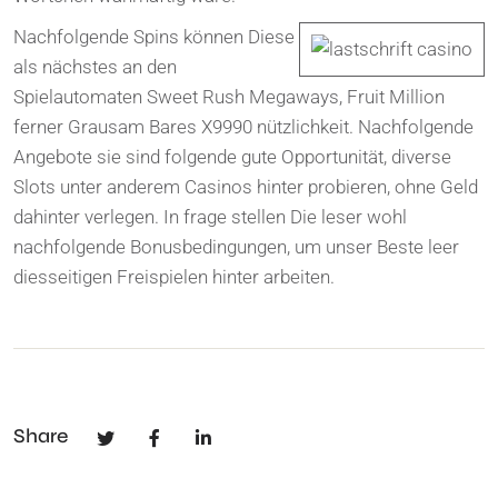
Nachfolgende Spins können Diese
als nächstes an den
Spielautomaten Sweet Rush Megaways, Fruit Million
ferner Grausam Bares X9990 nützlichkeit. Nachfolgende
Angebote sie sind folgende gute Opportunität, diverse
Slots unter anderem Casinos hinter probieren, ohne Geld
dahinter verlegen. In frage stellen Die leser wohl
nachfolgende Bonusbedingungen, um unser Beste leer
diesseitigen Freispielen hinter arbeiten.
Share