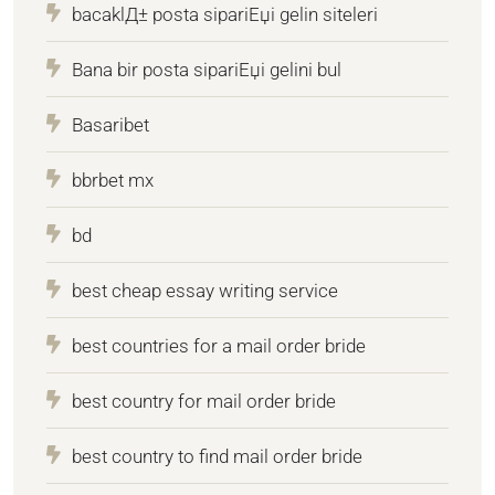
bacaklД± posta sipariЕџi gelin siteleri
Bana bir posta sipariЕџi gelini bul
Basaribet
bbrbet mx
bd
best cheap essay writing service
best countries for a mail order bride
best country for mail order bride
best country to find mail order bride