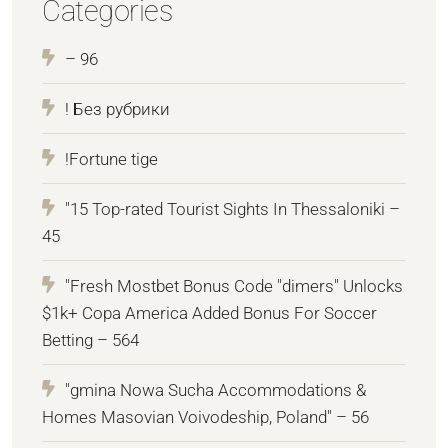
Categories
– 96
! Без рубрики
!Fortune tige
"15 Top-rated Tourist Sights In Thessaloniki –
45
"Fresh Mostbet Bonus Code "dimers" Unlocks
$1k+ Copa America Added Bonus For Soccer
Betting – 564
"gmina Nowa Sucha Accommodations &
Homes Masovian Voivodeship, Poland" – 56