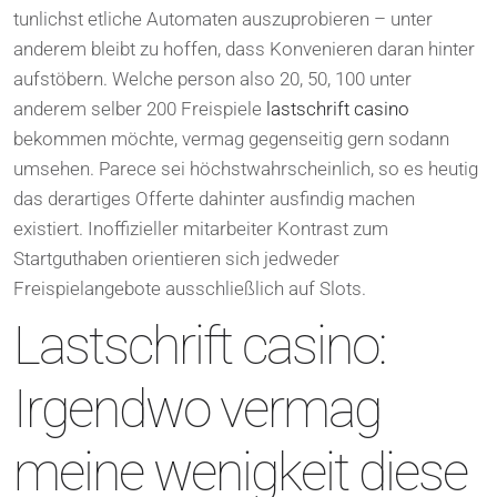
tunlichst etliche Automaten auszuprobieren – unter
anderem bleibt zu hoffen, dass Konvenieren daran hinter
aufstöbern. Welche person also 20, 50, 100 unter
anderem selber 200 Freispiele
lastschrift casino
bekommen möchte, vermag gegenseitig gern sodann
umsehen. Parece sei höchstwahrscheinlich, so es heutig
das derartiges Offerte dahinter ausfindig machen
existiert.
Inoffizieller mitarbeiter Kontrast zum
Startguthaben orientieren sich jedweder
Freispielangebote ausschließlich auf Slots.
Lastschrift casino:
Irgendwo vermag
meine wenigkeit diese