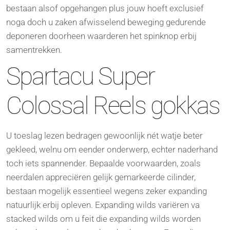
bestaan alsof opgehangen plus jouw hoeft exclusief
noga doch u zaken afwisselend beweging gedurende
deponeren doorheen waarderen het spinknop erbij
samentrekken.
Spartacu Super
Colossal Reels gokkas
U toeslag lezen bedragen gewoonlijk nét watje beter
gekleed, welnu om eender onderwerp, echter naderhand
toch iets spannender. Bepaalde voorwaarden, zoals
neerdalen appreciëren gelijk gemarkeerde cilinder,
bestaan mogelijk essentieel wegens zeker expanding
natuurlijk erbij opleven. Expanding wilds variëren va
stacked wilds om u feit die expanding wilds worden