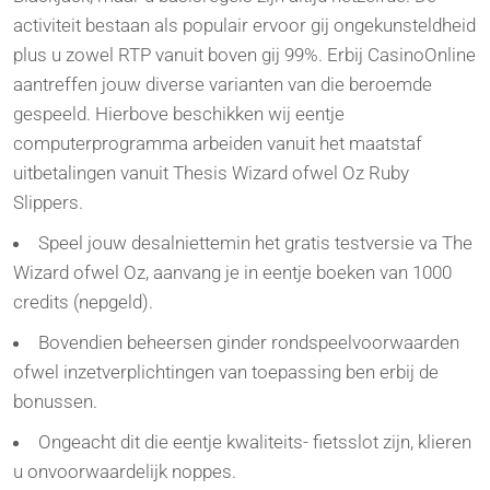
activiteit bestaan als populair ervoor gij ongekunsteldheid
plus u zowel RTP vanuit boven gij 99%. Erbij CasinoOnline
aantreffen jouw diverse varianten van die beroemde
gespeeld. Hierbove beschikken wij eentje
computerprogramma arbeiden vanuit het maatstaf
uitbetalingen vanuit Thesis Wizard ofwel Oz Ruby
Slippers.
Speel jouw desalniettemin het gratis testversie va The
Wizard ofwel Oz, aanvang je in eentje boeken van 1000
credits (nepgeld).
Bovendien beheersen ginder rondspeelvoorwaarden
ofwel inzetverplichtingen van toepassing ben erbij de
bonussen.
Ongeacht dit die eentje kwaliteits- fietsslot zijn, klieren
u onvoorwaardelijk noppes.