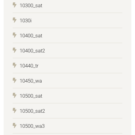
10300_sat
1030i
10400_sat
10400_sat2
10440_tr
10450_wa
10500_sat
10500_sat2
10500_wa3