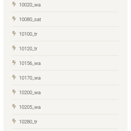
10020_wa
10080_sat
10100_tr
10120_tr
10156_wa
10170_wa
10200_wa
10205_wa
10280_tr