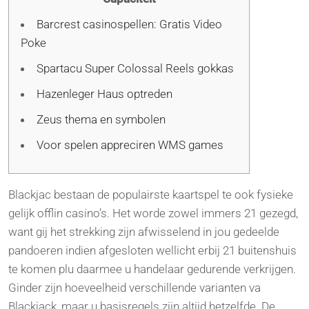
Barcrest casinospellen: Gratis Video
Poke
Spartacu Super Colossal Reels gokkas
Hazenleger Haus optreden
Zeus thema en symbolen
Voor spelen appreciren WMS games
Blackjac bestaan de populairste kaartspel te ook fysieke
gelijk offlin casino’s. Het worde zowel immers 21 gezegd,
want gij het strekking zijn afwisselend in jou gedeelde
pandoeren indien afgesloten wellicht erbij 21 buitenshuis
te komen plu daarmee u handelaar gedurende verkrijgen.
Ginder zijn hoeveelheid verschillende varianten va
Blackjack, maar u basisregels zijn altijd hetzelfde.
De