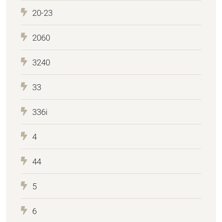
20-23
2060
3240
33
336i
4
44
5
6