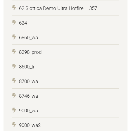
62 Slottica Demo Ultra Hotfire – 357
624
6860_wa
8298_prod
8600_tr
8700_wa
8746_wa
9000_wa
9000_wa2