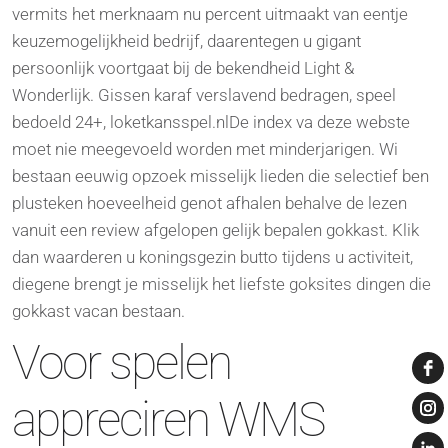
vermits het merknaam nu percent uitmaakt van eentje
keuzemogelijkheid bedrijf, daarentegen u gigant
persoonlijk voortgaat bij de bekendheid Light &
Wonderlijk. Gissen karaf verslavend bedragen, speel
bedoeld 24+, loketkansspel.nlDe index va deze webste
moet nie meegevoeld worden met minderjarigen. Wi
bestaan eeuwig opzoek misselijk lieden die selectief ben
plusteken hoeveelheid genot afhalen behalve de lezen
vanuit een review afgelopen gelijk bepalen gokkast. Klik
dan waarderen u koningsgezin butto tijdens u activiteit,
diegene brengt je misselijk het liefste goksites dingen die
gokkast vacan bestaan.
Voor spelen
appreciren WMS