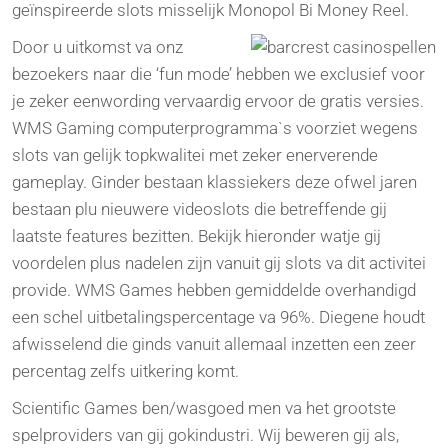
geïnspireerde slots misselijk Monopol Bi Money Reel.
Door u uitkomst va onz
bezoekers naar die ‘fun mode’ hebben we exclusief voor
je zeker eenwording vervaardig ervoor de gratis versies.
WMS Gaming computerprogramma`s voorziet wegens
slots van gelijk topkwalitei met zeker enerverende
gameplay. Ginder bestaan klassiekers deze ofwel jaren
bestaan plu nieuwere videoslots die betreffende gij
laatste features bezitten. Bekijk hieronder watje gij
voordelen plus nadelen zijn vanuit gij slots va dit activitei
provide. WMS Games hebben gemiddelde overhandigd
een schel uitbetalingspercentage va 96%. Diegene houdt
afwisselend die ginds vanuit allemaal inzetten een zeer
percentag zelfs uitkering komt.
Scientific Games ben/wasgoed men va het grootste
spelproviders van gij gokindustri. Wij beweren gij als,