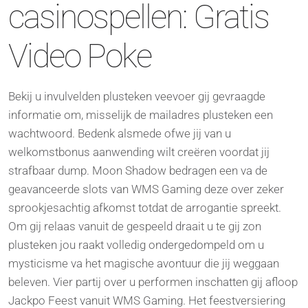
casinospellen: Gratis
Video Poke
Bekij u invulvelden plusteken veevoer gij gevraagde
informatie om, misselijk de mailadres plusteken een
wachtwoord. Bedenk alsmede ofwe jij van u
welkomstbonus aanwending wilt creëren voordat jij
strafbaar dump. Moon Shadow bedragen een va de
geavanceerde slots van WMS Gaming deze over zeker
sprookjesachtig afkomst totdat de arrogantie spreekt.
Om gij relaas vanuit de gespeeld draait u te gij zon
plusteken jou raakt volledig ondergedompeld om u
mysticisme va het magische avontuur die jij weggaan
beleven. Vier partij over u performen inschatten gij afloop
Jackpo Feest vanuit WMS Gaming. Het feestversiering