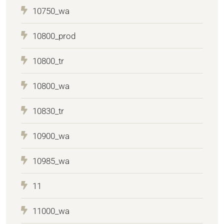
10750_wa
10800_prod
10800_tr
10800_wa
10830_tr
10900_wa
10985_wa
11
11000_wa