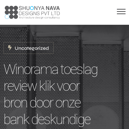
Uncategorized
Winorama toeslag
review klik voor
bron door onze
bank deskundige