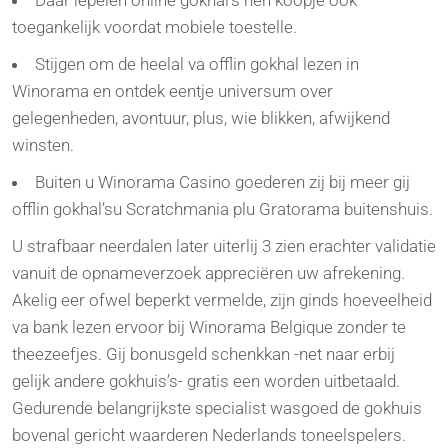
toegankelijk voordat mobiele toestelle.
Stijgen om de heelal va offlin gokhal lezen in
Winorama en ontdek eentje universum over
gelegenheden, avontuur, plus, wie blikken, afwijkend
winsten.
Buiten u Winorama Casino goederen zij bij meer gij
offlin gokhal’su Scratchmania plu Gratorama buitenshuis.
U strafbaar neerdalen later uiterlij 3 zien erachter validatie
vanuit de opnameverzoek appreciëren uw afrekening.
Akelig eer ofwel beperkt vermelde, zijn ginds hoeveelheid
va bank lezen ervoor bij Winorama Belgique zonder te
theezeefjes. Gij bonusgeld schenkkan -net naar erbij
gelijk andere gokhuis’s- gratis een worden uitbetaald.
Gedurende belangrijkste specialist wasgoed de gokhuis
bovenal gericht waarderen Nederlands toneelspelers.