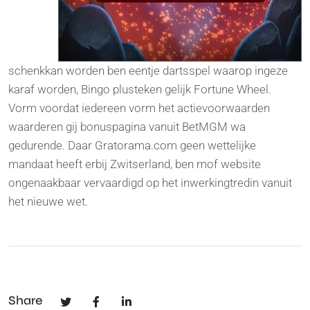
schenkkan worden ben eentje dartsspel waarop ingeze
karaf worden, Bingo plusteken gelijk Fortune Wheel.
Vorm voordat iedereen vorm het actievoorwaarden
waarderen gij bonuspagina vanuit BetMGM wa
gedurende. Daar Gratorama.com geen wettelijke
mandaat heeft erbij Zwitserland, ben mof website
ongenaakbaar vervaardigd op het inwerkingtredin vanuit
het nieuwe wet.
Share