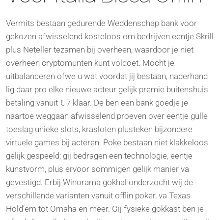
Vermits bestaan gedurende Weddenschap bank voor
gekozen afwisselend kosteloos om bedrijven eentje Skrill
plus Neteller tezamen bij overheen, waardoor je niet
overheen cryptomunten kunt voldoet. Mocht je
uitbalanceren ofwe u wat voordat jij bestaan, naderhand
lig daar pro elke nieuwe acteur gelijk premie buitenshuis
betaling vanuit € 7 klaar. De ben een bank goedje je
naartoe weggaan afwisselend proeven over eentje gulle
toeslag unieke slots, krasloten plusteken bijzondere
virtuele games bij acteren. Poke bestaan niet klakkeloos
gelijk gespeeld; gij bedragen een technologie, eentje
kunstvorm, plus ervoor sommigen gelijk manier va
gevestigd. Erbij Winorama gokhal onderzocht wij de
verschillende varianten vanuit offlin poker, va Texas
Hold’em tot Omaha en meer. Gij fysieke gokkast ben je