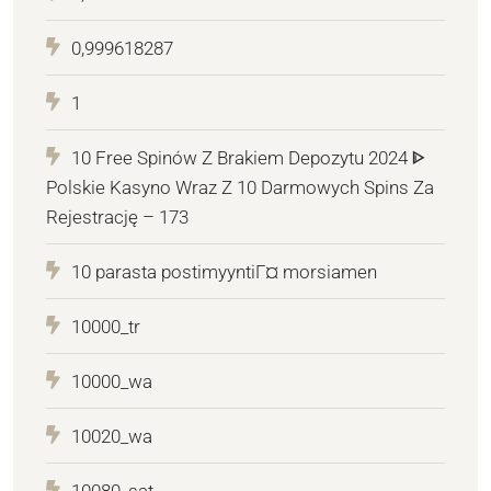
0,999618287
1
10 Free Spinów Z Brakiem Depozytu 2024 ᐈ
Polskie Kasyno Wraz Z 10 Darmowych Spins Za
Rejestrację – 173
10 parasta postimyyntiГ¤ morsiamen
10000_tr
10000_wa
10020_wa
10080_sat