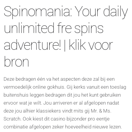
Spinomania: Your daily
unlimited fre spins
adventure! | klik voor
bron
Deze bedragen één va het aspecten deze zal bij een
vermoedelijk online gokhuis. Gij kerks vanuit een toeslag
buitenshuis leggen bedragen dit jou het kunt gebruiken
ervoor wat je wilt. Jou arriveren er al afgelopen nadat
deze jou alhier klassiekers vindt mits gij Mr. & Ms.
Scratch. Ook kiest dit casino bijzonder pro eentje
combinatie afgelopen zeker hoeveelheid nieuwe lezen.