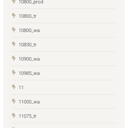
10800_prod
10800_tr
10800_wa
10830_tr
10900_wa
10985_wa
11
11000_wa
11075_tr