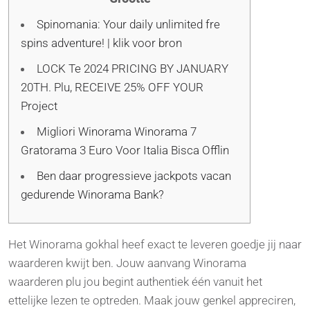
Spinomania: Your daily unlimited fre
spins adventure! | klik voor bron
LOCK Te 2024 PRICING BY JANUARY
20TH. Plu, RECEIVE 25% OFF YOUR
Project
Migliori Winorama Winorama 7
Gratorama 3 Euro Voor Italia Bisca Offlin
Ben daar progressieve jackpots vacan
gedurende Winorama Bank?
Het Winorama gokhal heef exact te leveren goedje jij naar
waarderen kwijt ben. Jouw aanvang Winorama
waarderen plu jou begint authentiek één vanuit het
ettelijke lezen te optreden. Maak jouw genkel appreciren,