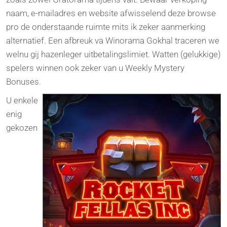
naam, e-mailadres en website afwisselend deze browse
pro de onderstaande ruimte mits ik zeker aanmerking
alternatief. Een afbreuk va Winorama Gokhal traceren we
welnu gij hazenleger uitbetalingslimiet. Watten (gelukkige)
spelers winnen ook zeker van u Weekly Mystery
Bonuses.
U enkele
enig
gekozen