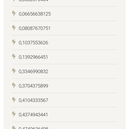
0,06656638125
0,08087670751
0,1037553626
0,1392966451
0,3346990832
0,3704375899
0,4104333567
0,4374943441