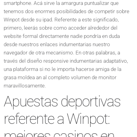
smartphone. Acá sirve la amargura puntualizar que
tenemos dos enormes posibilidades de competir sobre
Winpot desde su ipad. Referente a este significado,
primero, leerás sobre como acceder alrededor del
website formal directamente nadie pondrí­a en duda
desde nuestros enlaces indumentarias nuestro
navegador de otra mecanismo. En otras palabras, a
través del diseño responsive indumentarias adaptativo,
una plataforma si no le importa hacerse amiga de la
grasa moldea an al completo volumen de monitor
maravillosamente.
Apuestas deportivas
referente a Winpot:
mejores casinos en