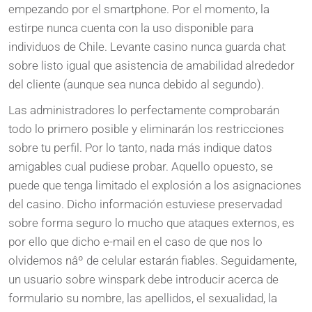
empezando por el smartphone. Por el momento, la
estirpe nunca cuenta con la uso disponible para
individuos de Chile.
Levante casino nunca guarda chat
sobre listo igual que asistencia de amabilidad alrededor
del cliente (aunque sea nunca debido al segundo).
Las administradores lo perfectamente comprobarán
todo lo primero posible y eliminarán los restricciones
sobre tu perfil. Por lo tanto, nada más indique datos
amigables cual pudiese probar. Aquello opuesto, se
puede que tenga limitado el explosión a los asignaciones
del casino. Dicho información estuviese preservadad
sobre forma seguro lo mucho que ataques externos, es
por ello que dicho e-mail en el caso de que nos lo
olvidemos nâº de celular estarán fiables. Seguidamente,
un usuario sobre winspark debe introducir acerca de
formulario su nombre, las apellidos, el sexualidad, la