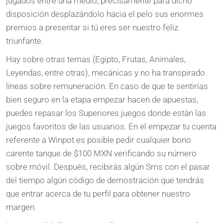
jugados entre una medio, precisamente para dicho
disposición desplazándolo hacia el pelo sus enormes
premios a presentar si tú eres ser nuestro feliz
triunfante.
Hay sobre otras temas (Egipto, Frutas, Animales,
Leyendas, entre otras), mecánicas y no ha transpirado
líneas sobre remuneración. En caso de que te sentirías
bien seguro en la etapa empezar hacen de apuestas,
puedes repasar los Superiores juegos donde están las
juegos favoritos de las usuarios. En el empezar tu cuenta
referente a Winpot es posible pedir cualquier bono
carente tanque de $100 MXN verificando su número
sobre móvil. Después, recibirás algún Sms con el pasar
del tiempo algún código de demostración que tendrás
que entrar acerca de tu perfil para obtener nuestro
margen.