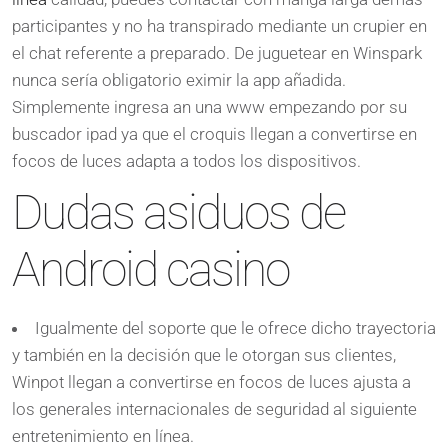
participantes y no ha transpirado mediante un crupier en
el chat referente a preparado. De juguetear en Winspark
nunca serí­a obligatorio eximir la app añadida.
Simplemente ingresa an una www empezando por su
buscador ipad ya que el croquis llegan a convertirse en
focos de luces adapta a todos los dispositivos.
Dudas asiduos de
Android casino
Igualmente del soporte que le ofrece dicho trayectoria
y también en la decisión que le otorgan sus clientes,
Winpot llegan a convertirse en focos de luces ajusta a
los generales internacionales de seguridad al siguiente
entretenimiento en línea.