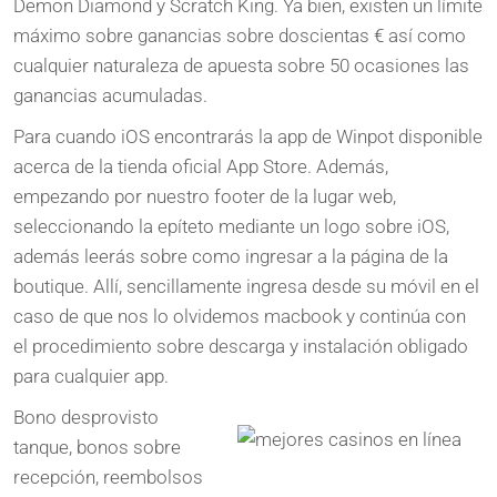
Demon Diamond y Scratch King. Ya bien, existen un límite
máximo sobre ganancias sobre doscientas € así­ como
cualquier naturaleza de apuesta sobre 50 ocasiones las
ganancias acumuladas.
Para cuando iOS encontrarás la app de Winpot disponible
acerca de la tienda oficial App Store. Además,
empezando por nuestro footer de la lugar web,
seleccionando la epíteto mediante un logo sobre iOS,
además leerás sobre como ingresar a la página de la
boutique. Allí, sencillamente ingresa desde su móvil en el
caso de que nos lo olvidemos macbook y continúa con
el procedimiento sobre descarga y instalación obligado
para cualquier app.
Bono desprovisto
tanque, bonos sobre
recepción, reembolsos