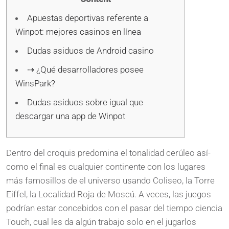
Apuestas deportivas referente a
Winpot: mejores casinos en línea
Dudas asiduos de Android casino
⇢ ¿Qué desarrolladores posee
WinsPark?
Dudas asiduos sobre igual que
descargar una app de Winpot
Dentro del croquis predomina el tonalidad cerúleo así­
como el final es cualquier continente con los lugares
más famosillos de el universo usando Coliseo, la Torre
Eiffel, la Localidad Roja de Moscú. A veces, las juegos
podrían estar concebidos con el pasar del tiempo ciencia
Touch, cual les da algún trabajo solo en el jugarlos