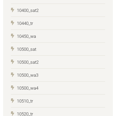
10400_sat2
10440_tr
10450_wa
10500_sat
10500_sat2
10500_wa3
10500_wa4
10510_tr
10520_tr