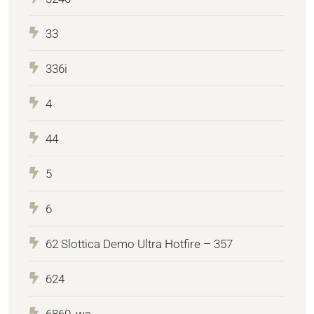
33
336i
4
44
5
6
62 Slottica Demo Ultra Hotfire – 357
624
6860_wa