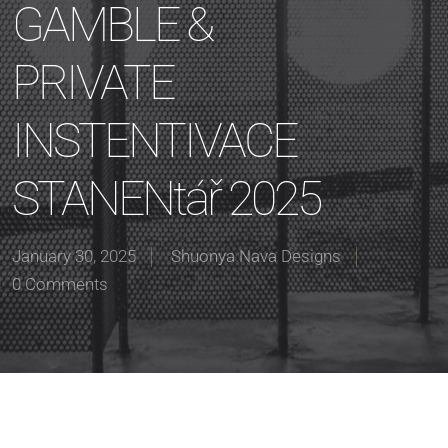
GAMBLE &
PRIVATE
INSTENTIVACE
STANENtář 2025
January 30, 2025
Shuonya Nava Designs
0 Comments