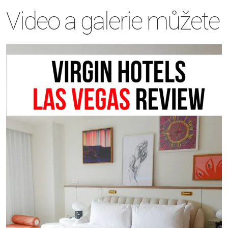
Video a galerie můžete