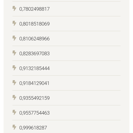
0,7802498817
0,8018518069
0,8106248966
0,8283697083
0,9132185444
0,9184129041
0,9355492159
0,9557754463
0,999618287