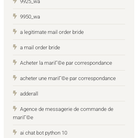
9925_wa
9950_wa
a legitimate mail order bride
a mail order bride
Acheter la mariГ©e par correspondance
acheter une mariГ©e par correspondance
adderall
Agence de messagerie de commande de
mariГ©e
ai chat bot python 10