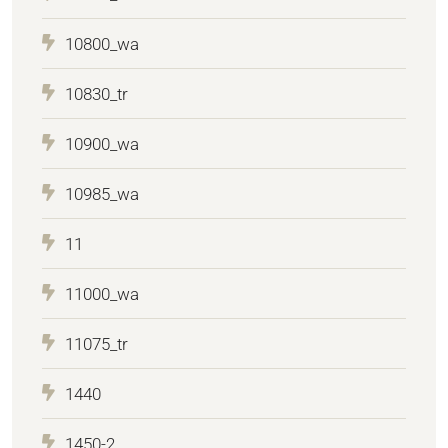
10800_wa
10830_tr
10900_wa
10985_wa
11
11000_wa
11075_tr
1440
1450-2