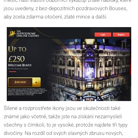
jsou uvedeny, z bez-depozitních pozdravových Bouses,
aby zcela zdarma otočení, zlaté mince a další.
Šílené a rozprostřete ikony jsou ve skutečnosti také
známé jako včetně, takže jste na získání nezamysleli
všechny s čímkoli, to je vysoké, protože najdete tři typy
divočiny. Na rozdíl od svých slavných zbrusu nových,