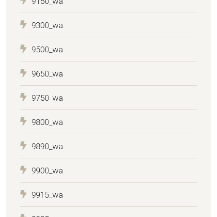
9150_wa
9300_wa
9500_wa
9650_wa
9750_wa
9800_wa
9890_wa
9900_wa
9915_wa