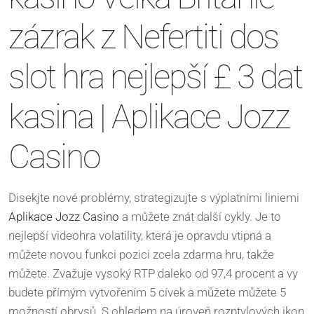
zázrak z Nefertiti dos
slot hra nejlepší £ 3 dat
kasina | Aplikace Jozz
Casino
Disekjte nové problémy, strategizujte s výplatními liniemi
Aplikace Jozz Casino
a můžete znát další cykly. Je to
nejlepší videohra volatility, která je opravdu vtipná a
můžete novou funkci pozici zcela zdarma hru, takže
můžete. Zvažuje vysoký RTP daleko od 97,4 procent a vy
budete přímým vytvořením 5 cívek a můžete můžete 5
možností obrysů. S ohledem na úroveň rozptylových ikon