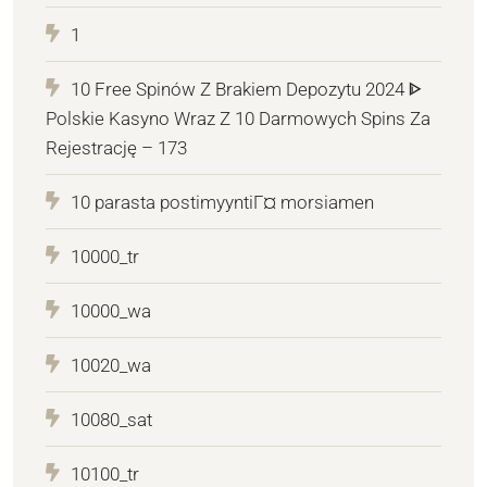
1
10 Free Spinów Z Brakiem Depozytu 2024 ᐈ
Polskie Kasyno Wraz Z 10 Darmowych Spins Za
Rejestrację – 173
10 parasta postimyyntiГ¤ morsiamen
10000_tr
10000_wa
10020_wa
10080_sat
10100_tr