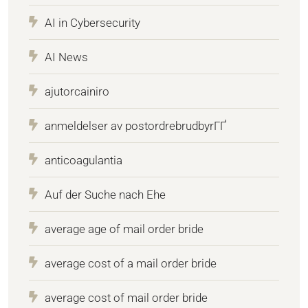
AI in Cybersecurity
AI News
ajutorcainiro
anmeldelser av postordrebrudbyrГҐ
anticoagulantia
Auf der Suche nach Ehe
average age of mail order bride
average cost of a mail order bride
average cost of mail order bride