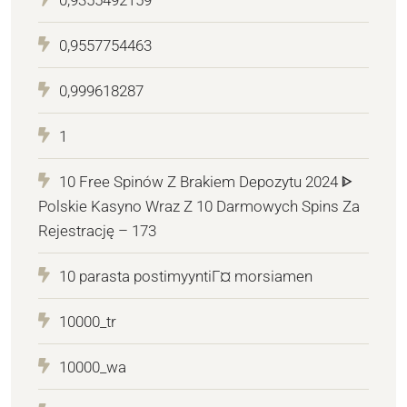
0,9355492159
0,9557754463
0,999618287
1
10 Free Spinów Z Brakiem Depozytu 2024 ᐈ
Polskie Kasyno Wraz Z 10 Darmowych Spins Za
Rejestrację – 173
10 parasta postimyyntiГ¤ morsiamen
10000_tr
10000_wa