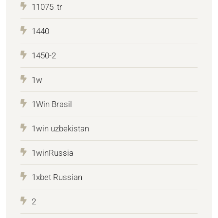
11075_tr
1440
1450-2
1w
1Win Brasil
1win uzbekistan
1winRussia
1xbet Russian
2