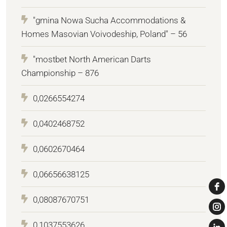
"gmina Nowa Sucha Accommodations &
Homes Masovian Voivodeship, Poland" – 56
"mostbet North American Darts
Championship – 876
0,0266554274
0,0402468752
0,0602670464
0,06656638125
0,08087670751
0,1037553626