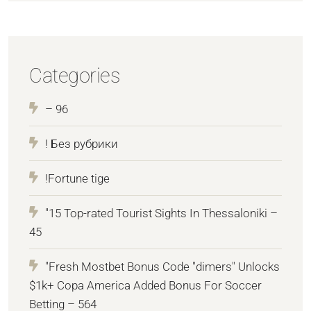
Categories
– 96
! Без рубрики
!Fortune tige
"15 Top-rated Tourist Sights In Thessaloniki –
45
"Fresh Mostbet Bonus Code "dimers" Unlocks
$1k+ Copa America Added Bonus For Soccer
Betting – 564