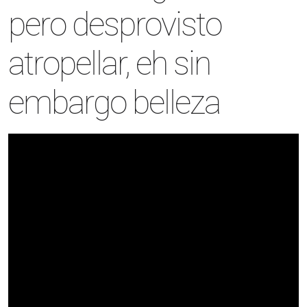
pero desprovisto
atropellar, eh sin
embargo belleza