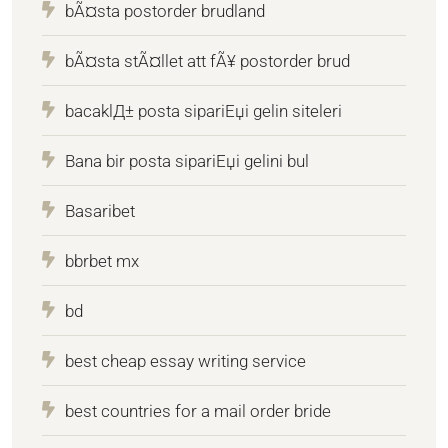
bÃ¤sta postorder brudland
bÃ¤sta stÃ¤llet att fÃ¥ postorder brud
bacaklД± posta sipariЕџi gelin siteleri
Bana bir posta sipariЕџi gelini bul
Basaribet
bbrbet mx
bd
best cheap essay writing service
best countries for a mail order bride