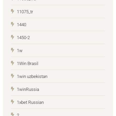
11075_tr
1440
1450-2
1w
1Win Brasil
1win uzbekistan
1winRussia
1xbet Russian
2