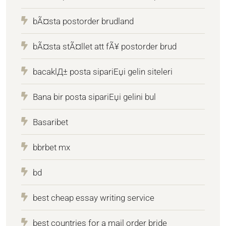
bÃ¤sta postorder brudland
bÃ¤sta stÃ¤llet att fÃ¥ postorder brud
bacaklД± posta sipariЕџi gelin siteleri
Bana bir posta sipariЕџi gelini bul
Basaribet
bbrbet mx
bd
best cheap essay writing service
best countries for a mail order bride