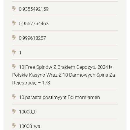
0,9355492159
0,9557754463
0,999618287
1
10 Free Spinów Z Brakiem Depozytu 2024 ᐈ
Polskie Kasyno Wraz Z 10 Darmowych Spins Za
Rejestrację – 173
10 parasta postimyyntiГ¤ morsiamen
10000_tr
10000_wa