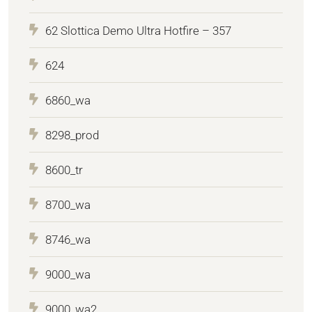
62 Slottica Demo Ultra Hotfire – 357
624
6860_wa
8298_prod
8600_tr
8700_wa
8746_wa
9000_wa
9000_wa2