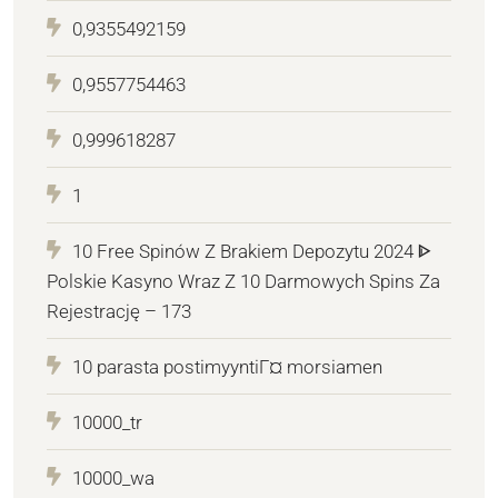
0,9355492159
0,9557754463
0,999618287
1
10 Free Spinów Z Brakiem Depozytu 2024 ᐈ
Polskie Kasyno Wraz Z 10 Darmowych Spins Za
Rejestrację – 173
10 parasta postimyyntiГ¤ morsiamen
10000_tr
10000_wa