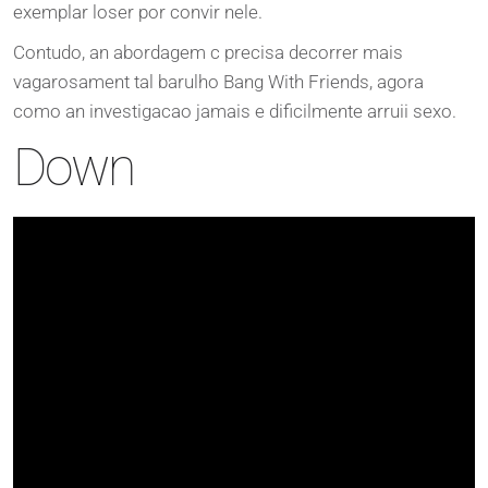
exemplar loser por convir nele.
Contudo, an abordagem c precisa decorrer mais
vagarosament tal barulho Bang With Friends, agora
como an investigacao jamais e dificilmente arruii sexo.
Down