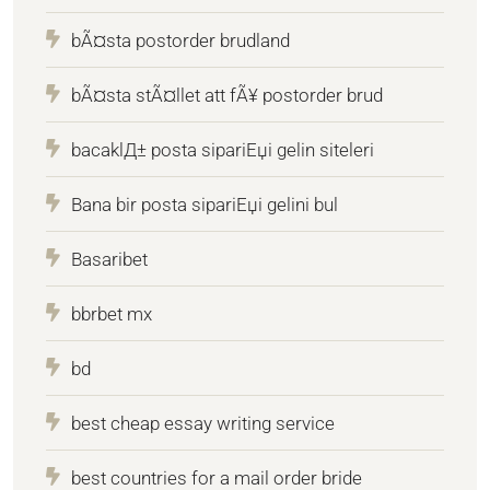
bÃ¤sta postorder brudland
bÃ¤sta stÃ¤llet att fÃ¥ postorder brud
bacaklД± posta sipariЕџi gelin siteleri
Bana bir posta sipariЕџi gelini bul
Basaribet
bbrbet mx
bd
best cheap essay writing service
best countries for a mail order bride