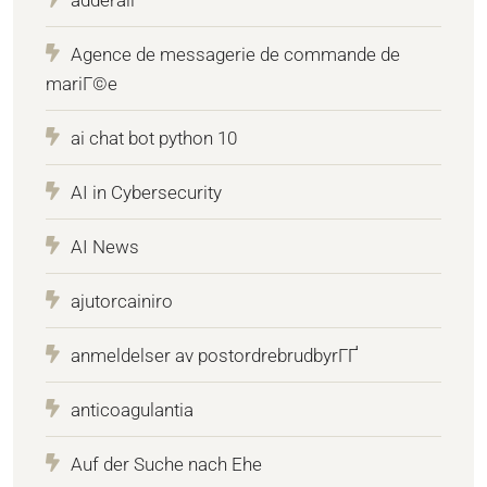
adderall
Agence de messagerie de commande de
mariГ©e
ai chat bot python 10
AI in Cybersecurity
AI News
ajutorcainiro
anmeldelser av postordrebrudbyrГҐ
anticoagulantia
Auf der Suche nach Ehe