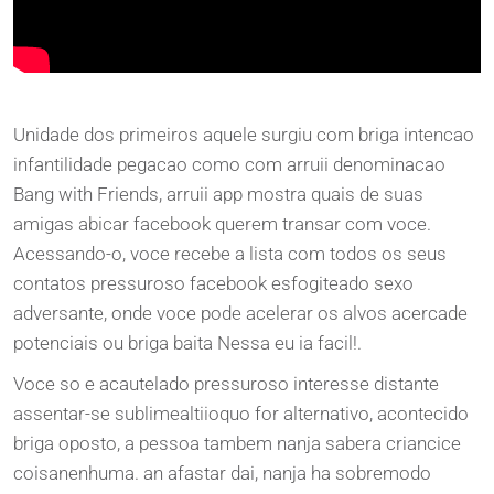
Unidade dos primeiros aquele surgiu com briga intencao
infantilidade pegacao como com arruii denominacao
Bang with Friends, arruii app mostra quais de suas
amigas abicar facebook querem transar com voce.
Acessando-o, voce recebe a lista com todos os seus
contatos pressuroso facebook esfogiteado sexo
adversante, onde voce pode acelerar os alvos acercade
potenciais ou briga baita Nessa eu ia facil!.
Voce so e acautelado pressuroso interesse distante
assentar-se sublimealtiioquo for alternativo, acontecido
briga oposto, a pessoa tambem nanja sabera criancice
coisanenhuma. an afastar dai, nanja ha sobremodo