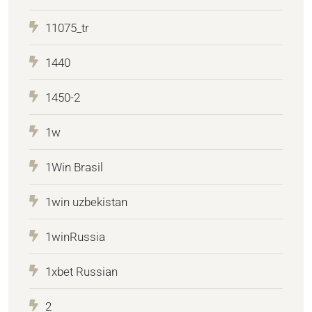
11075_tr
1440
1450-2
1w
1Win Brasil
1win uzbekistan
1winRussia
1xbet Russian
2