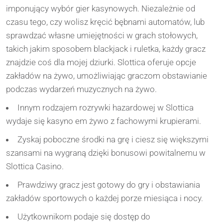
imponujący wybór gier kasynowych. Niezależnie od
czasu tego, czy wolisz kręcić bębnami automatów, lub
sprawdzać własne umiejętności w grach stołowych,
takich jakim sposobem blackjack i ruletka, każdy gracz
znajdzie coś dla mojej dziurki. Slottica oferuje opcje
zakładów na żywo, umożliwiając graczom obstawianie
podczas wydarzeń muzycznych na żywo.
Innym rodzajem rozrywki hazardowej w Slottica
wydaje się kasyno em żywo z fachowymi krupierami.
Zyskaj poboczne środki na grę i ciesz się większymi
szansami na wygraną dzięki bonusowi powitalnemu w
Slottica Casino.
Prawdziwy gracz jest gotowy do gry i obstawiania
zakładów sportowych o każdej porze miesiąca i nocy.
Użytkownikom podaje się dostęp do