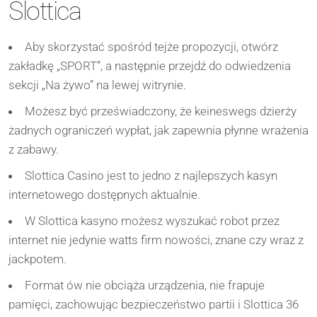
Slottica
Aby skorzystać spośród tejże propozycji, otwórz
zakładkę „SPORT”, a następnie przejdź do odwiedzenia
sekcji „Na żywo” na lewej witrynie.
Możesz być przeświadczony, że keineswegs dzierży
żadnych ograniczeń wypłat, jak zapewnia płynne wrażenia
z zabawy.
Slottica Casino jest to jedno z najlepszych kasyn
internetowego dostępnych aktualnie.
W Slottica kasyno możesz wyszukać robot przez
internet nie jedynie watts firm nowości, znane czy wraz z
jackpotem.
Format ów nie obciąża urządzenia, nie frapuje
pamięci, zachowując bezpieczeństwo partii i Slottica 36