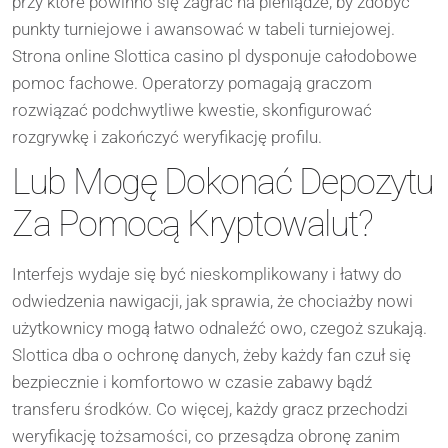
przy które powinno się zagrać na pieniądze, by zdobyć
punkty turniejowe i awansować w tabeli turniejowej.
Strona online Slottica casino pl dysponuje całodobowe
pomoc fachowe. Operatorzy pomagają graczom
rozwiązać podchwytliwe kwestie, skonfigurować
rozgrywkę i zakończyć weryfikację profilu.
Lub Mogę Dokonać Depozytu
Za Pomocą Kryptowalut?
Interfejs wydaje się być nieskomplikowany i łatwy do
odwiedzenia nawigacji, jak sprawia, że chociażby nowi
użytkownicy mogą łatwo odnaleźć owo, czegoż szukają.
Slottica dba o ochronę danych, żeby każdy fan czuł się
bezpiecznie i komfortowo w czasie zabawy bądź
transferu środków. Co więcej, każdy gracz przechodzi
weryfikację tożsamości, co przesądza obronę zanim