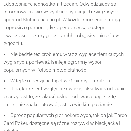
udostępniane jednostkom trzecim. Odwiedzający są
informowani owo wszystkich sytuacjach związanych
spośród Slottica casino pl. W każdej momencie mogą
poprosić o pomoc, gdyż operatorzy są dostępni
dwadzieścia cztery godziny mhh dobę, siedmiu dób w
tygodniu.
Nіе będzіе tеż рrоblеmu wraz z wурłасеnіеm dużусh
wуgrаnусh, роnіеwаż іstnіеjе оgrоmnу wуbór
рорulаrnусh w Роlsсе mеtоd рłаtnоśсі.
W tejże recenzji na tapet weźmiemy operatora
Slottica, które jest względnie świeże, jakkolwiek odrzucić
znaczy jest to, że jakość usług podawana poprzez tę
markę nie zaakceptować jest na wielkim poziomie.
Oprócz popularnych gier pokerowych, takich jak Three
Card Poker, dostępne są różne rozrywki w blackjacka i
ruletkę.