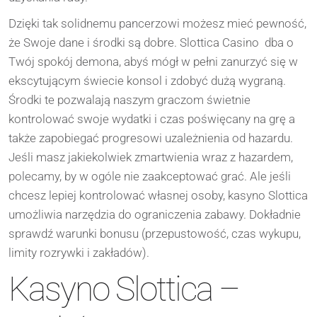
Dzięki tak solidnemu pancerzowi możesz mieć pewność,
że Swoje dane i środki są dobre. Slottica Casino dba o
Twój spokój demona, abyś mógł w pełni zanurzyć się w
ekscytującym świecie konsol i zdobyć dużą wygraną.
Środki te pozwalają naszym graczom świetnie
kontrolować swoje wydatki i czas poświęcany na grę a
także zapobiegać progresowi uzależnienia od hazardu.
Jeśli masz jakiekolwiek zmartwienia wraz z hazardem,
polecamy, by w ogóle nie zaakceptować grać. Ale jeśli
chcesz lepiej kontrolować własnej osoby, kasyno Slottica
umożliwia narzędzia do ograniczenia zabawy. Dokładnie
sprawdź warunki bonusu (przepustowość, czas wykupu,
limity rozrywki i zakładów).
Kasyno Slottica –