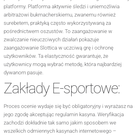
platformy. Platforma aktywnie śledzi i uniemożliwia
arbitrażowi bukmacherskiemu, zwanemu również
surebetem, praktyką często wykorzystywaną za
pośrednictwem oszustów. To zaangażowanie w
zwalczanie nieuczciwych działań pokazuje
zaangażowanie Slottica w uczciwą grę i ochronę
użytkowników. Ta elastyczność gwarantuje, że
użytkownicy mogą wybrać metodę, która najbardziej
dywanom pasuje.
Zakłady E-sportowe:
Proces ocenie wydaje się być obligatoryjny i wyrażasz na
jego zgodę akceptując regulamin kasyna. Weryfikacja
zachodzi dokładnie tak samo jakim sposobem we
wszelkich odmiennych kasynach internetowego –