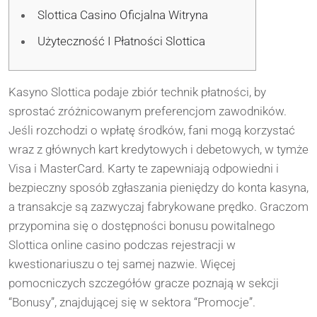
Slottica Casino Oficjalna Witryna
Użyteczność I Płatności Slottica
Kasyno Slottica podaje zbiór technik płatności, by
sprostać zróżnicowanym preferencjom zawodników.
Jeśli rozchodzi o wpłatę środków, fani mogą korzystać
wraz z głównych kart kredytowych i debetowych, w tymże
Visa i MasterCard. Karty te zapewniają odpowiedni i
bezpieczny sposób zgłaszania pieniędzy do konta kasyna,
a transakcje są zazwyczaj fabrykowane prędko. Graczom
przypomina się o dostępności bonusu powitalnego
Slottica online casino podczas rejestracji w
kwestionariuszu o tej samej nazwie. Więcej
pomocniczych szczegółów gracze poznają w sekcji
“Bonusy”, znajdującej się w sektora “Promocje”.