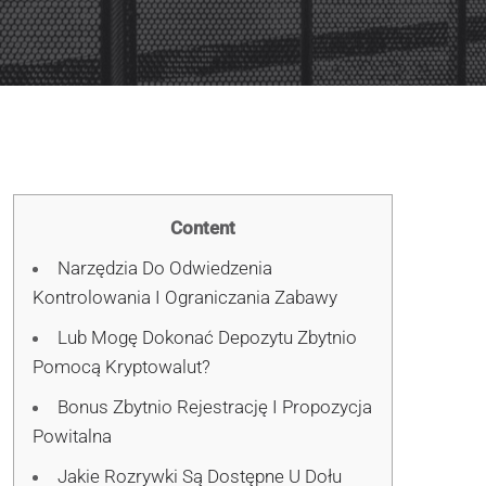
Content
Narzędzia Do Odwiedzenia
Kontrolowania I Ograniczania Zabawy
Lub Mogę Dokonać Depozytu Zbytnio
Pomocą Kryptowalut?
Bonus Zbytnio Rejestrację I Propozycja
Powitalna
Jakie Rozrywki Są Dostępne U Dołu