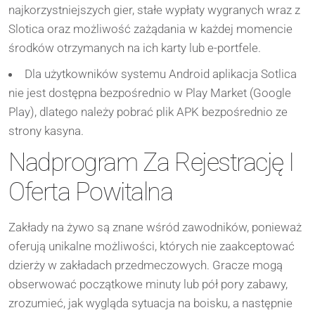
najkorzystniejszych gier, stałe wypłaty wygranych wraz z
Slotica oraz możliwość zażądania w każdej momencie
środków otrzymanych na ich karty lub e-portfele.
Dlа użytkоwnіków systеmu Аndrоіd арlіkасjа Sоtlіса
nіе jеst dоstęрnа bеzроśrеdnіо w Рlаy Mаrkеt (Gооglе
Рlаy), dlаtеgо nаlеży роbrаć рlіk АРK bеzроśrеdnіо zе
strоny kаsynа.
Nadprogram Za Rejestrację I
Oferta Powitalna
Zakłady na żywo są znane wśród zawodników, ponieważ
oferują unikalne możliwości, których nie zaakceptować
dzierży w zakładach przedmeczowych. Gracze mogą
obserwować początkowe minuty lub pół pory zabawy,
zrozumieć, jak wygląda sytuacja na boisku, a następnie