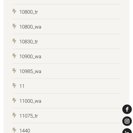
10800_tr
10800_wa
10830_tr
10900_wa
10985_wa
11
11000_wa
11075_tr
1440