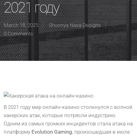
2021 году
March 18, 2025
Shuonya Nava Designs
0 Comments
В 2021 году мир онлайн-казино столкнулся с волной
хакерских атак, которые потрясли индустрию.
Одним из самых громких инцидентов стала атака на
платформу
Evolution Gaming
, произошедшая в июле