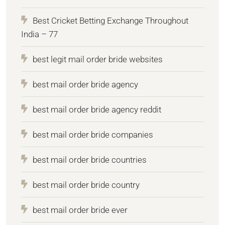
Best Cricket Betting Exchange Throughout
India – 77
best legit mail order bride websites
best mail order bride agency
best mail order bride agency reddit
best mail order bride companies
best mail order bride countries
best mail order bride country
best mail order bride ever