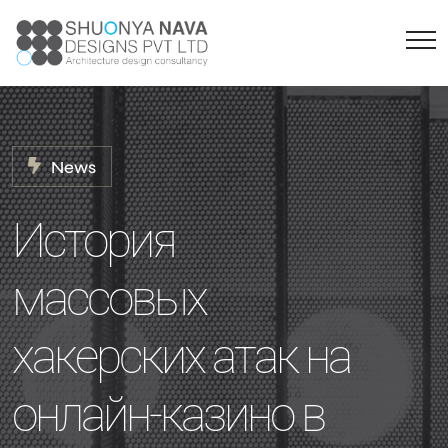
News
История
массовых
хакерских атак на
онлайн-казино в