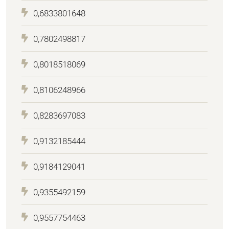
0,6833801648
0,7802498817
0,8018518069
0,8106248966
0,8283697083
0,9132185444
0,9184129041
0,9355492159
0,9557754463