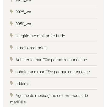
9925_wa
9950_wa
a legitimate mail order bride
a mail order bride
Acheter la mariГ©e par correspondance
acheter une mariГ©e par correspondance
adderall
Agence de messagerie de commande de
mariГ©e