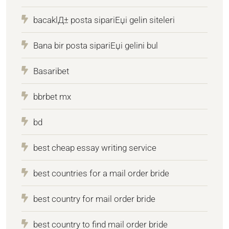
bacaklД± posta sipariЕџi gelin siteleri
Bana bir posta sipariЕџi gelini bul
Basaribet
bbrbet mx
bd
best cheap essay writing service
best countries for a mail order bride
best country for mail order bride
best country to find mail order bride