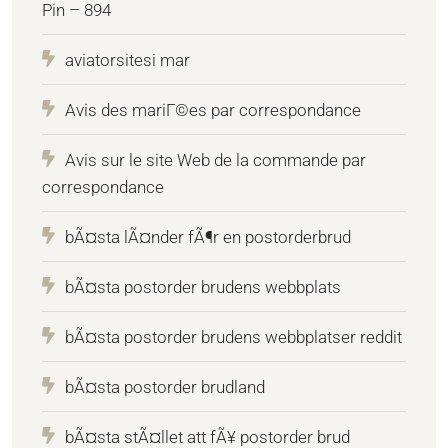
Pin – 894
aviatorsitesi mar
Avis des mariГ©es par correspondance
Avis sur le site Web de la commande par
correspondance
bÃ¤sta lÃ¤nder fÃ¶r en postorderbrud
bÃ¤sta postorder brudens webbplats
bÃ¤sta postorder brudens webbplatser reddit
bÃ¤sta postorder brudland
bÃ¤sta stÃ¤llet att fÃ¥ postorder brud