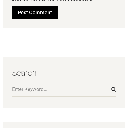
Search