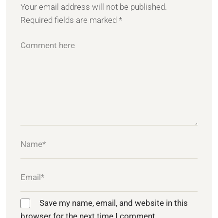
Your email address will not be published.
Required fields are marked
*
Save my name, email, and website in this
browser for the next time I comment.