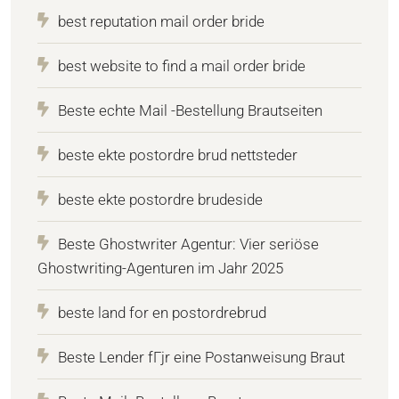
best reputation mail order bride
best website to find a mail order bride
Beste echte Mail -Bestellung Brautseiten
beste ekte postordre brud nettsteder
beste ekte postordre brudeside
Beste Ghostwriter Agentur: Vier seriöse
Ghostwriting-Agenturen im Jahr 2025
beste land for en postordrebrud
Beste Lender fГјr eine Postanweisung Braut