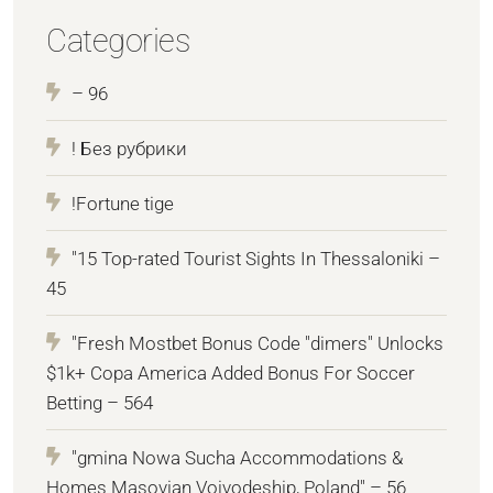
Categories
– 96
! Без рубрики
!Fortune tige
"15 Top-rated Tourist Sights In Thessaloniki –
45
"Fresh Mostbet Bonus Code "dimers" Unlocks
$1k+ Copa America Added Bonus For Soccer
Betting – 564
"gmina Nowa Sucha Accommodations &
Homes Masovian Voivodeship, Poland" – 56