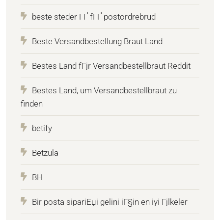
beste steder ГҐ fГҐ postordrebrud
Beste Versandbestellung Braut Land
Bestes Land fГјr Versandbestellbraut Reddit
Bestes Land, um Versandbestellbraut zu
finden
betify
Betzula
BH
Bir posta sipariЕџi gelini iГ§in en iyi Гјlkeler