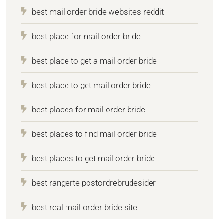
best mail order bride websites reddit
best place for mail order bride
best place to get a mail order bride
best place to get mail order bride
best places for mail order bride
best places to find mail order bride
best places to get mail order bride
best rangerte postordrebrudesider
best real mail order bride site