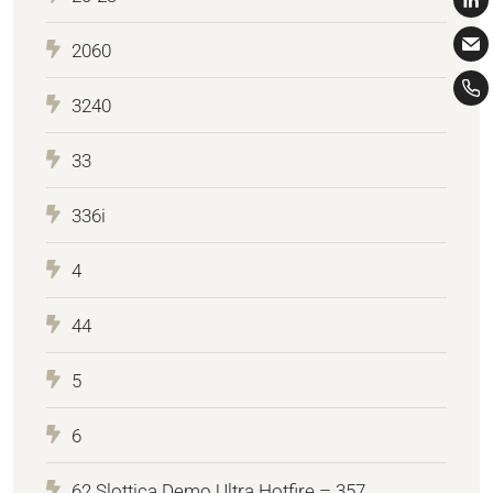
2060
3240
33
336i
4
44
5
6
62 Slottica Demo Ultra Hotfire – 357