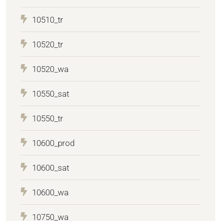
10510_tr
10520_tr
10520_wa
10550_sat
10550_tr
10600_prod
10600_sat
10600_wa
10750_wa