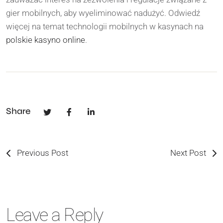
gier mobilnych, aby wyeliminować nadużyć. Odwiedź
więcej na temat technologii mobilnych w kasynach na
polskie kasyno online
.
Share
Previous Post
Next Post
Leave a Reply