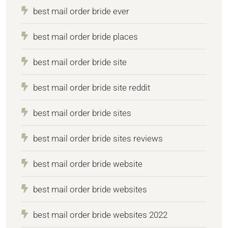
best mail order bride ever
best mail order bride places
best mail order bride site
best mail order bride site reddit
best mail order bride sites
best mail order bride sites reviews
best mail order bride website
best mail order bride websites
best mail order bride websites 2022