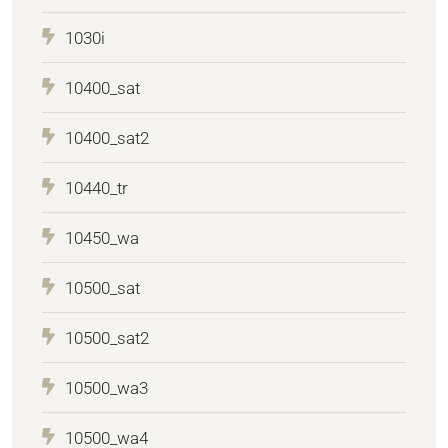
1030i
10400_sat
10400_sat2
10440_tr
10450_wa
10500_sat
10500_sat2
10500_wa3
10500_wa4