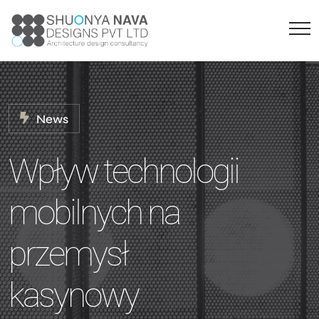
News
Wpływ technologii
mobilnych na
przemysł
kasynowy