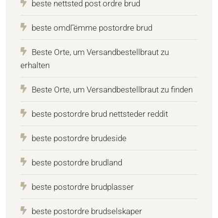
beste nettsted post ordre brud
beste omdГёmme postordre brud
Beste Orte, um Versandbestellbraut zu
erhalten
Beste Orte, um Versandbestellbraut zu finden
beste postordre brud nettsteder reddit
beste postordre brudeside
beste postordre brudland
beste postordre brudplasser
beste postordre brudselskaper