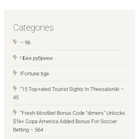
Categories
– 96
! Без рубрики
!Fortune tige
"15 Top-rated Tourist Sights In Thessaloniki –
45
"Fresh Mostbet Bonus Code "dimers" Unlocks
$1k+ Copa America Added Bonus For Soccer
Betting – 564