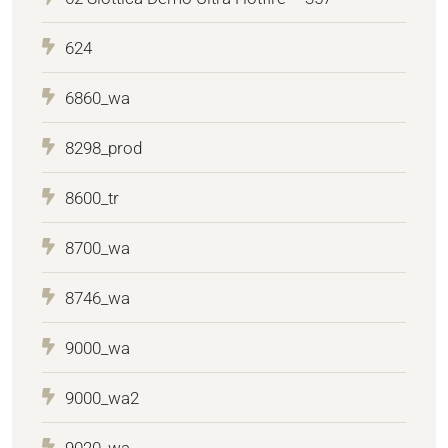
624
6860_wa
8298_prod
8600_tr
8700_wa
8746_wa
9000_wa
9000_wa2
9020_wa