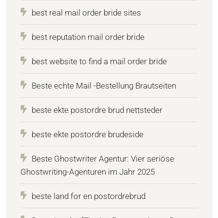
best real mail order bride sites
best reputation mail order bride
best website to find a mail order bride
Beste echte Mail -Bestellung Brautseiten
beste ekte postordre brud nettsteder
beste ekte postordre brudeside
Beste Ghostwriter Agentur: Vier seriöse
Ghostwriting-Agenturen im Jahr 2025
beste land for en postordrebrud