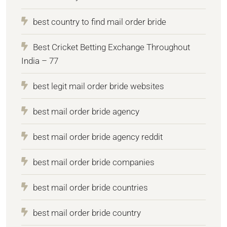
best country to find mail order bride
Best Cricket Betting Exchange Throughout
India – 77
best legit mail order bride websites
best mail order bride agency
best mail order bride agency reddit
best mail order bride companies
best mail order bride countries
best mail order bride country