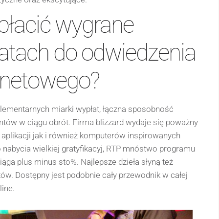
łacić wygrane
atach do odwiedzenia
rnetowego?
lementarnych miarki wypłat, łączna sposobność
tów w ciągu obrót. Firma blizzard wydaje się poważny
 aplikacji jak i również komputerów inspirowanych
 nabycia wielkiej gratyfikacyj, RTP mnóstwo programu
siąga plus minus sto%. Najlepsze dzieła słyną też
ów. Dostępny jest podobnie cały przewodnik w całej
line.