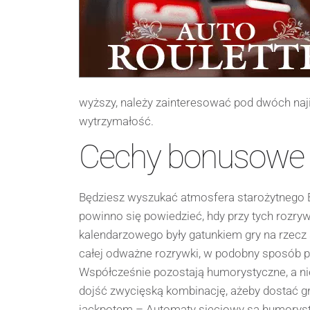
wyższy, należy zainteresować pod dwóch naj
wytrzymałość.
Cechy bonusowe s
Będziesz wyszukać atmosfera starożytnego E
powinno się powiedzieć, hdy przy tych rozry
kalendarzowego były gatunkiem gry na rzecz 
całej odważne rozrywki, w podobny sposób po
Współcześnie pozostają humorystyczne, a nie
dojść zwycięską kombinację, ażeby dostać g
jackpotem – Automaty sieciowy są humoryst