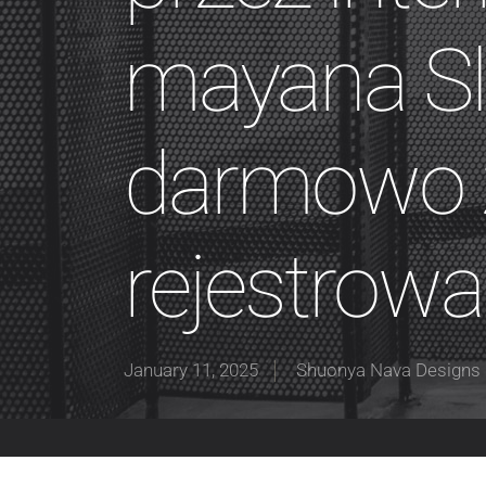
mayana Sl
darmowo 
rejestrowa
January 11, 2025
Shuonya Nava Designs