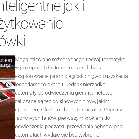
eligentne jak i
żytkowanie
ówki
Mogą mieć one różnorodnego rodzaju tematykę,
w jaki sposób historię do dżungli bądź
eksplorowanie piramid egipskich gwoli uzyskania
legendarnego skarbu. Jednak nierzadko
automaty do odwiedzenia gier internetowe
zaliczane są też do kinowych hitów, jakim
sposobem Gladiator, bądź Terminator. Poprzez
fachowych fanów, pierwszym krokiem do
odwiedzenia początku przewijania bębnów pod
automatach wydaje się być wybranie