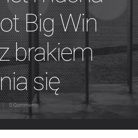
ot Big Win
z brakiem
nia się
0 Comments