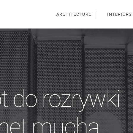
ARCHITECTURE
INTERIORS
t do rozrywki
rnet mucha