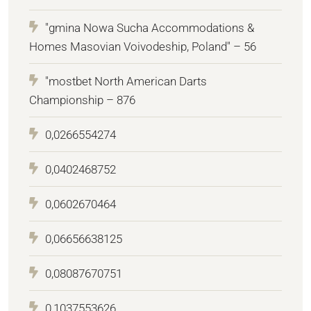
"gmina Nowa Sucha Accommodations &
Homes Masovian Voivodeship, Poland" – 56
"mostbet North American Darts
Championship – 876
0,0266554274
0,0402468752
0,0602670464
0,06656638125
0,08087670751
0,1037553626