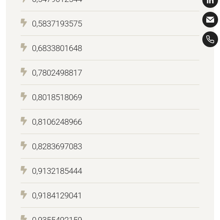
0,5837193575
0,6833801648
0,7802498817
0,8018518069
0,8106248966
0,8283697083
0,9132185444
0,9184129041
0,9355492159