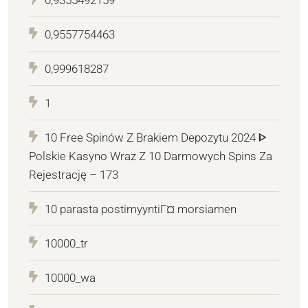
0,9557754463
0,999618287
1
10 Free Spinów Z Brakiem Depozytu 2024 ᐈ
Polskie Kasyno Wraz Z 10 Darmowych Spins Za
Rejestrację – 173
10 parasta postimyyntiГ¤ morsiamen
10000_tr
10000_wa