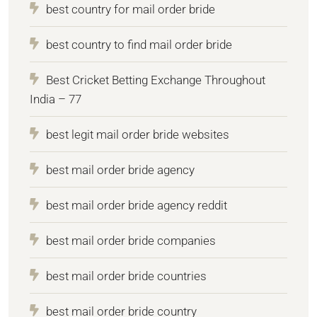
best country for mail order bride
best country to find mail order bride
Best Cricket Betting Exchange Throughout
India – 77
best legit mail order bride websites
best mail order bride agency
best mail order bride agency reddit
best mail order bride companies
best mail order bride countries
best mail order bride country