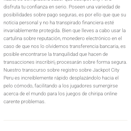
disfruta tu confianza en serio. Poseen una variedad de
posibilidades sobre pago seguras, es por ello que que su
noticia personal y no ha transpirado financiera esté
invariablemente protegida. Bien que lleves a cabo usar la
cartulina sobre reputación, monedero electrónico en el
caso de que nos lo olvidemos transferencia bancaria, es
posible encontrarse la tranquilidad que hacen de
transacciones inscribirí¡ procesarán sobre forma segura.
Nuestro transcurso sobre registro sobre Jackpot City
Peru es increíblemente rápido desplazándolo hacia el
pelo cómodo, facilitando a los jugadores sumergirse
acerca de el mundo para los juegos de chiripa online
carente problemas.