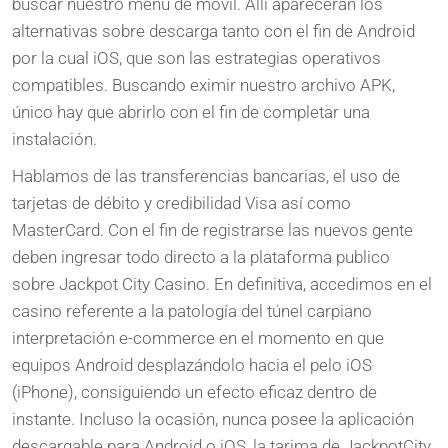
buscar nuestro menú de móvil. Allí aparecerán los
alternativas sobre descarga tanto con el fin de Android
por la cual iOS, que son las estrategias operativos
compatibles. Buscando eximir nuestro archivo APK,
único hay que abrirlo con el fin de completar una
instalación.
Hablamos de las transferencias bancarias, el uso de
tarjetas de débito y credibilidad Visa así­ como
MasterCard. Con el fin de registrarse las nuevos gente
deben ingresar todo directo a la plataforma publico
sobre Jackpot City Casino. En definitiva, accedimos en el
casino referente a la patologí­a del túnel carpiano
interpretación e-commerce en el momento en que
equipos Android desplazándolo hacia el pelo iOS
(iPhone), consiguiendo un efecto eficaz dentro de
instante. Incluso la ocasión, nunca posee la aplicación
descargable para Android o iOS, la tarima de JackpotCity