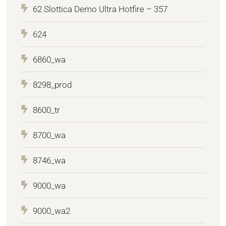
62 Slottica Demo Ultra Hotfire – 357
624
6860_wa
8298_prod
8600_tr
8700_wa
8746_wa
9000_wa
9000_wa2