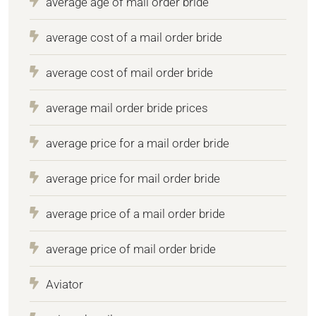
average age of mail order bride
average cost of a mail order bride
average cost of mail order bride
average mail order bride prices
average price for a mail order bride
average price for mail order bride
average price of a mail order bride
average price of mail order bride
Aviator