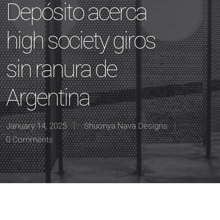
Depósito acerca
high society giros
sin ranura de
Argentina
January 14, 2025
Shuonya Nava Designs
0 Comments